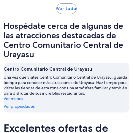
US$ 190.034.
Se
Ver todo
por
abrirá
adulto
en
Hospédate cerca de algunas de
una
nueva
las atracciones destacadas de
pestaña
Centro Comunitario Central de
Urayasu
Centro Comunitario Central de Urayasu
Una vez que visites Centro Comunitario Central de Urayasu, guarda
tiempo para conocer más atracciones de Urayasu. Haz tiempo para
visitar las tiendas de esta zona con una atmósfera familiar y también
para disfrutar de sus increíbles restaurantes.
Ver menos
Ver propiedades
Excelentes ofertas de