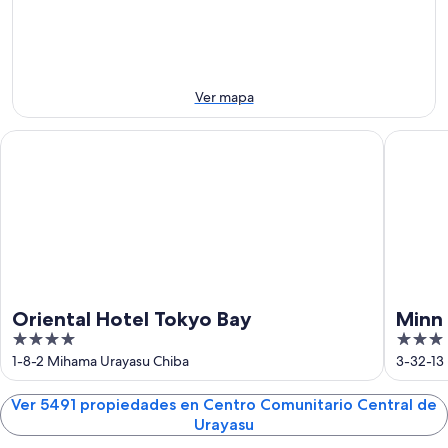
10
mañana
Urayasu
Central
ago
por
para
de
-
la
este
Urayasu
11
noche,
fin
para
ago
11
de
el
Ver mapa
ago
semana,
próximo
-
14
fin
Oriental Hotel Tokyo Bay
Minn Kas
12
ago
de
ago
-
semana,
16
21
ago
ago
-
23
ago
Oriental Hotel Tokyo Bay
Minn 
4
3
out
out
1-8-2 Mihama Urayasu Chiba
3-32-13
of
of
5
5
Ver 5491 propiedades en Centro Comunitario Central de
Urayasu