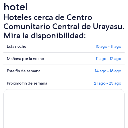
hotel
Hoteles cerca de Centro
Comunitario Central de Urayasu.
Mira la disponibilidad:
Ver
Esta noche
10 ago - 11 ago
precios
de
Ver
Mañana por la noche
11 ago - 12 ago
propiedades
precios
cerca
de
Ver
Este fin de semana
14 ago - 16 ago
de
propiedades
precios
Centro
cerca
de
Ver
Próximo fin de semana
21 ago - 23 ago
Comunitario
de
propiedades
precios
Central
Centro
cerca
de
de
Comunitario
de
propiedades
Urayasu
Central
Centro
cerca
para
de
Comunitario
de
esta
Urayasu
Central
Centro
noche,
para
de
Comunitario