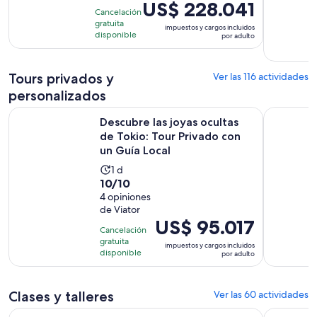
El
US$ 228.041
524
Cancelación
precio
gratuita
opiniones
impuestos y cargos incluidos
es
disponible
por adulto
de
US$ 228.041.
Tours privados y
Ver las 116 actividades
por
adulto
personalizados
Descubre las joyas ocultas de Tokio: Tour Privado con un Gu
Tokio : To
Descubre las joyas ocultas
de Tokio: Tour Privado con
un Guía Local
La
1 d
10.0
10/10
actividad
de
4 opiniones
dura
de Viator
10
1
El
US$ 95.017
con
día
Cancelación
precio
4
gratuita
impuestos y cargos incluidos
es
disponible
por adulto
opiniones
de
US$ 95.017.
Clases y talleres
Ver las 60 actividades
por
adulto
Se abrirá en una nuev
La mejor experiencia samurái en Tokio
Taller de 