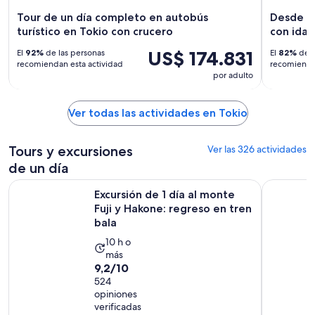
Tour de un día completo en autobús
Desde To
turístico en Tokio con crucero
con ida 
US$ 174.831
El
92%
de las personas
El
82%
de l
recomiendan esta actividad
recomiendan
por adulto
Ver todas las actividades en Tokio
Tours y excursiones
Ver las 326 actividades
de un día
Excursión de 1 día al monte Fuji y Hakone: regreso en tren ba
Tour de un
Excursión de 1 día al monte
Fuji y Hakone: regreso en tren
bala
La
10 h o
más
actividad
9.2
9,2/10
dura
de
524
10
opiniones
10
horas
verificadas
con