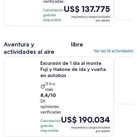
verificadas
con
horas
El
US$ 137.775
16
Cancelación
precio
gratuita
opiniones
impuestos y cargos incluidos
es
disponible
por adulto
de
US$ 137.775.
por
Aventura y
libre
adulto
actividades al aire
Ver las 16 actividades
Excursión de 1 día al monte Fuji y Hakone de ida y vuelta en
Mt. Excurs
Excursión de 1 día al monte
Fuji y Hakone de ida y vuelta
en autobús
La
11 h o
más
actividad
8.4
8,4/10
dura
de
26
11
opiniones
10
horas
verificadas
con
El
US$ 190.034
26
Cancelación
precio
gratuita
opiniones
impuestos y cargos incluidos
es
disponible
por adulto
de