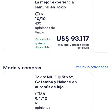
La mejor experiencia
samurái en Tokio
La
1 h
10.0
10/10
actividad
de
430
dura
opiniones de
10
1
Viator
con
hora
El
US$ 93.117
430
Cancelación
precio
gratuita
opiniones
impuestos y cargos incluidos
es
disponible
por adulto
de
US$ 93.117.
por
Moda y compras
Ver las 16 actividades
adulto
Tokio: Mt. Fuji 5th St, Gotemba y Hakone en autobús de lujo
Tokio: tou
Tokio: Mt. Fuji 5th St,
Gotemba y Hakone en
autobús de lujo
La
12 h
9.4
9,4/10
actividad
de
16
dura
opiniones
10
12