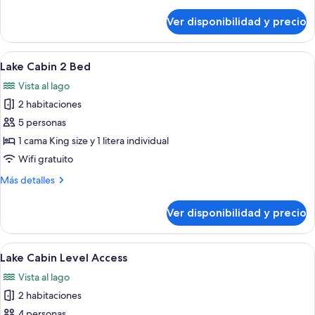
detalles
sobre
Ver disponibilidad y precio
Loft
Cabin
Dog
Ver
Servicios de la habitación
3
Friendly
Lake Cabin 2 Bed
todas
Vista al lago
las
2 habitaciones
fotos
de
5 personas
Lake
1 cama King size y 1 litera individual
Cabin
Wifi gratuito
2
Más
Más detalles
Bed
detalles
sobre
Ver disponibilidad y precio
Lake
Cabin
2
Ver
Servicios de la habitación
3
Bed
Lake Cabin Level Access
todas
Vista al lago
las
2 habitaciones
fotos
de
4 personas