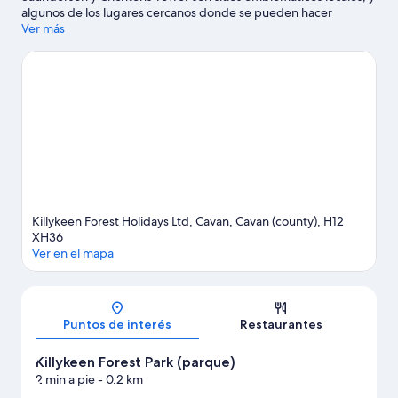
algunos de los lugares cercanos donde se pueden hacer
actividades incluyen Club de golf de County Cavan y Belturbet
Ver más
Golf Course. También vale la pena conocer Cavan Leisure y
Backyard Arts Centre.
Visitar nuestra guía de viaje de Cavan
Ver más cabañas en Cavan
Killykeen Forest Holidays Ltd, Cavan, Cavan (county), H12
XH36
Ver en el mapa
Mapa
Puntos de interés
Restaurantes
Killykeen Forest Park (parque)
2 min a pie
- 0.2 km