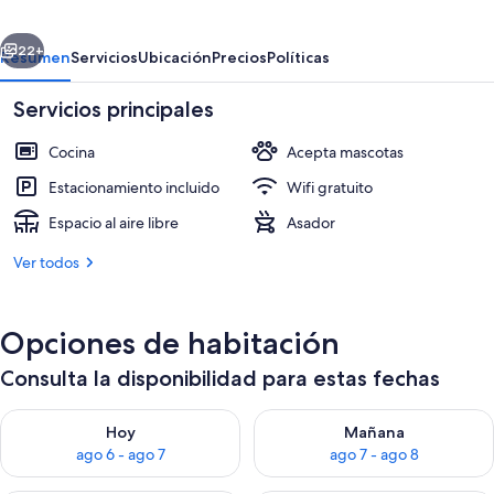
Lakes
erior
Siguiente
22+
Resumen
Servicios
Ubicación
Precios
Políticas
Servicios principales
Cocina
Acepta mascotas
Estacionamiento incluido
Wifi gratuito
Espacio al aire libre
Asador
Ver todos
Interior
Opciones de habitación
Consulta la disponibilidad para estas fechas
Consulta la disponibilidad para hoy ago 6 - ago 7
Consulta la disponibilidad pa
Hoy
Mañana
ago 6 - ago 7
ago 7 - ago 8