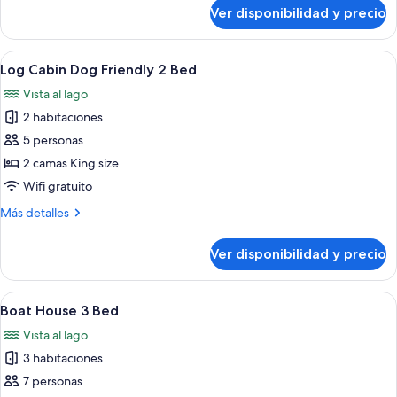
sobre
Ver disponibilidad y precio
Log
Cabin
2
Ver
Servicios de la habitación
3
Bed
Log Cabin Dog Friendly 2 Bed
todas
Vista al lago
las
2 habitaciones
fotos
de
5 personas
Log
2 camas King size
Cabin
Wifi gratuito
Dog
Más
Más detalles
Friendly
detalles
2
sobre
Ver disponibilidad y precio
Log
Bed
Cabin
Dog
Ver
Servicios de la habitación
3
Friendly
Boat House 3 Bed
todas
2
Vista al lago
Bed
las
3 habitaciones
fotos
de
7 personas