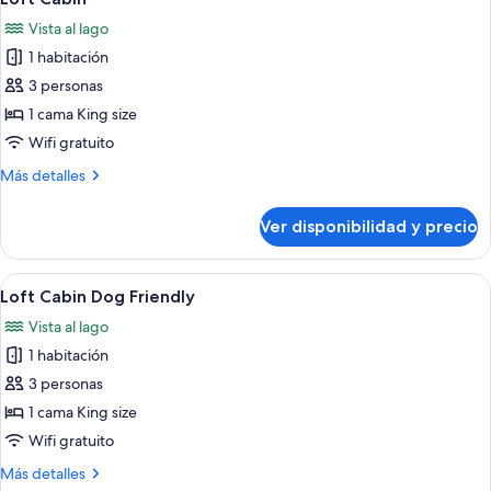
todas
Vista al lago
las
1 habitación
fotos
de
3 personas
Loft
1 cama King size
Cabin
Wifi gratuito
Más
Más detalles
detalles
sobre
Ver disponibilidad y precio
Loft
Cabin
Ver
Servicios de la habitación
3
Loft Cabin Dog Friendly
todas
Vista al lago
las
1 habitación
fotos
de
3 personas
Loft
1 cama King size
Cabin
Wifi gratuito
Dog
Más
Más detalles
Friendly