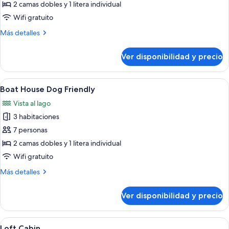
Boat
2 camas dobles y 1 litera individual
House
Wifi gratuito
3
Más
Más detalles
Bed
detalles
sobre
Ver disponibilidad y precio
Boat
House
3
Ver
Servicios de la habitación
3
Bed
Boat House Dog Friendly
todas
Vista al lago
las
3 habitaciones
fotos
de
7 personas
Boat
2 camas dobles y 1 litera individual
House
Wifi gratuito
Dog
Más
Más detalles
Friendly
detalles
sobre
Ver disponibilidad y precio
Boat
House
Dog
Ver
Servicios de la habitación
3
Friendly
Loft Cabin