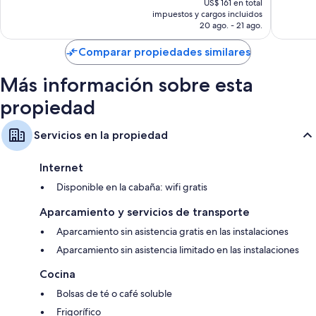
opiniones
opinion
US$ 161 en total
actual
impuestos y cargos incluidos
es
20 ago. - 21 ago.
de
US$ 142
Comparar propiedades similares
Más información sobre esta
propiedad
Servicios en la propiedad
Internet
Disponible en la cabaña: wifi gratis
Aparcamiento y servicios de transporte
Aparcamiento sin asistencia gratis en las instalaciones
Aparcamiento sin asistencia limitado en las instalaciones
Cocina
Bolsas de té o café soluble
Frigorífico