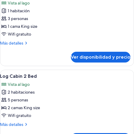
Vista al lago
Bed
las
1 habitación
fotos
de
3 personas
Log
1 cama King size
Cabin
Wifi gratuito
1
Más
Más detalles
Bed
detalles
sobre
Ver disponibilidad y precio
Log
Cabin
1
Ver
Servicios de la habitación
3
Bed
Log Cabin 2 Bed
todas
Vista al lago
las
2 habitaciones
fotos
de
5 personas
Log
2 camas King size
Cabin
Wifi gratuito
2
Más
Más detalles
Bed
detalles