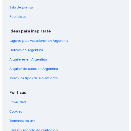
á
p
g
á
Sala de prensa
i
g
Publicidad
n
i
a
n
d
a
Ideas para inspirarte
e
d
C
e
Lugares para vacacionar en Argentina
a
H
v
o
Hoteles en Argentina
a
t
Alquileres en Argentina
n
e
C
l
Alquiler de autos en Argentina
r
K
y
i
Todos los tipos de alojamiento
s
l
t
m
a
o
Políticas
l
r
H
e
Privacidad
o
Cookies
t
e
Términos de uso
l
Pautas y reporte de contenido