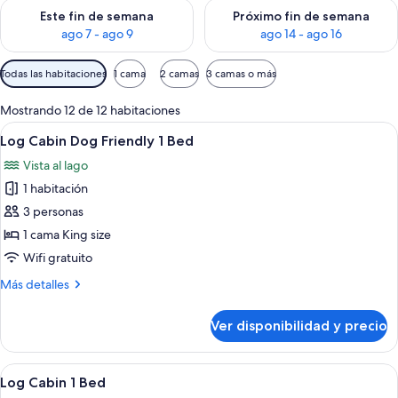
Consulta la disponibilidad para este fin de semana ago 7 - ag
Consulta la disponibilidad par
Este fin de semana
Próximo fin de semana
ago 7 - ago 9
ago 14 - ago 16
Filtros
Todas las habitaciones
1 cama
2 camas
3 camas o más
disponibles
para
Mostrando 12 de 12 habitaciones
las
Ver
Servicios de la habitación
3
Log Cabin Dog Friendly 1 Bed
habitaciones
todas
Vista al lago
las
1 habitación
fotos
de
3 personas
Log
1 cama King size
Cabin
Wifi gratuito
Dog
Más
Más detalles
Friendly
detalles
1
sobre
Ver disponibilidad y precio
Log
Bed
Cabin
Dog
Ver
Servicios de la habitación
3
Friendly
Log Cabin 1 Bed
todas
1