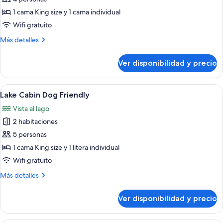
Lake
1 cama King size y 1 cama individual
Cabin
Wifi gratuito
Level
Más
Más detalles
Access
detalles
sobre
Ver disponibilidad y precio
Lake
Cabin
Level
Ver
Servicios de la habitación
3
Access
Lake Cabin Dog Friendly
todas
Vista al lago
las
2 habitaciones
fotos
de
5 personas
Lake
1 cama King size y 1 litera individual
Cabin
Wifi gratuito
Dog
Más
Más detalles
Friendly
detalles
sobre
Ver disponibilidad y precio
Lake
Cabin
Dog