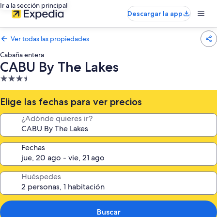
Ir a la sección principal
Descargar la app
Ver todas las propiedades
Cabaña entera
CABU By The Lakes
Propiedad
de
3.5
Elige las fechas para ver precios
estrellas
¿Adónde quieres ir?
Fechas
Huéspedes
Buscar