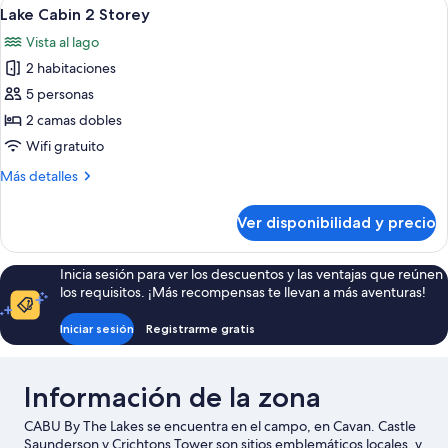
Ver
Servicios de la habitación
3
Friendly
Lake Cabin 2 Storey
todas
Vista al lago
las
2 habitaciones
fotos
de
5 personas
Lake
2 camas dobles
Cabin
Wifi gratuito
2
Más
Más detalles
Storey
detalles
sobre
Ver disponibilidad y precio
Lake
Cabin
2
Inicia sesión para ver los descuentos y las ventajas que reúnen
Storey
los requisitos. ¡Más recompensas te llevan a más aventuras!
Iniciar sesión
Registrarme gratis
Información de la zona
CABU By The Lakes se encuentra en el campo, en Cavan. Castle
Saunderson y Crichtons Tower son sitios emblemáticos locales, y