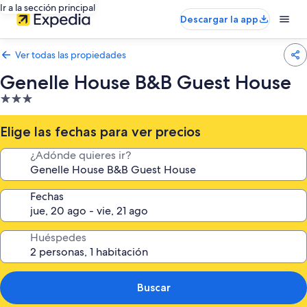
Ir a la sección principal
Descargar la app
Ver todas las propiedades
Genelle House B&B Guest House
Propiedad
de
3.0
Elige las fechas para ver precios
estrellas
¿Adónde quieres ir?
Fechas
Huéspedes
Buscar