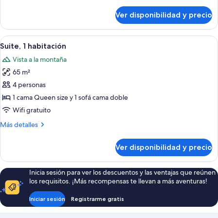
detalles
sobre
Ver disponibilidad y precio
Habitación
Deluxe
Ver
Una habitación con un ventanal grand
3
Suite, 1 habitación
todas
Vista a la montaña
las
65 m²
fotos
de
4 personas
Suite,
1 cama Queen size y 1 sofá cama doble
1
Wifi gratuito
habitación
Más
Más detalles
detalles
sobre
Ver disponibilidad y precio
Suite,
1
habitación
Inicia sesión para ver los descuentos y las ventajas que reúnen
los requisitos. ¡Más recompensas te llevan a más aventuras!
Iniciar sesión
Registrarme gratis