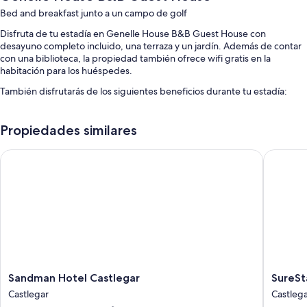
Bed and breakfast junto a un campo de golf
Disfruta de tu estadía en Genelle House B&B Guest House con
desayuno completo incluido, una terraza y un jardín. Además de contar
con una biblioteca, la propiedad también ofrece wifi gratis en la
habitación para los huéspedes.
También disfrutarás de los siguientes beneficios durante tu estadía:
Estacionamiento gratis
Propiedades similares
Traslado al aeropuerto ida y vuelta, áreas para no fumadores y
servicios de concierge
Sandman Hotel Castlegar
SureStay
Un área de parrillas y asistencia turística y para la compra de
entradas
Características de las habitaciones
Todas las habitaciones están decoradas de manera individual y
proporcionan comodidades como ropa de cama de alta calidad y aire
acondicionado. Además, brindan servicios como wifi gratis.
También se incluyen los siguientes servicios adicionales:
Sandman
SureSta
Sandman Hotel Castlegar
SureSt
Colchones con pillow-top y cubrecamas
Hotel
Hotel
Castlegar
Castleg
Castlegar
by