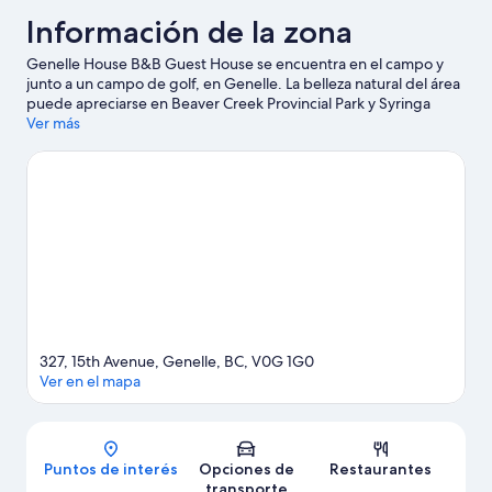
Información de la zona
Genelle House B&B Guest House se encuentra en el campo y
junto a un campo de golf, en Genelle. La belleza natural del área
puede apreciarse en Beaver Creek Provincial Park y Syringa
Provincial Park, y los puntos de interés incluyen Trail Memorial
Ver más
Centre y Museo CPR Station. También vale la pena conocer Trail
Aquatic & Leisure Centre y Rossland Art Gallery. Disfruta de las
montañas con pistas de ski cross-country y pistas de ski alpino, y
aprovecha para practicar actividades como paseos con raquetas
de nieve y moto de nieve.
Visitar nuestra guía de viaje de
Genelle
Ver más B&B en Genelle
327, 15th Avenue, Genelle, BC, V0G 1G0
Ver en el mapa
Mapa
Puntos de interés
Opciones de
Restaurantes
transporte