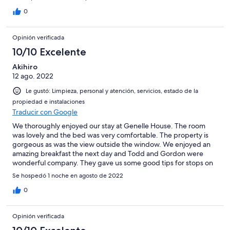
0
Opinión verificada
10/10 Excelente
Akihiro
12 ago. 2022
Le gustó: Limpieza, personal y atención, servicios, estado de la
propiedad e instalaciones
Traducir con Google
We thoroughly enjoyed our stay at Genelle House. The room
was lovely and the bed was very comfortable. The property is
gorgeous as was the view outside the window. We enjoyed an
amazing breakfast the next day and Todd and Gordon were
wonderful company. They gave us some good tips for stops on
the rest of our road trip.
Se hospedó 1 noche en agosto de 2022
0
Opinión verificada