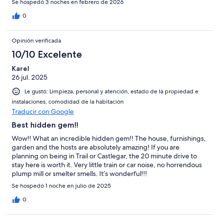
Se hospedó 3 noches en febrero de 2026
0
Opinión verificada
10/10 Excelente
Karel
26 jul. 2025
Le gustó: Limpieza, personal y atención, estado de la propiedad e
instalaciones, comodidad de la habitación
Traducir con Google
Best hidden gem!!
Wow!! What an incredible hidden gem!! The house, furnishings,
garden and the hosts are absolutely amazing! If you are
planning on being in Trail or Castlegar, the 20 minute drive to
stay here is worth it. Very little train or car noise, no horrendous
plump mill or smelter smells. It’s wonderful!!!
Se hospedó 1 noche en julio de 2025
0