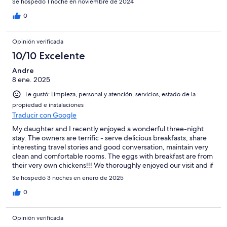
Se hospedó 1 noche en noviembre de 2024
0
Opinión verificada
10/10 Excelente
Andre
8 ene. 2025
Le gustó: Limpieza, personal y atención, servicios, estado de la
propiedad e instalaciones
Traducir con Google
My daughter and I recently enjoyed a wonderful three-night
stay. The owners are terrific - serve delicious breakfasts, share
interesting travel stories and good conversation, maintain very
clean and comfortable rooms. The eggs with breakfast are from
their very own chickens!!! We thoroughly enjoyed our visit and if
I’m ever fortunate enough to be in Genelle again, I’m staying
Se hospedó 3 noches en enero de 2025
with Gordon and Todd!!
0
Opinión verificada