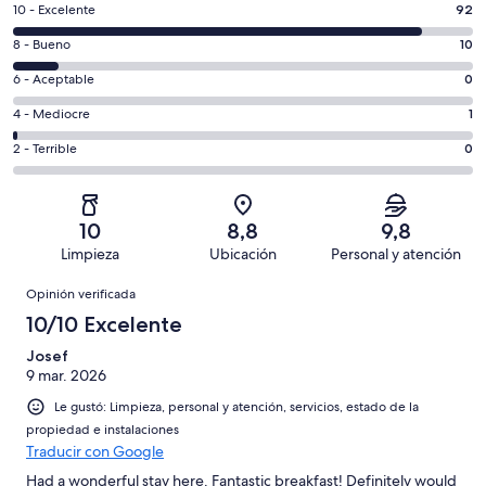
Evaluación:
10 - Excelente
92
10
Evaluación:
8 - Bueno
10
-
8
Excelente.
Evaluación:
6 - Aceptable
0
-
92
6
Bueno.
Evaluación:
4 - Mediocre
1
de
-
10
4
103
Aceptable.
Evaluación:
2 - Terrible
0
de
-
opiniones
0
2
103
Mediocre.
de
-
opiniones
1
103
Terrible.
de
10
8,8
9,8
opiniones
0
103
Limpieza
Ubicación
Personal y atención
de
opiniones
Opiniones
103
Opinión verificada
opiniones
10/10 Excelente
Josef
9 mar. 2026
Le gustó: Limpieza, personal y atención, servicios, estado de la
propiedad e instalaciones
Traducir con Google
Had a wonderful stay here. Fantastic breakfast! Definitely would