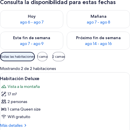
Consulta la disponibilidad para estas fechas
Consulta la disponibilidad para hoy ago 6 - ago 7
Consulta la disponibilidad pa
Hoy
Mañana
ago 6 - ago 7
ago 7 - ago 8
Consulta la disponibilidad para este fin de semana ago 7 - ag
Consulta la disponibilidad par
Este fin de semana
Próximo fin de semana
ago 7 - ago 9
ago 14 - ago 16
Filtros
Todas las habitaciones
1 cama
2 camas
disponibles
para
Mostrando 2 de 2 habitaciones
las
Ver
Un dormitorio con una cama, dos mesit
3
Habitación Deluxe
habitaciones
todas
Vista a la montaña
las
17 m²
fotos
de
2 personas
Habitación
1 cama Queen size
Deluxe
Wifi gratuito
Más
Más detalles