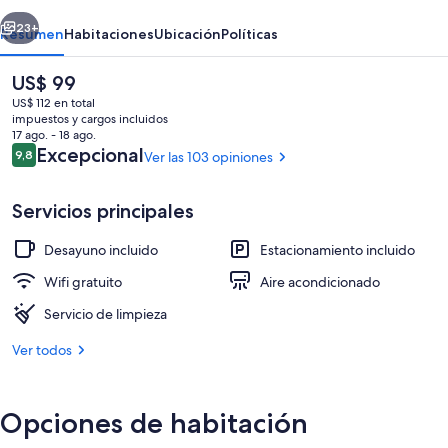
Guest
erior
Siguiente
House
23+
Resumen
Habitaciones
Ubicación
Políticas
El
US$ 99
precio
US$ 112 en total
actual
impuestos y cargos incluidos
es
17 ago. - 18 ago.
de
Opiniones
Excepcional
9,8
Ver las 103 opiniones
9,8 de 10
US$ 99
Servicios principales
Áreas de la propiedad
Desayuno incluido
Estacionamiento incluido
Wifi gratuito
Aire acondicionado
Servicio de limpieza
Ver todos
Opciones de habitación