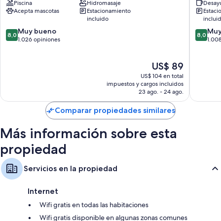
Piscina
Hidromasaje
Desayu
Castlegar
Best
Acepta mascotas
Estacionamiento
Estaci
Western
incluido
inclui
Castlega
8.0
8.0
Muy bueno
Castlega
Muy
8,0
8,0
de
de
1.026 opiniones
1.00
10,
10,
Muy
Muy
El
US$ 89
bueno,
bueno,
precio
1.026
1.008
US$ 104 en total
actual
opiniones
opinion
impuestos y cargos incluidos
es
23 ago. - 24 ago.
de
US$ 89
Comparar propiedades similares
Más información sobre esta
propiedad
Servicios en la propiedad
Internet
Wifi gratis en todas las habitaciones
Wifi gratis disponible en algunas zonas comunes