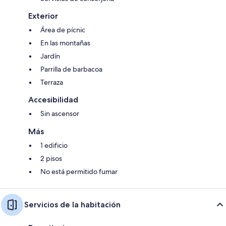
Exterior
Área de pícnic
En las montañas
Jardín
Parrilla de barbacoa
Terraza
Accesibilidad
Sin ascensor
Más
1 edificio
2 pisos
No está permitido fumar
Servicios de la habitación