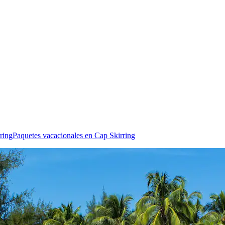
ring
Paquetes vacacionales en Cap Skirring