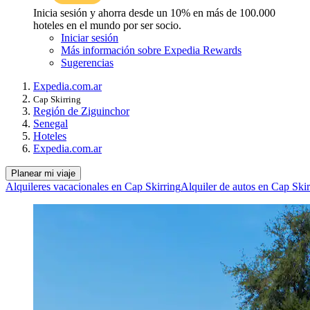
Inicia sesión y ahorra desde un 10% en más de 100.000
hoteles en el mundo por ser socio.
Iniciar sesión
Más información sobre Expedia Rewards
Sugerencias
Expedia.com.ar
Cap Skirring
Región de Ziguinchor
Senegal
Hoteles
Expedia.com.ar
Planear mi viaje
Alquileres vacacionales en Cap Skirring
Alquiler de autos en Cap Skir