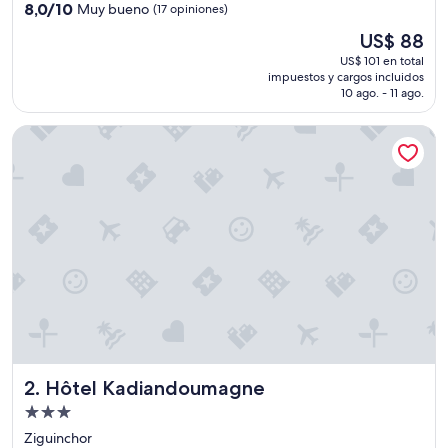
3.0
8.0
8,0/10
Muy bueno
(17 opiniones)
estrellas
de
El
US$ 88
10,
precio
Muy
US$ 101 en total
actual
impuestos y cargos incluidos
bueno,
es
10 ago. - 11 ago.
(17
de
opiniones)
US$ 88
Hôtel Kadiandoumagne
Hôtel Kadiandoumagne
2. Hôtel Kadiandoumagne
Propiedad
de
Ziguinchor