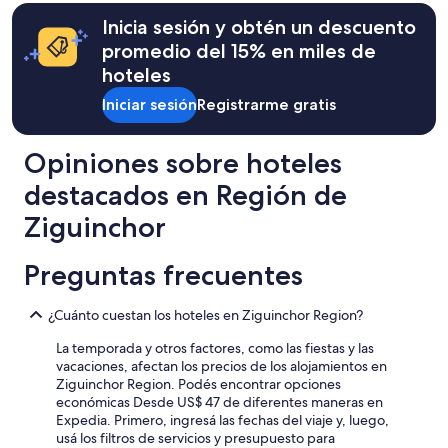
,
horas
l
o
.
para
Inicia sesión y obtén un descuento
t
n
.
una
h
p
promedio del 15% en miles de
.
estadía
a
e
hoteles
de
n
n
una
k
d
Iniciar sesión
Registrarme gratis
noche
s
a
para
t
n
dos
o
t
Opiniones sobre hoteles
adultos.
t
u
Los
h
destacados en Región de
n
precios
e
e
y
Ziguinchor
b
h
la
o
e
disponibilidad
t
u
Preguntas frecuentes
están
h
r
sujetos
o
e
a
f
d
¿Cuánto cuestan los hoteles en Ziguinchor Region?
cambios.
t
e
Es
La temporada y otros factores, como las fiestas y las
h
t
posible
vacaciones, afectan los precios de los alojamientos en
e
e
que
Ziguinchor Region. Podés encontrar opciones
m
m
se
económicas Desde US$ 47 de diferentes maneras en
.
p
apliquen
Expedia. Primero, ingresá las fechas del viaje y, luego,
I
s
más
usá los filtros de servicios y presupuesto para
e
c