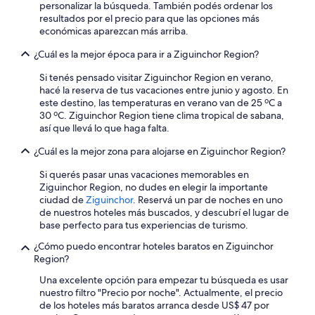
términos
personalizar la búsqueda. También podés ordenar los
n
o
y
resultados por el precio para que las opciones más
j
m
condiciones.
económicas aparezcan más arriba.
o
m
y
e
¿Cuál es la mejor época para ir a Ziguinchor Region?
e
n
d
o
Si tenés pensado visitar Ziguinchor Region en verano,
m
u
hacé la reserva de tus vacaciones entre junio y agosto. En
y
s
este destino, las temperaturas en verano van de 25 ºC a
s
a
30 ºC. Ziguinchor Region tiene clima tropical de sabana,
t
v
así que llevá lo que haga falta.
a
o
y
n
¿Cuál es la mejor zona para alojarse en Ziguinchor Region?
.
s
T
p
Si querés pasar unas vacaciones memorables en
h
a
Ziguinchor Region, no dudes en elegir la importante
e
s
ciudad de
Ziguinchor
. Reservá un par de noches en uno
a
l
de nuestros hoteles más buscados, y descubrí el lugar de
p
’
base perfecto para tus experiencias de turismo.
a
i
¿Cómo puedo encontrar hoteles baratos en Ziguinchor
r
n
Region?
t
d
m
i
Una excelente opción para empezar tu búsqueda es usar
e
c
nuestro filtro "Precio por noche". Actualmente, el precio
n
a
de los hoteles más baratos arranca desde US$ 47 por
t
t