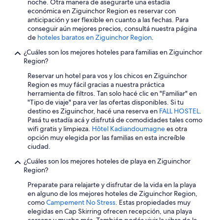
noche. Otra manera de asegurarte una estadía
w
i
económica en Ziguinchor Region es reservar con
a
o
anticipación y ser flexible en cuanto a las fechas. Para
s
n
conseguir aún mejores precios, consultá nuestra página
s
n
de
hoteles baratos en Ziguinchor Region
.
p
i
a
l
¿Cuáles son los mejores hoteles para familias en Ziguinchor
c
e
Region?
i
n
Reservar un hotel para vos y los chicos en Ziguinchor
o
u
Region es muy fácil gracias a nuestra práctica
u
m
herramienta de filtros. Tan solo hacé clic en "Familiar" en
s
e
"Tipo de viaje" para ver las ofertas disponibles. Si tu
a
r
destino es Ziguinchor, hacé una reserva en
FALL HOSTEL
.
n
o
Pasá tu estadía acá y disfrutá de comodidades tales como
d
d
wifi gratis y limpieza.
Hôtel Kadiandoumagne
es otra
I
e
opción muy elegida por las familias en esta increíble
w
t
ciudad.
a
e
s
l
¿Cuáles son los mejores hoteles de playa en Ziguinchor
a
e
Region?
b
p
l
h
Preparate para relajarte y disfrutar de la vida en la playa
e
o
en alguno de los mejores hoteles de Ziguinchor Region,
t
n
como
Campement No Stress
. Estas propiedades muy
o
e
elegidas en Cap Skirring ofrecen recepción, una playa
u
d
cercana y mucho más. También podés vivir la vibra de la