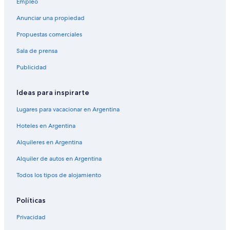
r
r
Empleo
e
c
Anunciar una propiedad
e
i
z
a
Propuestas comerciales
e
B
.
o
Sala de prensa
A
u
b
b
Publicidad
o
a
u
c
Ideas para inspirarte
t
r
1
D
Lugares para vacacionar en Argentina
0
i
m
a
Hoteles en Argentina
i
l
n
l
Alquileres en Argentina
u
o
t
p
Alquiler de autos en Argentina
e
o
Todos los tipos de alojamiento
d
u
r
r
i
s
Políticas
v
a
e
g
Privacidad
f
e