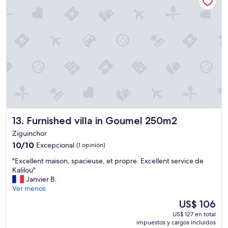
,
m
a
i
s
p
a
s
d
e
t
é
l
Furnished villa in Goumel 250m2
13. Furnished villa in Goumel 250m2
é
v
Ziguinchor
i
10.0
10/10
Excepcional
(1 opinión)
s
de
i
"
"Excellent maison, spacieuse, et propre. Excellent service de
10,
o
E
Kalilou"
Excepcional,
n
x
Janvier B.
(1
,
c
Ver menos
opinión)
n
e
El
US$ 106
i
l
precio
d
US$ 127 en total
l
actual
e
impuestos y cargos incluidos
e