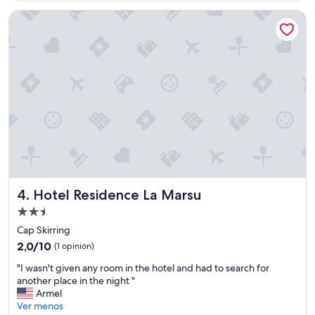
x
o
US$ 49
Hotel Residence La Marsu
c
t
e
h
p
i
t
s
i
h
o
o
n
t
n
e
e
l
l
.
"
T
,
h
c
e
e
s
Hotel Residence La Marsu
4. Hotel Residence La Marsu
n
t
'
a
Propiedad
e
f
de
Cap Skirring
s
f
2.5
2.0
t
2,0/10
(1 opinión)
,
estrellas
de
p
t
"
"I wasn't given any room in the hotel and had to search for
10,
a
h
I
another place in the night "
(1
s
e
w
Armel
opinión)
l
c
a
Ver menos
e
o