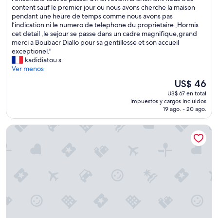
o
r
e
content sauf le premier jour ou nous avons cherche la maison
opinión)
u
e
j
pendant une heure de temps comme nous avons pas
v
.
o
l’indication ni le numero de telephone du proprietaire ,Hormis
a
E
u
cet detail ,le sejour se passe dans un cadre magnifique,grand
n
x
r
merci a Boubacr Diallo pour sa gentillesse et son accueil
t
c
t
exceptionel."
a
e
r
kadidiatou s.
b
l
e
Ver menos
l
l
s
El
US$ 46
e
e
a
precio
d
US$ 67 en total
n
g
actual
a
impuestos y cargos incluidos
t
e
es
n
19 ago. - 20 ago.
s
a
de
s
e
b
US$ 46
l
Villa escape close to the beach
r
l
a
v
e
c
i
,
h
c
m
a
e
a
m
d
i
b
e
s
r
K
o
e
a
n
.
l
t
.
i
r