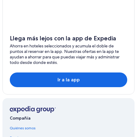
Hoteles en Isla de Carabane
u
n
i
c
Hoteles en Boukot Ouolof
e
a
t
d
Hoteles en Cap Skirring
p
r
l
e
Llega más lejos con la app de Expedia
a
m
c
a
Ahorra en hoteles seleccionados y acumula el doble de
e
g
puntos al reservar en la app. Nuestras ofertas en la app te
w
n
ayudan a ahorrar para que puedas viajar más y administrar
i
i
todo desde donde estés.
t
f
h
i
a
q
Ir a la app
w
u
o
e
n
,
d
g
e
r
r
a
f
n
Compañía
u
d
l
m
Quiénes somos
b
e