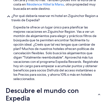
s
u
costa en
Résidence Hôtel la Marsu
, otra propiedad muy
e
p
buscada en este destino.
m
r
¿Por qué debería reservar mi hotel en Ziguinchor Region a
y
o
través de Expedia?
p
p
r
r
Expedia te ofrece un lugar único para planificar las
o
i
mejores vacaciones en Ziguinchor Region. Vas a ver un
j
e
montón de alojamientos para elegir y prácticos filtros de
e
t
búsqueda que te permiten encontrar fácilmente tu
c
a
opción ideal. ¿Creés que tal vez tengas que cambiar de
t
i
plan? Muchos de nuestros hoteles ofrecen políticas de
o
r
cancelación flexibles. Solo buscá los alojamientos que
r
e
digan "Totalmente reembolsable". Aprovechá más tus
t
,
vacaciones con el programa Expedia Rewards. Registrate
o
H
hoy sin cargo para empezar a acumular puntos y obtener
g
o
beneficios para socios Disfrutá del acceso instantáneo a
e
r
los Precios para socios, y ahorra 10% o más en hoteles
t
m
seleccionados.
s
i
o
s
Descubre el mundo con
m
c
e
e
Expedia
w
t
o
d
r
e