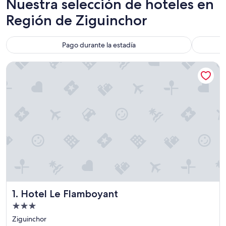
Nuestra selección de hoteles en
Región de Ziguinchor
Pago durante la estadía
Hotel Le Flamboyant
Hotel Le Flamboyant
1. Hotel Le Flamboyant
Propiedad
de
Ziguinchor