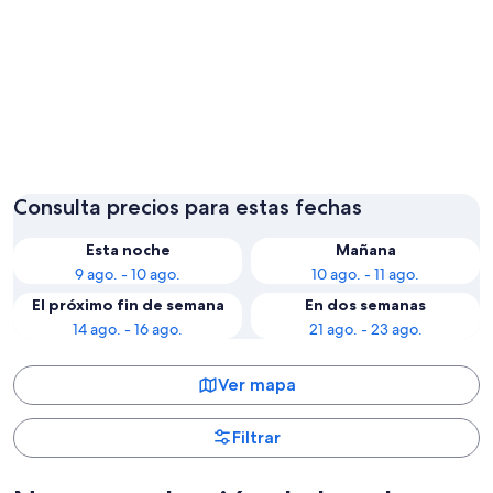
Cap Skirring
Ziguinc
Consulta precios para estas fechas
Esta noche
Mañana
9 ago. - 10 ago.
10 ago. - 11 ago.
El próximo fin de semana
En dos semanas
14 ago. - 16 ago.
21 ago. - 23 ago.
Ver mapa
Filtrar