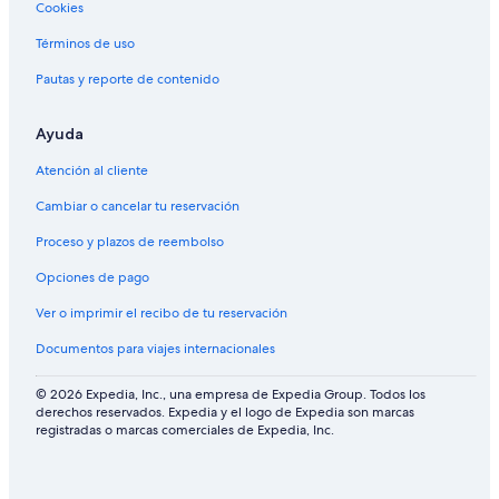
r
n
Cookies
o
t
m
i
Términos de uso
t
l
Pautas y reporte de contenido
h
l
e
e
H
s
Ayuda
i
s
b
e
Atención al cliente
i
e
s
t
Cambiar o cancelar tu reservación
c
s
Proceso y plazos de reembolso
u
o
s
n
Opciones de pago
H
a
o
c
Ver o imprimir el recibo de tu reservación
t
c
e
u
Documentos para viajes internacionales
l
e
w
i
© 2026 Expedia, Inc., una empresa de Expedia Group. Todos los
h
l
derechos reservados. Expedia y el logo de Expedia son marcas
e
e
registradas o marcas comerciales de Expedia, Inc.
r
x
e
c
I
e