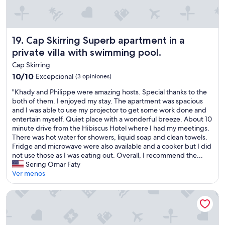
e
t
s
e
c
r
o
d
n
Cap Skirring Superb apartment in a private villa with swi
19. Cap Skirring Superb apartment in a
e
t
private villa with swimming pool.
s
e
o
Cap Skirring
n
e
t
10.0
10/10
Excepcional
(3 opiniones)
u
s
de
f
"
"Khady and Philippe were amazing hosts. Special thanks to the
a
10,
s
K
both of them. I enjoyed my stay. The apartment was spacious
u
Excepcional,
p
h
and I was able to use my projector to get some work done and
f
(3
o
a
entertain myself. Quiet place with a wonderful breeze. About 10
l
opiniones)
u
d
minute drive from the Hibiscus Hotel where I had my meetings.
e
r
y
There was hot water for showers, liquid soap and clean towels.
p
l
a
Fridge and microwave were also available and a cooker but I did
r
e
n
not use those as I was eating out. Overall, I recommend the...
e
p
d
Sering Omar Faty
m
e
P
Ver menos
i
t
h
e
i
i
r
Séné-Marra haven of peace.
t
l
j
-
i
o
d
p
u