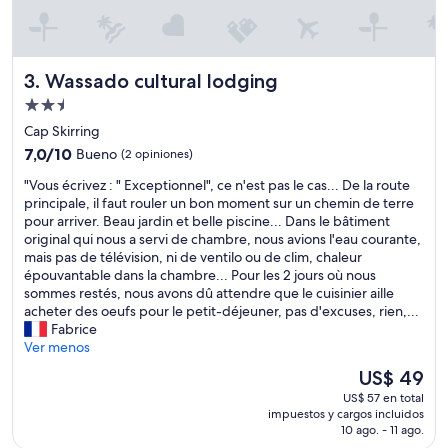
t
a
y
i
Wassado cultural lodging
3. Wassado cultural lodging
n
C
Propiedad
a
de
Cap Skirring
p
2.5
7.0
S
7,0/10
Bueno
(2 opiniones)
estrellas
de
k
"
"Vous écrivez : " Exceptionnel", ce n'est pas le cas... De la route
10,
i
V
principale, il faut rouler un bon moment sur un chemin de terre
Bueno,
r
o
pour arriver. Beau jardin et belle piscine... Dans le bâtiment
(2
r
u
original qui nous a servi de chambre, nous avions l'eau courante,
opiniones)
i
s
mais pas de télévision, ni de ventilo ou de clim, chaleur
n
é
épouvantable dans la chambre... Pour les 2 jours où nous
g
c
sommes restés, nous avons dû attendre que le cuisinier aille
t
r
acheter des oeufs pour le petit-déjeuner, pas d'excuses, rien,...
o
i
Fabrice
r
v
Ver menos
e
e
t
El
US$ 49
z
u
precio
US$ 57 en total
:
r
actual
impuestos y cargos incluidos
"
n
es
10 ago. - 11 ago.
E
t
de