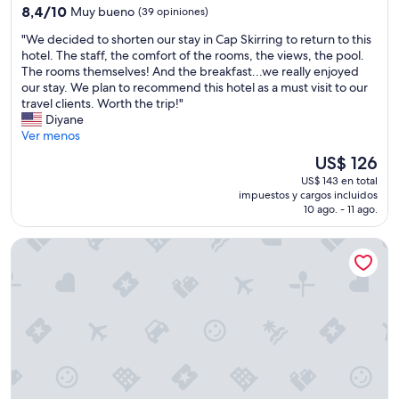
3.0
8.4
8,4/10
Muy bueno
(39 opiniones)
estrellas
de
"
"We decided to shorten our stay in Cap Skirring to return to this
10,
W
hotel. The staff, the comfort of the rooms, the views, the pool.
Muy
e
The rooms themselves! And the breakfast...we really enjoyed
bueno,
d
our stay. We plan to recommend this hotel as a must visit to our
(39
e
travel clients. Worth the trip!"
opiniones)
c
Diyane
i
Ver menos
d
El
US$ 126
e
precio
US$ 143 en total
d
actual
impuestos y cargos incluidos
t
es
10 ago. - 11 ago.
o
de
s
US$ 126
Wassado cultural lodging
h
o
r
t
e
n
o
u
r
s