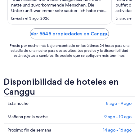
noche
nette und zuvorkommende Menschen. Die
buffet del d
es
Unterkunft war immer sehr sauber. Ich habe mich
actividades
de
selten so wohl gefühlt in einem Hotel!"
nos encanta
Enviada el 3 ago. 2026
Enviada el 19
US$ 163
céntrica y 
mucho!"
Ver 5545 propiedades en Canggu
Precio por noche más bajo encontrado en las últimas 24 horas para una
estadía de una noche para dos adultos. Los precios y la disponibilidad
están sujetos a cambios. Es posible que se apliquen más términos.
Disponibilidad de hoteles en
Canggu
Ver
Esta noche
8 ago - 9 ago
precios
de
Ver
Mañana por la noche
9 ago - 10 ago
propiedades
precios
en
de
Ver
Próximo fin de semana
14 ago - 16 ago
Canggu
propiedades
precios