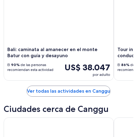
Bali: caminata al amanecer en el monte
Tour ind
Batur con guía y desayuno
conducto
US$ 38.047
El
90%
de las personas
El
86%
de l
recomiendan esta actividad
recomiendan
por adulto
Ver todas las actividades en Canggu
Ciudades cerca de Canggu