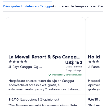
Principales hoteles en Canggu
Alquileres de temporada en Can
La Mewali Resort & Spa Canggu by Ini Vie Hospitality
Holiday Inn
La Mewali Resort & Spa Canggu
Holiday
5
Del
5
by Ini Vie Hospitality
US$ 163
by IHG
out
5
out
Jl. Raya Canggu, Gg.
Jl.Pantai Ba
US$ 197 en total
Lebak sari, Tibubeneng,
5 sept. - 6 sept.
No.93 Cangg
of
sept
of
banjar, pipitan, Kec. Kuta
impuestos y cargos incluidos
5
al
5
Utara, Kabupaten
Hospédate en este resort de lujo en Canggu.
Hospédate e
6
Badung, Bali Canggu Bali
Aprovecha el acceso a wifi gratis, el
Aprovecha el
sept,
estacionamiento gratis y 2 restaurantes. Estarás
gratis y el
el
muy cerca de atracciones como ...
destacan la 
precio
9,6
/
10
¡Excepcional! (9 opiniones)
9,6
/
10
¡Exce
por
"Das Personal war wirklich ausgezeichnet! Sehr
"Está muy lin