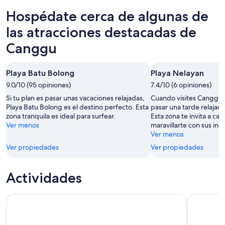
para
en
de
Hospédate cerca de algunas de
esta
Canggu
propiedades
noche,
para
en
las atracciones destacadas de
8
mañana
Canggu
Canggu
ago
por
para
-
la
el
9
noche,
próximo
Playa Batu Bolong
Playa Nelayan
ago
9
fin
9.0/10 (95 opiniones)
7.4/10 (6 opiniones)
ago
de
Si tu plan es pasar unas vacaciones relajadas,
Cuando visites Canggu, 
-
semana,
Playa Batu Bolong es el destino perfecto. Esta
pasar una tarde relajad
10
14
zona tranquila es ideal para surfear.
Esta zona te invita a cam
ago
ago
Ver menos
maravillarte con sus inc
-
Ver menos
16
Ver propiedades
Ver propiedades
ago
Actividades
Bali: caminata al amanecer en el monte Batur con guía y de
Tour indiv