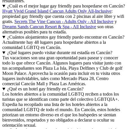
restaurantes.
¿Cuál es el mejor lugar gay friendly para hospedarse en Cancún?
Hyatt Vivid Grand Island Cancun Adults Only All-Inclusive
:
propiedad gay friendly que cuenta con 2 piscinas al aire libre y wifi
gratis.
Secrets The Vine Cancun - Adults Only - All Inclusive
y
Dreams Sands Cancun Resort & Spa - All Inclusive
son otras
alternativas posibles para tu estadía.
¿Cuántos alojamientos gay friendly puedo encontrar en Cancún?
Actualmente hay 48 lugares para hospedarse abiertos a la
comunidad LGBTQ en Cancún.
¿Qué lugares puedo visitar durante mi estadía en Cancún?
Tus vacaciones son una gran oportunidad para pasear y conocer
todo lo que ofrece Cancún. Algunos lugares para visitar junto con
tus acompañantes son Plaza La Isla, Playa Delfines y Club de golf
Moon Palace. Aprovecha la ocasión para incluir en tu visita otros
lugares inolvidables, tales como Mercado Plaza 28, Centro
comercial Cancún Mall y Plaza Las Américas.
¿Qué es un hotel gay friendly en Cancún?
Los hoteles abiertos a la comunidad LGBTQ reciben a todos los
turistas que se identifican como parte del colectivo LGBTQIA+.
Expedia ha recopilado una lista de los hoteles abiertos a la
comunidad LGBTQ de todo el mundo. En Cancún, estos hoteles
priorizan un entorno diverso en el que los huéspedes se sientan
bienvenidos, respetados y no obligados a declarar u ocultar su
orientación sexual.