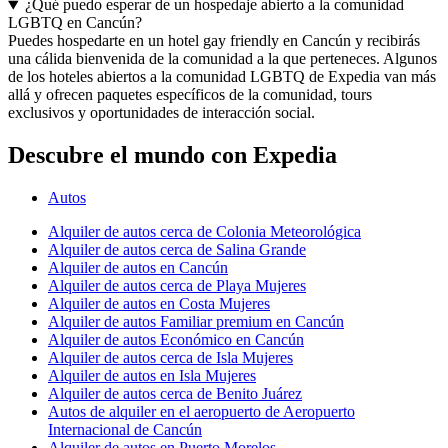
¿Qué puedo esperar de un hospedaje abierto a la comunidad
LGBTQ en Cancún?
Puedes hospedarte en un hotel gay friendly en Cancún y recibirás
una cálida bienvenida de la comunidad a la que perteneces. Algunos
de los hoteles abiertos a la comunidad LGBTQ de Expedia van más
allá y ofrecen paquetes específicos de la comunidad, tours
exclusivos y oportunidades de interacción social.
Descubre el mundo con Expedia
Autos
Alquiler de autos cerca de Colonia Meteorológica
Alquiler de autos cerca de Salina Grande
Alquiler de autos en Cancún
Alquiler de autos cerca de Playa Mujeres
Alquiler de autos en Costa Mujeres
Alquiler de autos Familiar premium en Cancún
Alquiler de autos Económico en Cancún
Alquiler de autos cerca de Isla Mujeres
Alquiler de autos en Isla Mujeres
Alquiler de autos cerca de Benito Juárez
Autos de alquiler en el aeropuerto de Aeropuerto
Internacional de Cancún
Alquiler de autos en Puerto Morelos