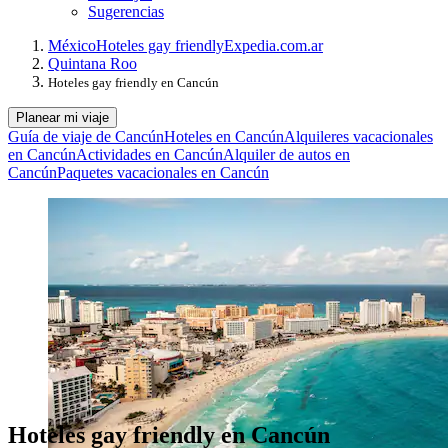
Sugerencias
México
Hoteles gay friendly
Expedia.com.ar
Quintana Roo
Hoteles gay friendly en Cancún
Planear mi viaje
Guía de viaje de Cancún
Hoteles en Cancún
Alquileres vacacionales
en Cancún
Actividades en Cancún
Alquiler de autos en
Cancún
Paquetes vacacionales en Cancún
Hoteles gay friendly en Cancún