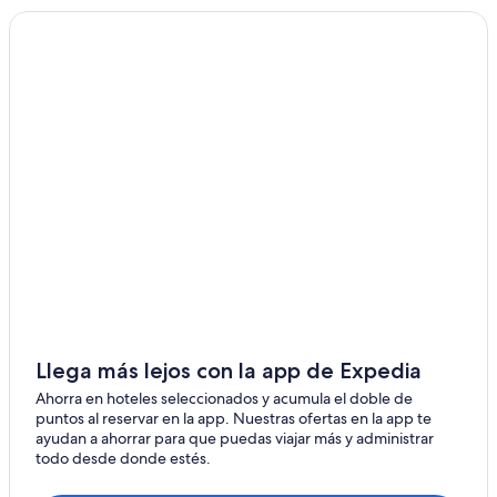
Hoteles 3 estrellas en Cerzeto
Hoteles 4 estrellas en Amica
Hoteles en Barritteri
Hoteles para familias en Crotona
Villas en Marano Principato
Hoteles en Contrada Difesa II VV
Hoteles en la playa en Catanzaro Lido
Hoteles de lujo en Crotona
Apart-Hoteles en Amantea
Hoteles 3 estrellas en Cosenza
B&B en Decollatura
Llega más lejos con la app de Expedia
Hoteles en Davoli
Ahorra en hoteles seleccionados y acumula el doble de
puntos al reservar en la app. Nuestras ofertas en la app te
Apartamentos en Caria
ayudan a ahorrar para que puedas viajar más y administrar
todo desde donde estés.