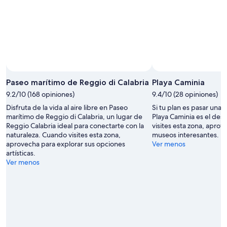
Foto tomada por Paolo Ciafardini
Foto
de
Paseo marítimo de Reggio di Calabria
Playa Caminia
uso
9.2/10 (168 opiniones)
9.4/10 (28 opiniones)
libre
Disfruta de la vida al aire libre en Paseo
Si tu plan es pasar unas
tomada
marítimo de Reggio di Calabria, un lugar de
Playa Caminia es el des
por
Reggio Calabria ideal para conectarte con la
visites esta zona, aprov
Paolo
naturaleza. Cuando visites esta zona,
museos interesantes.
Ciafardini
aprovecha para explorar sus opciones
Ver menos
artísticas.
Ver menos