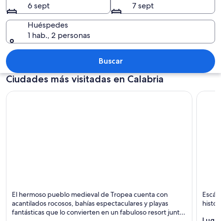
6 sept
7 sept
Huéspedes
1 hab., 2 personas
Un pueblo costero con edificios constr
Buscar
Ciudades más visitadas en Calabria
Tropea
Catanz
El hermoso pueblo medieval de Tropea cuenta con
Escápa
Mar, Lujo y Pueblo pequeño
Person
acantilados rocosos, bahías espectaculares y playas
histó
fantásticas que lo convierten en un fabuloso resort junto
Lugar
al mar en la región de Calabria, al sur de Italia.