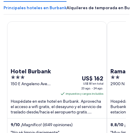
Principales hoteles en Burbank
Alquileres de temporada en Bur
Hotel Burbank
Ramada by 
Hotel Burbank
Ramada
3
Del
2
US$ 162
Airport
out
23
out
150 E Angeleno Ave
2900 N San
US$ 181 en total
Burbank CA
23 ago. - 24 ago.
Blvd Burba
of
ago
of
impuestos y cargos incluidos
5
al
5
Hospédate en este hotel en Burbank. Aprovecha
Hospédate e
24
el acceso a wifi gratis, el desayuno y el servicio de
Burbank. Apr
ago,
traslado desde/hacia el aeropuerto gratis.
estacionamie
el
Nuestros huéspedes ...
Nuestros hu
precio
9
/
10
¡Magnífico! (6149 opiniones)
8,8
/
10
¡Exce
por
"No sé limpia diariamente"
"Muy limpio,