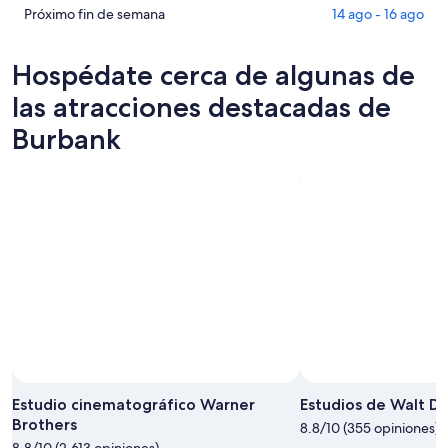
para
en
de
Ver
Próximo fin de semana
14 ago - 16 ago
esta
Burbank
propiedades
precios
noche,
para
en
de
Hospédate cerca de algunas de
6
mañana
Burbank
propiedades
ago
por
para
en
las atracciones destacadas de
-
la
este
Burbank
Burbank
7
noche,
fin
para
ago
7
de
el
ago
semana,
próximo
-
7
fin
8
ago
de
ago
-
semana,
9
14
ago
ago
-
16
ago
Estudio cinematográfico Warner
Estudios de Walt Di
Brothers
8.8/10 (355 opiniones)
8.8/10 (2.613 opiniones)