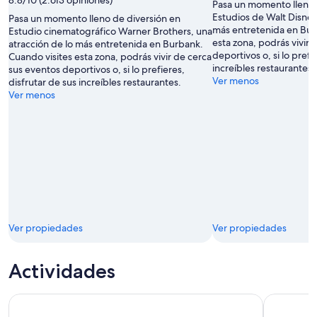
Pasa un momento lleno 
Estudios de Walt Disney
Pasa un momento lleno de diversión en
más entretenida en Bur
Estudio cinematográfico Warner Brothers, una
esta zona, podrás vivir 
atracción de lo más entretenida en Burbank.
deportivos o, si lo prefi
Cuando visites esta zona, podrás vivir de cerca
increíbles restaurantes.
sus eventos deportivos o, si lo prefieres,
Ver menos
disfrutar de sus increíbles restaurantes.
Ver menos
Ver propiedades
Ver propiedades
Actividades
Entradas a los Estudios Universal de Hollywood
Entradas U