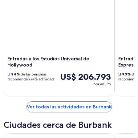
Entradas a los Estudios Universal de
Entradas
Hollywood
Express
US$ 206.793
El
94%
de las personas
El
90%
de l
recomiendan esta actividad
recomiendan
por adulto
Ver todas las actividades en Burbank
Ciudades cerca de Burbank