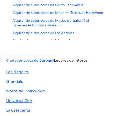
Alquiler de autos cerca de South San Gabriel
Alquiler de autos cerca de Madame Tussauds Hollywood
Alquiler de autos cerca de Museo del automóvil
Petersen Automotive Museum
Alquiler de autos cerca de Los Ángeles
Alquiler de autos cerca de Warner Center
Alquiler de autos cerca de Fox Hills
Alquiler de autos en Santa Mónica
Ciudades cerca de Burbank
Lugares de interés
Alquiler de autos cerca de Parque International Chess
Los Ángeles
Alquiler de autos cerca de Airport Area
Alquiler de autos cerca de Watts
Glendale
Alquiler de autos cerca de Centro de Los Angeles
Norte de Hollywood
Alquiler de autos en Beverly Hills
Universal City
Alquiler de autos cerca de One Ford Road
La Crescenta
Alquiler de autos en Anaheim