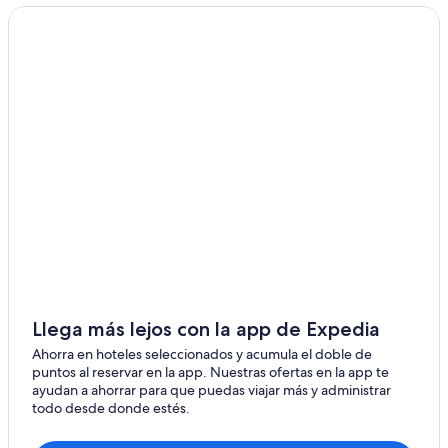
Alquiler de autos cerca de Home Gardens
Alquiler de autos cerca de The Flats
Alquiler de autos en Del Sur
Alquiler de autos cerca de ONE Gallery
Alquiler de autos cerca de La Colonia
Alquiler de autos en Alhambra
Autos de alquiler en el aeropuerto de Los Ángeles Intl.
Alquiler de autos en Reseda
Alquiler de autos en San Fernando
Autos de alquiler en el aeropuerto de Aeropuerto
Internacional LA/Ontario
Llega más lejos con la app de Expedia
Ahorra en hoteles seleccionados y acumula el doble de
puntos al reservar en la app. Nuestras ofertas en la app te
ayudan a ahorrar para que puedas viajar más y administrar
todo desde donde estés.