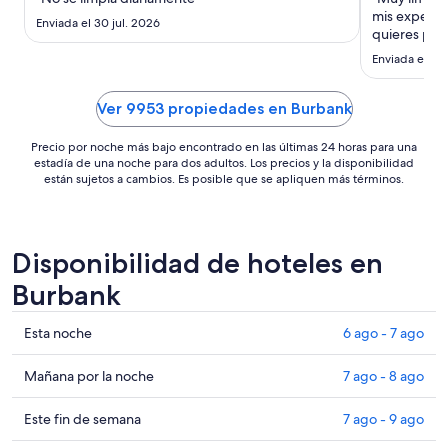
noche
mis expectat
es
Enviada el 30 jul. 2026
quieres para
de
retirado co
Enviada el 6 
US$ 162
uber si sale
parking en 
Me volvería 
Ver 9953 propiedades en Burbank
Precio por noche más bajo encontrado en las últimas 24 horas para una
estadía de una noche para dos adultos. Los precios y la disponibilidad
están sujetos a cambios. Es posible que se apliquen más términos.
Disponibilidad de hoteles en
Burbank
Ver
Esta noche
6 ago - 7 ago
precios
de
Ver
Mañana por la noche
7 ago - 8 ago
propiedades
precios
en
de
Ver
Este fin de semana
7 ago - 9 ago
Burbank
propiedades
precios