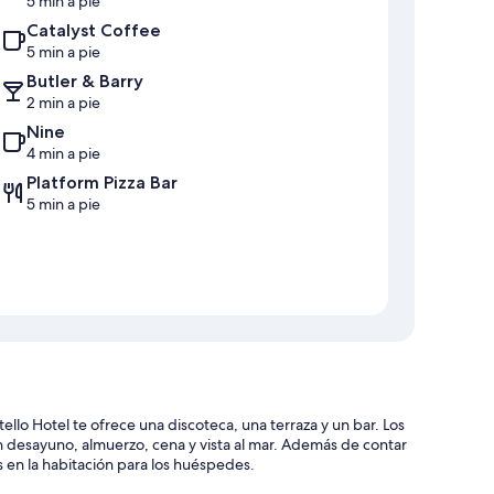
5 min a pie
Catalyst Coffee
5 min a pie
Butler & Barry
2 min a pie
Nine
4 min a pie
Platform Pizza Bar
5 min a pie
ello Hotel te ofrece una discoteca, una terraza y un bar. Los
n desayuno, almuerzo, cena y vista al mar. Además de contar
s en la habitación para los huéspedes.