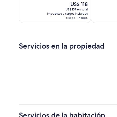
El
US$ 118
229
Muy
precio
opiniones
bueno,
US$ 157 en total
actual
impuestos y cargos incluidos
248
es
6 sept. - 7 sept.
opiniones
de
US$ 118
Servicios en la propiedad
Servicios de la habitación