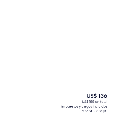
la propiedad
2 restaurantes; se sirve desayuno, al
El
US$ 136
precio
US$ 155 en total
actual
impuestos y cargos incluidos
Una playa cerca
es
2 sept. - 3 sept.
de
US$ 136