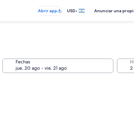
•
Abrir app
USD
Anunciar una prop
Fechas
H