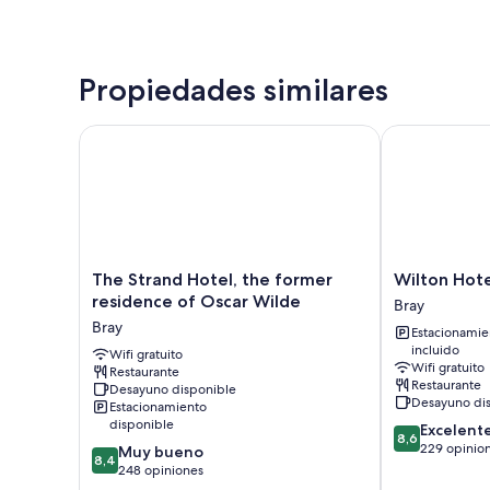
Propiedades similares
The Strand Hotel, the former residence of Oscar Wi
Wilton Hotel 
The
Wilton
The Strand Hotel, the former
Wilton Hote
Strand
Hotel
residence of Oscar Wilde
Bray
Hotel,
Bray
Bray
Estacionamie
the
Bray
incluido
former
Wifi gratuito
Wifi gratuito
Restaurante
residence
Restaurante
Desayuno disponible
of
Desayuno di
Estacionamiento
Oscar
disponible
8.6
Excelent
Wilde
8,6
de
229 opinio
8.4
Muy bueno
Bray
8,4
10,
de
248 opiniones
Excelente,
10,