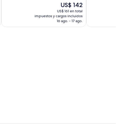
El
US$ 142
722
opiniones
precio
opiniones
US$ 161 en total
actual
impuestos y cargos incluidos
impuestos 
es
16 ago. - 17 ago.
de
US$ 142