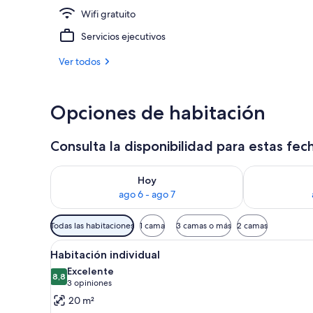
Wifi gratuito
Caminatas
Servicios ejecutivos
Ver todos
Opciones de habitación
Consulta la disponibilidad para estas fec
Consulta la disponibilidad para hoy ago 6 - ago 7
Consulta la d
Hoy
ago 6 - ago 7
Filtros
Todas las habitaciones
1 cama
3 camas o más
2 camas
disponibles
Ver
Un dormitorio con una cama gr
para
4
Habitación individual
todas
las
Excelente
las
8,8
habitaciones
8,8 de 10
(3
3 opiniones
fotos
opiniones)
20 m²
de