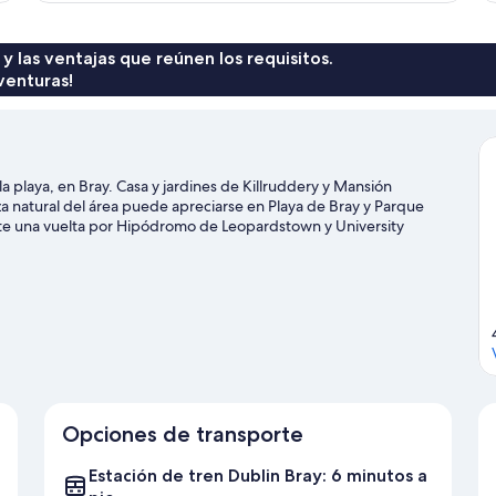
in
(4
Pax)
 y las ventajas que reúnen los requisitos.
venturas!
la playa, en Bray. Casa y jardines de Killruddery y Mansión
a natural del área puede apreciarse en Playa de Bray y Parque
e una vuelta por Hipódromo de Leopardstown y University
mo kayak y ski acuático, o disfrutar del aire libre mientras haces
tar nuestra guía de viaje de Bray
Opciones de transporte
Estación de tren Dublin Bray: 6 minutos a