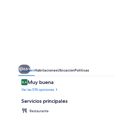
66+
Resumen
Habitaciones
Ubicación
Políticas
Opiniones
Muy buena
8,4
8,4 de 10
Ver las 576 opiniones
Servicios principales
Restaurante