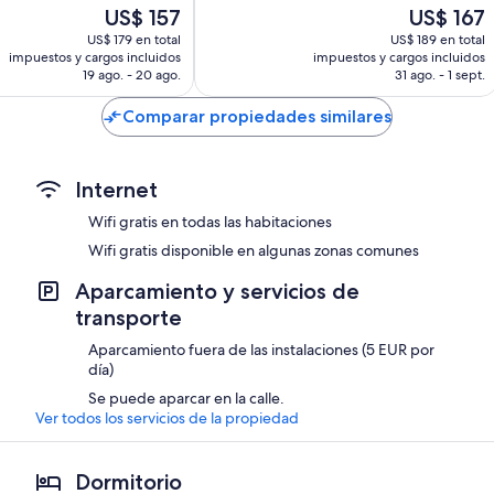
El
El
US$ 157
US$ 167
8.148
precio
precio
opiniones
US$ 179 en total
US$ 189 en total
actual
actual
impuestos y cargos incluidos
impuestos y cargos incluidos
es
es
19 ago. - 20 ago.
31 ago. - 1 sept.
de
de
US$ 157
US$ 167
Comparar propiedades similares
Internet
Wifi gratis en todas las habitaciones
Wifi gratis disponible en algunas zonas comunes
Aparcamiento y servicios de
transporte
Aparcamiento fuera de las instalaciones (5 EUR por
día)
Se puede aparcar en la calle.
Ver todos los servicios de la propiedad
Dormitorio