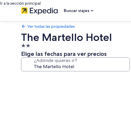
Ir a la sección principal
Buscar viajes
Ver todas las propiedades
The Martello Hotel
Propiedad
de
Elige las fechas para ver precios
2.0
¿Adónde quieres ir?
estrellas
Galería
de
fotos
de
The
Martello
Hotel