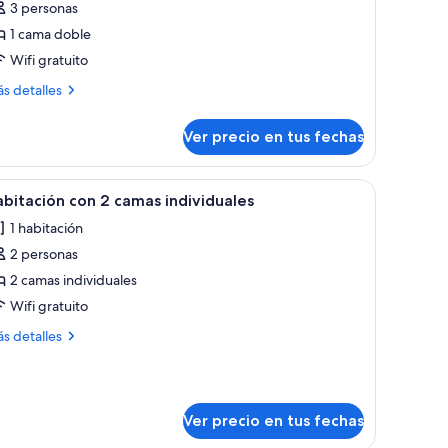
3 personas
epartamento
1 cama doble
stándar
Wifi gratuito
2
ax)
ás
s detalles
talles
bre
Ver precio en tus fechas
partamento
tándar
chenette, un sofá gris con cojines coloridos y una obra de arte abstracta en
er
Habitación de hotel con dos camas, una mesit
4
x)
bitación con 2 camas individuales
odas
1 habitación
s
2 personas
otos
e
2 camas individuales
abitación
Wifi gratuito
on
ás
s detalles
talles
amas
bre
bitación
ndividuales
n
Ver precio en tus fechas
mas