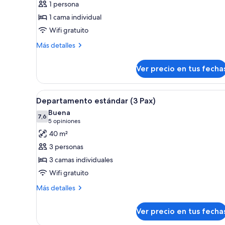
1 persona
Habitación
1 cama individual
individual
Wifi gratuito
Más
Más detalles
detalles
sobre
Ver precio en tus fecha
Habitación
individual
Ver
Una habitación con dos camas in
6
Departamento estándar (3 Pax)
todas
Buena
las
7,6
7,6 de 10
(5
5 opiniones
fotos
opiniones)
40 m²
de
3 personas
Departamento
3 camas individuales
estándar
Wifi gratuito
(3
Pax)
Más
Más detalles
detalles
sobre
Ver precio en tus fecha
Departamento
estándar