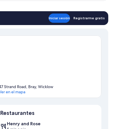
dividuales
Iniciar sesión
Registrarme gratis
47 Strand Road, Bray, Wicklow
Ver en el mapa
Mapa
Restaurantes
Henry and Rose