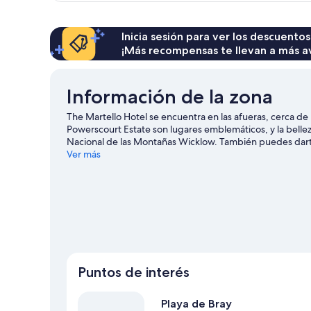
(3
Pax)
Inicia sesión para ver los descuentos
¡Más recompensas te llevan a más a
Información de la zona
The Martello Hotel se encuentra en las afueras, cerca de 
Powerscourt Estate son lugares emblemáticos, y la bellez
Nacional de las Montañas Wicklow. También puedes dart
College Dublin. En la zona puedes practicar actividades co
Ver más
paseos a caballo y caminatas o ciclismo en senderos.
Visi
Puntos de interés
Playa de Bray