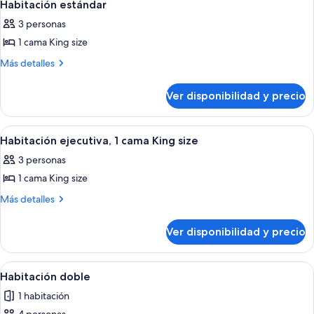
6
Habitación estándar
habitaciones
todas
3 personas
las
1 cama King size
fotos
de
Más
Más detalles
detalles
Habitación
sobre
estándar
Ver disponibilidad y precio
Habitación
estándar
Ver
Habitación de hotel con una cama grande,
7
Habitación ejecutiva, 1 cama King size
todas
3 personas
las
1 cama King size
fotos
de
Más
Más detalles
detalles
Habitación
sobre
ejecutiva,
Ver disponibilidad y precio
Habitación
1
ejecutiva,
cama
1
Ver
Una habitación de hotel con dos camas,
6
cama
King
Habitación doble
todas
King
size
1 habitación
size
las