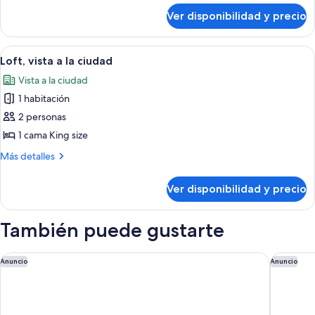
sobre
2
Ver disponibilidad y precio
Habitación
camas
estándar,
2
Queen
Ver
Sábanas italianas Frette, ropa de cama
1
camas
Loft, vista a la ciudad
size,
todas
Queen
con
Vista a la ciudad
size,
las
acceso
con
1 habitación
fotos
acceso
para
de
2 personas
para
personas
Loft,
personas
1 cama King size
discapacitadas
discapacitadas
vista
Más
Más detalles
a
detalles
la
sobre
Ver disponibilidad y precio
Loft,
ciudad
vista
a
También puede gustarte
la
ciudad
Hampton Inn Boston Natick
Courtya
Anuncio
Anuncio