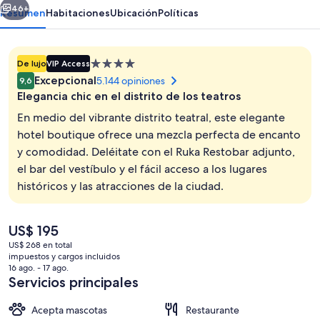
46+
Resumen
Habitaciones
Ubicación
Políticas
Propiedad
De lujo
VIP Access
de
Excepcional
5.144 opiniones
9,6
4.0
Elegancia chic en el distrito de los teatros
estrellas
En medio del vibrante distrito teatral, este elegante
hotel boutique ofrece una mezcla perfecta de encanto
y comodidad. Deléitate con el Ruka Restobar adjunto,
Restaurante
el bar del vestíbulo y el fácil acceso a los lugares
históricos y las atracciones de la ciudad.
El
US$ 195
precio
US$ 268 en total
actual
impuestos y cargos incluidos
es
16 ago. - 17 ago.
de
Servicios principales
US$ 195
Acepta mascotas
Restaurante