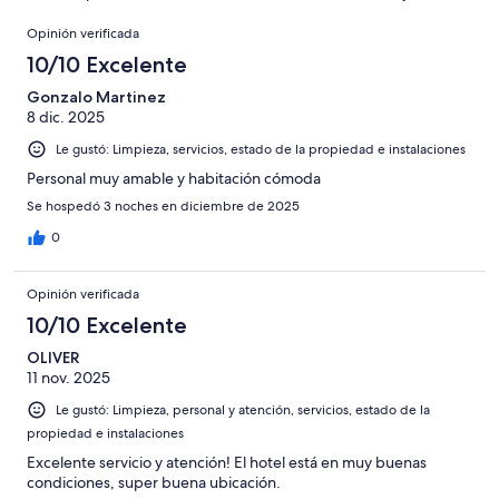
de
opiniones
Opiniones
5144
Opinión verificada
opiniones
10/10 Excelente
Gonzalo Martinez
8 dic. 2025
Le gustó: Limpieza, servicios, estado de la propiedad e instalaciones
Personal muy amable y habitación cómoda
Se hospedó 3 noches en diciembre de 2025
0
Opinión verificada
10/10 Excelente
OLIVER
11 nov. 2025
Le gustó: Limpieza, personal y atención, servicios, estado de la
propiedad e instalaciones
Excelente servicio y atención! El hotel está en muy buenas
condiciones, super buena ubicación.