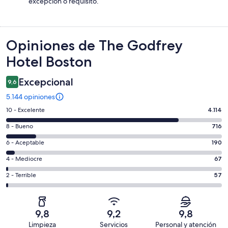
excepción o requisito.
Opiniones
Opiniones de The Godfrey
Hotel Boston
Excepcional
9,6
5.144 opiniones
Evaluación:
10 - Excelente
4.114
10
Evaluación:
8 - Bueno
716
-
8
Excelente.
Evaluación:
6 - Aceptable
190
-
4114
6
Bueno.
Evaluación:
4 - Mediocre
67
de
-
716
4
5144
Aceptable.
Evaluación:
2 - Terrible
57
de
-
opiniones
190
2
5144
Mediocre.
de
-
opiniones
67
5144
Terrible.
de
9,8
9,2
9,8
opiniones
57
5144
Limpieza
Servicios
Personal y atención