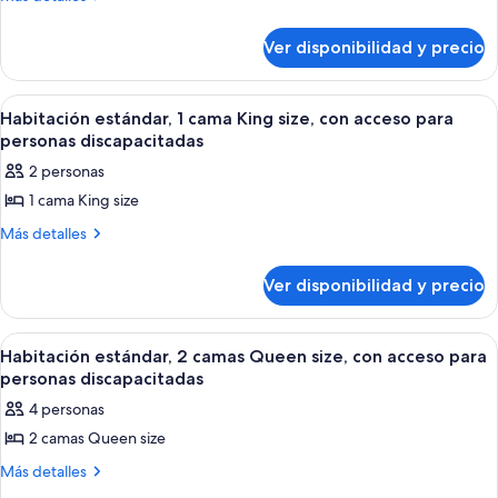
detalles
Estudio
sobre
Ver disponibilidad y precio
Estudio
Ver
Habitación de hotel con una cama grande,
7
Habitación estándar, 1 cama King size, con acceso para
todas
personas discapacitadas
las
2 personas
fotos
1 cama King size
de
Habitación
Más
Más detalles
detalles
estándar,
sobre
1
Ver disponibilidad y precio
Habitación
cama
estándar,
1
King
Ver
Una habitación de hotel con dos camas,
7
cama
Habitación estándar, 2 camas Queen size, con acceso para
size,
todas
King
personas discapacitadas
con
size,
las
4 personas
acceso
con
fotos
acceso
para
2 camas Queen size
de
para
personas
Habitación
Más
Más detalles
personas
discapacitadas
detalles
discapacitadas
estándar,