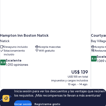
Hampton Inn Boston Natick
Courtya
Natick
Bay Villag
Desayuno incluido
Acepta mascotas
Acepta 
Estacionamiento
Wifi gratuito
Restaura
incluido
8.6
Excel
8,6
8.8
Excelente
de
1.069 
8,8
de
1.010 opiniones
10,
10,
Excelente
El
US$ 139
Excelente,
1.069
precio
US$ 155 en total
1.010
opiniones
actual
impuestos y cargos incluidos
opiniones
es
13 ago. - 14 ago.
de
Inicia sesión para ver los descuentos y las ventajas que reúnen
US$ 139
los requisitos. ¡Más recompensas te llevan a más aventuras!
Iniciar sesión
Registrarme gratis