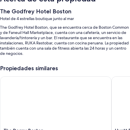
The Godfrey Hotel Boston
Hotel de 4 estrellas boutique junto al mar
The Godfrey Hotel Boston, que se encuentra cerca de Boston Common
y de Faneuil Hall Marketplace, cuenta con una cafetería, un servicio de
lavandería/tintorería y un bar. El restaurante que se encuentra en las
instalaciones, RUKA Restobar, cuenta con cocina peruana. La propiedad
también cuenta con una sala de fitness abierta las 24 horas y un centro
de negocios.
También se incluyen los siguientes beneficios:
Propiedades similares
Desayuno continental con cargo, alquiler de bicicletas y valet
parking con cargo
The Dagny Boston
Hyatt Re
Check-out exprés, check-in exprés y recepción disponible las 24
horas
Servicio de portero, servicios de concierge y áreas para no
fumadores
Los huéspedes destacan las opciones para comer, el práctico
estacionamiento y la ubicación céntrica
Características de las habitaciones
The
Hyatt