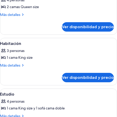
4 personas
fotos
de
2 camas Queen size
Habitación
Más
Más detalles
doble
detalles
sobre
Ver disponibilidad y precio
Habitación
doble
Ver
Habitación de hotel con una cama grand
7
Habitación
todas
3 personas
las
1 cama King size
fotos
de
Más
Más detalles
detalles
Habitación
sobre
Ver disponibilidad y precio
Habitación
Ver
Habitación de hotel con una cama gran
7
Estudio
todas
4 personas
las
1 cama King size y 1 sofá cama doble
fotos
de
Más
Más detalles