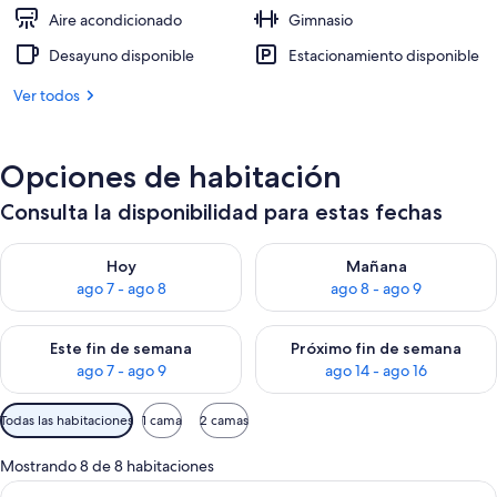
Aire acondicionado
Gimnasio
Desayuno disponible
Estacionamiento disponible
Ver todos
Opciones de habitación
Consulta la disponibilidad para estas fechas
Consulta la disponibilidad para hoy ago 7 - ago 8
Consulta la disponibilidad pa
Hoy
Mañana
ago 7 - ago 8
ago 8 - ago 9
Consulta la disponibilidad para este fin de semana ago 7 - ag
Consulta la disponibilidad par
Este fin de semana
Próximo fin de semana
ago 7 - ago 9
ago 14 - ago 16
Filtros
Todas las habitaciones
1 cama
2 camas
disponibles
para
Mostrando 8 de 8 habitaciones
las
Ver
Habitación de hotel con una cama grand