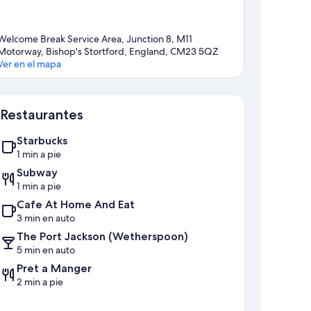
Welcome Break Service Area, Junction 8, M11
Motorway, Bishop's Stortford, England, CM23 5QZ
Ver en el mapa
Mapa
Restaurantes
Starbucks
1 min a pie
Subway
1 min a pie
Cafe At Home And Eat
3 min en auto
The Port Jackson (Wetherspoon)
5 min en auto
Pret a Manger
2 min a pie