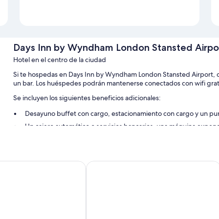
Days Inn by Wyndham London Stansted Airpo
Hotel en el centro de la ciudad
Si te hospedas en Days Inn by Wyndham London Stansted Airport, cont
un bar. Los huéspedes podrán mantenerse conectados con wifi gratis
Se incluyen los siguientes beneficios adicionales:
Desayuno buffet con cargo, estacionamiento con cargo y un punt
Un cajero automático o servicios bancarios, una máquina expend
Personal multilingüe, áreas para no fumadores y una caja de seg
Los huéspedes dejan muy buenas opiniones sobre la atención d
 London Stansted
Novotel London Stansted Airport
Características de las habitaciones
Las 58 habitaciones ofrecen servicios como wifi gratis. Los huéspede
propiedad.
También se incluyen los siguientes servicios adicionales: