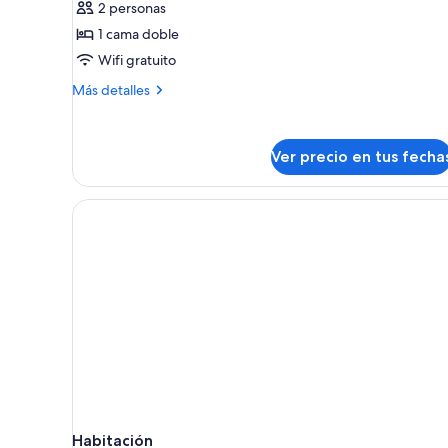
2 personas
Habitación,
1 cama doble
1
Wifi gratuito
cama
doble,
Más
Más detalles
detalles
para
sobre
no
Habitación,
fumadores
Ver precio en tus fecha
1
cama
doble,
para
no
fumadores
Habitación