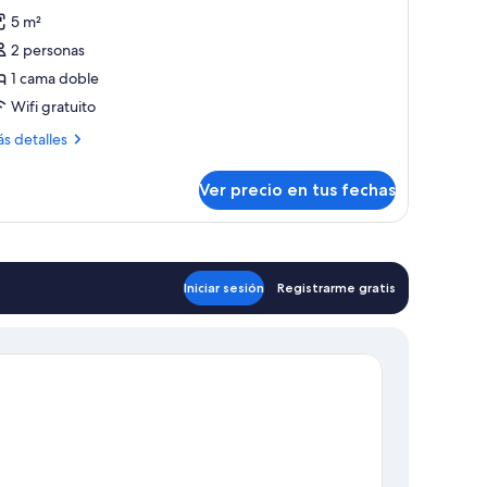
5 m²
2 personas
1 cama doble
Wifi gratuito
ás
s detalles
talles
bre
Ver precio en tus fechas
OUBLE
ECUTIVE
Iniciar sesión
Registrarme gratis