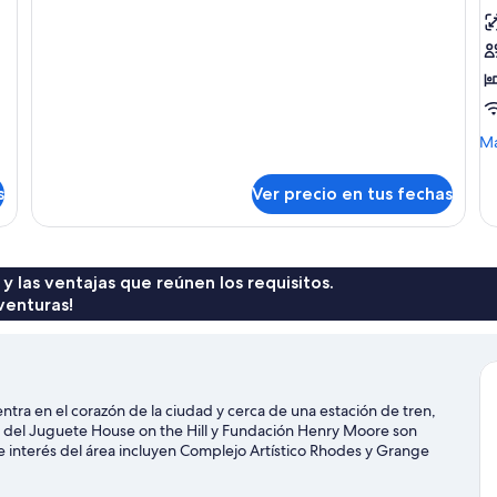
Non-
Smoking
M
Má
de
so
s
Ver precio en tus fechas
D
EX
 y las ventajas que reúnen los requisitos.
venturas!
ra en el corazón de la ciudad y cerca de una estación de tren,
 del Juguete House on the Hill y Fundación Henry Moore son
e interés del área incluyen Complejo Artístico Rhodes y Grange
 Mountfitchet Romeera Leisure Centre y Whoosh Explore.
ctividades como golf.
Visitar nuestra guía de viaje de Bishop's