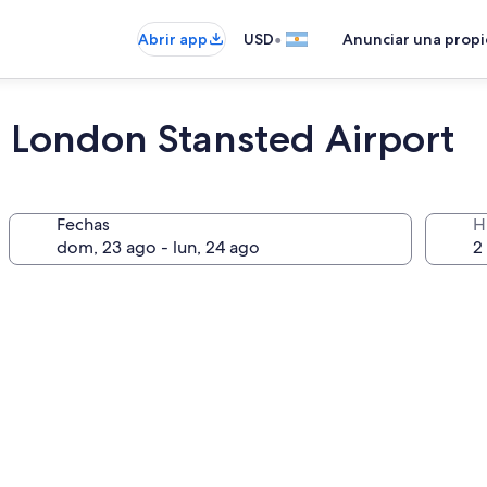
•
Abrir app
USD
Anunciar una prop
London Stansted Airport
Fechas
H