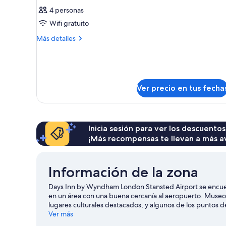
4 personas
Wifi gratuito
Más
Más detalles
detalles
sobre
Habitación
Ver precio en tus fecha
Inicia sesión para ver los descuentos
¡Más recompensas te llevan a más a
Información de la zona
Days Inn by Wyndham London Stansted Airport se encuent
en un área con una buena cercanía al aeropuerto. Museo
lugares culturales destacados, y algunos de los puntos d
Paddocks Leisure Centre. También vale la pena conocer
Ver más
Encontrarás muchas opciones para conocer la zona con a