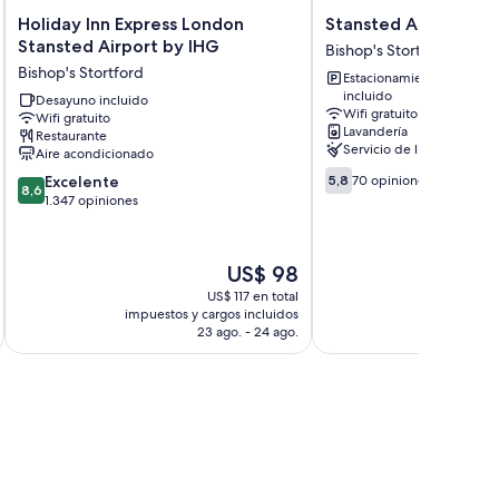
Holiday
Stansted
Holiday Inn Express London
Stansted Airport Lo
Inn
Airport
Stansted Airport by IHG
Bishop's Stortford
Express
Lodge
Bishop's Stortford
Estacionamiento
London
Bishop's
incluido
Stansted
Desayuno incluido
Stortford
Wifi gratuito
Wifi gratuito
Airport
Lavandería
Restaurante
by
Servicio de limpieza
Aire acondicionado
IHG
5.8
8.6
Bishop's
Excelente
5,8
70 opiniones
8,6
de
de
Stortford
1.347 opiniones
10,
10,
70
Excelente,
opiniones
1.347
El
US$ 98
opiniones
precio
US$ 117 en total
actual
impuestos y cargos incluidos
impuestos 
es
23 ago. - 24 ago.
de
US$ 98