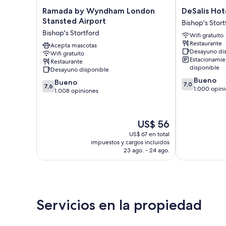
Ramada
DeSalis
Ramada by Wyndham London
DeSalis Hot
by
Hotel
Stansted Airport
Bishop's Stort
Wyndham
London
Bishop's Stortford
Wifi gratuito
London
Stansted
Restaurante
Stansted
Acepta mascotas
Bishop's
Desayuno di
Wifi gratuito
Airport
Stortford
Estacionamie
Restaurante
Bishop's
disponible
Desayuno disponible
Stortford
7.0
Bueno
7.6
Bueno
7,0
7,6
de
1.000 opin
de
1.008 opiniones
10,
10,
Bueno,
Bueno,
1.000
1.008
El
US$ 56
opiniones
opiniones
precio
US$ 67 en total
actual
impuestos y cargos incluidos
es
23 ago. - 24 ago.
de
US$ 56
Servicios en la propiedad