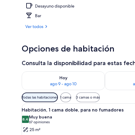
Desayuno disponible
Lobby
Bar
Ver todos
Opciones de habitación
Consulta la disponibilidad para estas fec
Consulta la disponibilidad para hoy ago 9 - ago 10
Consulta la d
Hoy
ago 9 - ago 10
a
Filtros
Todas las habitaciones
1 cama
3 camas o más
disponibles
Ver
Una habitación de hotel con un
para
3
Habitación, 1 cama doble, para no fumadores
todas
las
Muy buena
las
8,4
habitaciones
8,4 de 10
(67
67 opiniones
fotos
opiniones)
25 m²
de