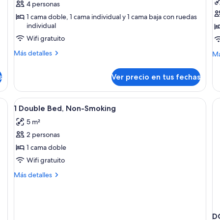
4 personas
Habitación
H
1 cama doble, 1 cama individual y 1 cama baja con ruedas
familiar
1
individual
(1
c
Wifi gratuito
Full,
d
Más
Más detalles
M
1
c
Má
detalles
de
Twin
a
sobre
so
s
&
Ver precio en tus fechas
p
Habitación
Ha
1
familiar
p
1
(1
ca
Pullout
d
Ver
Escritorio, tabla de planchar con plan
Full,
1
do
1 Double Bed, Non-Smoking
Beds)
todas
1
co
5 m²
Twin
las
ac
&
pa
2 personas
fotos
1
pe
de
1 cama doble
Pullout
di
1
Beds)
Wifi gratuito
Double
Más
Más detalles
Bed,
detalles
Non-
sobre
1
Smoking
Double
D
Bed,