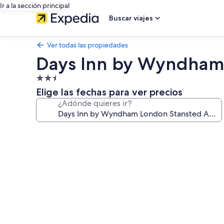
Ir a la sección principal
Buscar viajes
Ver todas las propiedades
Days Inn by Wyndham 
Propiedad
de
Elige las fechas para ver precios
2.5
¿Adónde quieres ir?
estrellas
Galería
de
fotos
de
Days
Inn
by