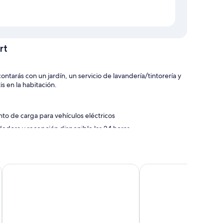
rt
arás con un jardín, un servicio de lavandería/tintorería y
 en la habitación.
o de carga para vehículos eléctricos
edora y recepción disponible las 24 horas
uridad en la recepción
el personal
Holiday Inn Express London Stansted Airport by IHG
Stansted Airport Lodg
s destacan la limpieza de las habitaciones en esta