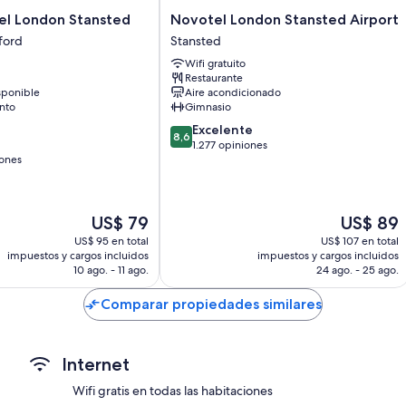
Reciclaje y bombillas LED
Novotel
el London Stansted
Novotel London Stansted Airport
Artículos de tocador ecológicos y secadores de pelo
London
ford
Stansted
Stansted
Cunas gratuitas, teteras/pavas eléctricas y ventiladores
Wifi gratuito
Airport
Restaurante
Stansted
sponible
Aire acondicionado
nto
Gimnasio
8.6
Excelente
8,6
de
1.277 opiniones
iones
10,
Excelente,
1.277
opiniones
El
El
US$ 79
US$ 89
precio
precio
US$ 95 en total
US$ 107 en total
actual
actual
impuestos y cargos incluidos
impuestos y cargos incluidos
es
es
10 ago. - 11 ago.
24 ago. - 25 ago.
de
de
US$ 79
US$ 89
Comparar propiedades similares
Internet
Wifi gratis en todas las habitaciones