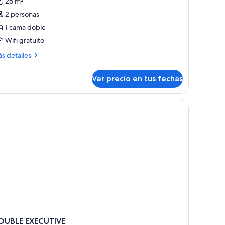
26 m²
abitación,
2 personas
1 cama doble
ama
Wifi gratuito
oble,
ás
on
s detalles
talles
cceso
bre
ara
Ver precio en tus fechas
bitación,
ersonas
ma
iscapacitadas
cha y cunas gratuitas
ble,
n
ceso
ra
rsonas
scapacitadas
OUBLE EXECUTIVE