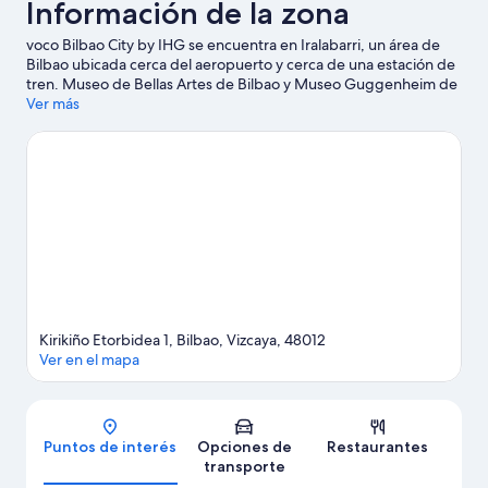
Información de la zona
voco Bilbao City by IHG se encuentra en Iralabarri, un área de
Bilbao ubicada cerca del aeropuerto y cerca de una estación de
tren. Museo de Bellas Artes de Bilbao y Museo Guggenheim de
Bilbao son lugares culturales destacados, y algunos de los
Ver más
puntos de interés más importantes del área incluyen Plaza
Zabálburu y Plaza Moyúa. ¿Quieres asistir a un evento o partido
mientras estás aquí? Échale un vistazo al calendario de
actividades de Estadio de San Mamés.
Visitar nuestra guía de
viaje de Bilbao
Kirikiño Etorbidea 1, Bilbao, Vizcaya, 48012
Ver en el mapa
Mapa
Puntos de interés
Opciones de
Restaurantes
transporte