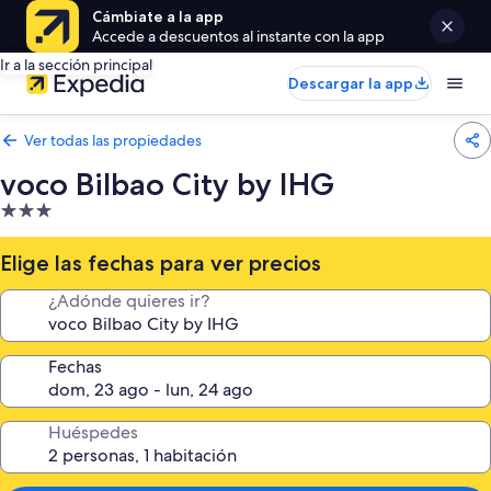
Cámbiate a la app
Accede a descuentos al instante con la app
Ir a la sección principal
Descargar la app
Ver todas las propiedades
voco Bilbao City by IHG
Propiedad
de
3.0
Elige las fechas para ver precios
estrellas
¿Adónde quieres ir?
Fechas
Huéspedes