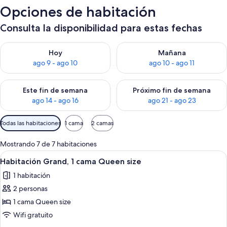
Opciones de habitación
Consulta la disponibilidad para estas fechas
Consulta la disponibilidad para hoy ago 9 - ago 10
Consulta la disponibilidad par
Hoy
Mañana
ago 9 - ago 10
ago 10 - ago 11
Consulta la disponibilidad para este fin de semana ago 14 - ag
Consulta la disponibilidad pa
Este fin de semana
Próximo fin de semana
ago 14 - ago 16
ago 21 - ago 23
Filtros
Todas las habitaciones
1 cama
2 camas
disponibles
para
Mostrando 7 de 7 habitaciones
las
Ver
Una habitación de hotel con cama, cort
8
Habitación Grand, 1 cama Queen size
habitaciones
todas
1 habitación
las
2 personas
fotos
de
1 cama Queen size
Habitación
Wifi gratuito
Grand,