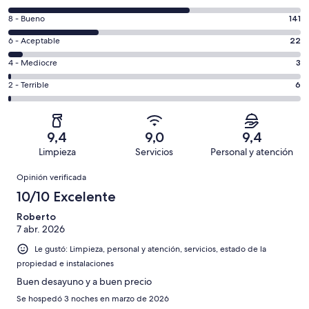
10
Evaluación:
8 - Bueno
141
-
8
Excelente.
Evaluación:
6 - Aceptable
22
-
285
6
Bueno.
Evaluación:
4 - Mediocre
3
de
-
141
4
457
Aceptable.
Evaluación:
2 - Terrible
6
de
-
opiniones
22
2
457
Mediocre.
de
-
opiniones
3
457
Terrible.
de
9,4
9,0
9,4
opiniones
6
457
Limpieza
Servicios
Personal y atención
de
opiniones
Opiniones
457
Opinión verificada
opiniones
10/10 Excelente
Roberto
7 abr. 2026
Le gustó: Limpieza, personal y atención, servicios, estado de la
propiedad e instalaciones
Buen desayuno y a buen precio
Se hospedó 3 noches en marzo de 2026