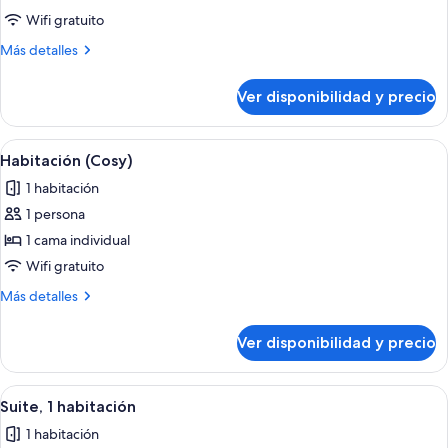
Habitación
Wifi gratuito
estándar,
Más
Más detalles
2
detalles
camas
sobre
Ver disponibilidad y precio
Habitación
individuales
estándar,
2
Ver
Una cama bien hecha con dos almohada
5
camas
Habitación (Cosy)
todas
individuales
1 habitación
las
1 persona
fotos
de
1 cama individual
Habitación
Wifi gratuito
(Cosy)
Más
Más detalles
detalles
sobre
Ver disponibilidad y precio
Habitación
(Cosy)
Ver
Una habitación de hotel moderna con ca
4
Suite, 1 habitación
todas
1 habitación
las