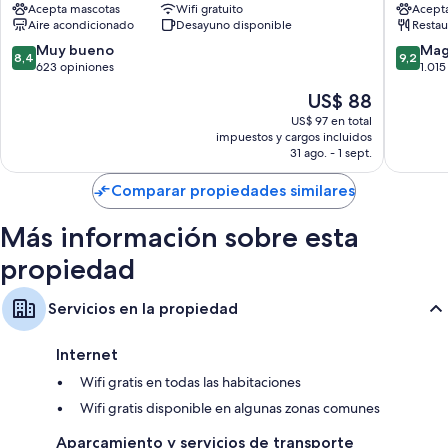
Acepta mascotas
Wifi gratuito
Acept
City
Barras de agarre cerca de inodoros y asientos de inodoro elevados
Aire acondicionado
Desayuno disponible
Restau
Basurtu
Calefacción, servicio de limpieza diario y escritorios
8.4
9.2
Muy bueno
Mag
8,4
9,2
de
de
623 opiniones
1.015
10,
10,
El
US$ 88
Muy
Magnífi
precio
bueno,
1.015
US$ 97 en total
actual
impuestos y cargos incluidos
623
opinion
es
31 ago. - 1 sept.
opiniones
de
US$ 88
Comparar propiedades similares
Más información sobre esta
propiedad
Servicios en la propiedad
Internet
Wifi gratis en todas las habitaciones
Wifi gratis disponible en algunas zonas comunes
Aparcamiento y servicios de transporte