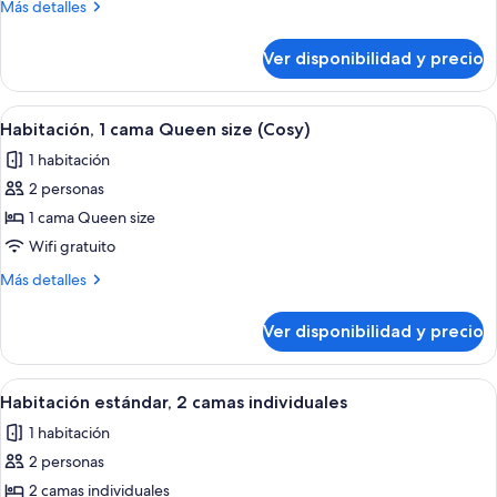
Más
Más detalles
1
detalles
cama
sobre
Ver disponibilidad y precio
Habitación
Queen
Grand,
size
1
Ver
Una habitación de hotel con cama, cort
6
cama
Habitación, 1 cama Queen size (Cosy)
todas
Queen
1 habitación
size
las
2 personas
fotos
de
1 cama Queen size
Habitación,
Wifi gratuito
1
Más
Más detalles
cama
detalles
Queen
sobre
Ver disponibilidad y precio
Habitación,
size
1
(Cosy)
cama
Ver
Una habitación de hotel moderna con 
7
Queen
Habitación estándar, 2 camas individuales
todas
size
1 habitación
(Cosy)
las
2 personas
fotos
de
2 camas individuales