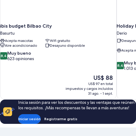
ibis budget Bilbao City
Holiday 
Basurtu
Derio
Acepta mascotas
Wifi gratuito
Desayuno
Aire acondicionado
Desayuno disponible
Acepta 
8.4
Muy bueno
8,4
de
623 opiniones
8.4
Muy 
10,
8,4
de
1.013 
Muy
10,
bueno,
El
US$ 88
Muy
623
precio
US$ 97 en total
bueno,
opiniones
actual
impuestos y cargos incluidos
1.013
es
31 ago. - 1 sept.
opiniones
de
Inicia sesión para ver los descuentos y las ventajas que reúnen
US$ 88
los requisitos. ¡Más recompensas te llevan a más aventuras!
Iniciar sesión
Registrarme gratis