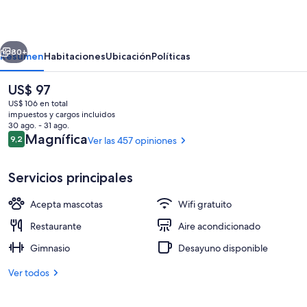
City
by
erior
Siguiente
IHG
80+
Resumen
Habitaciones
Ubicación
Políticas
El
US$ 97
precio
US$ 106 en total
actual
impuestos y cargos incluidos
es
30 ago. - 31 ago.
de
Opiniones
Magnífica
9,2
Ver las 457 opiniones
9,2 de 10
US$ 97
Servicios principales
Exterior
Acepta mascotas
Wifi gratuito
Restaurante
Aire acondicionado
Gimnasio
Desayuno disponible
Ver todos