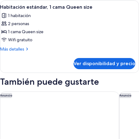
cama
Ver
Una habitación de hotel moderna con
8
personas
doble,
Habitación estándar, 1 cama Queen size
todas
con
discapacitadas
1 habitación
acceso
las
(Cosy)
para
2 personas
fotos
personas
de
1 cama Queen size
discapacitadas
Habitación
(Cosy)
Wifi gratuito
estándar,
Más
Más detalles
1
detalles
cama
sobre
Ver disponibilidad y precio
Habitación
Queen
estándar,
size
1
También puede gustarte
cama
Queen
size
ibis budget Bilbao City
Holiday 
Anuncio
Anuncio