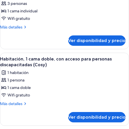
3 personas
fotos
de
1 cama individual
Suite,
Wifi gratuito
1
Más
Más detalles
habitación
detalles
sobre
Ver disponibilidad y precio
Suite,
1
habitación
Ver
Escritorio, cortinas blackout y sistema
3
Habitación, 1 cama doble, con acceso para personas
todas
discapacitadas (Cosy)
las
1 habitación
fotos
1 persona
de
1 cama doble
Habitación,
1
Wifi gratuito
cama
Más
Más detalles
doble,
detalles
sobre
con
Ver disponibilidad y precio
Habitación,
acceso
1
para