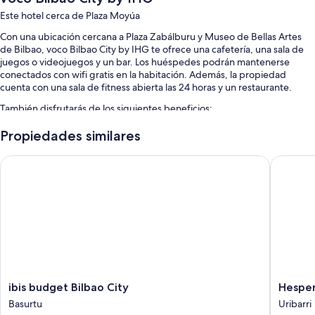
Este hotel cerca de Plaza Moyúa
Con una ubicación cercana a Plaza Zabálburu y Museo de Bellas Artes
de Bilbao, voco Bilbao City by IHG te ofrece una cafetería, una sala de
juegos o videojuegos y un bar. Los huéspedes podrán mantenerse
conectados con wifi gratis en la habitación. Además, la propiedad
cuenta con una sala de fitness abierta las 24 horas y un restaurante.
También disfrutarás de los siguientes beneficios:
Desayuno buffet con cargo, espacios de coworking y áreas para no
Propiedades similares
fumadores
ibis budget Bilbao City
Hesperia
Café o té en las áreas comunes, un ascensor y un salón de eventos
Una caja de seguridad en la recepción, servicios de concierge y
asistencia turística y para la compra de entradas
Los huéspedes dejan excelentes opiniones sobre la atención del
personal
Características de las habitaciones
Las 91 habitaciones ofrecen comodidades como aire acondicionado.
Además, brindan servicios como wifi gratis y habitaciones insonorizadas.
ibis
Hesperi
ibis budget Bilbao City
Hesper
budget
Bilbao
Basurtu
Uribarri
También se incluyen los siguientes servicios adicionales:
Bilbao
Uribarri