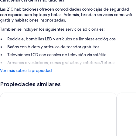
Características de las habitaciones
Las 210 habitaciones ofrecen comodidades como cajas de seguridad
con espacio para laptops y batas. Además, brindan servicios como wifi
gratis y habitaciones insonorizadas.
También se incluyen los siguientes servicios adicionales:
Reciclaje, bombillas LED y artículos de limpieza ecológicos
Baños con bidets y artículos de tocador gratuitos
Televisiones LCD con canales de televisión vía satélite
Armarios o vestidores, cunas gratuitas y cafeteras/teteras
Ver más sobre la propiedad
Propiedades similares
Barceló Bilbao Nervión
Radisson