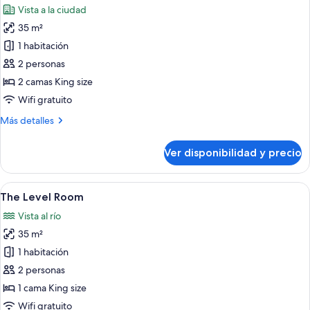
Vista a la ciudad
las
35 m²
fotos
de
1 habitación
Supreme
2 personas
Room
2 camas King size
with
Wifi gratuito
Terrace
Más
Más detalles
The
detalles
Level
sobre
Ver disponibilidad y precio
Supreme
Room
with
Ver
Una habitación de hotel moderna con 
5
Terrace
The Level Room
todas
The
Vista al río
Level
las
35 m²
fotos
de
1 habitación
The
2 personas
Level
1 cama King size
Room
Wifi gratuito