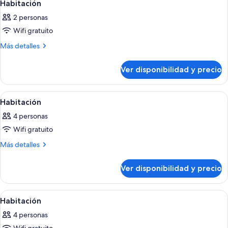
2
Habitación
habitaciones
todas
2 personas
las
Wifi gratuito
fotos
de
Más
Más detalles
detalles
Habitación
sobre
Ver disponibilidad y precio
Habitación
Ver
Habitación de hotel con dos camas, tele
5
Habitación
todas
4 personas
las
Wifi gratuito
fotos
de
Más
Más detalles
detalles
Habitación
sobre
Ver disponibilidad y precio
Habitación
Ver
Habitación de hotel con dos camas, un
4
Habitación
todas
4 personas
las