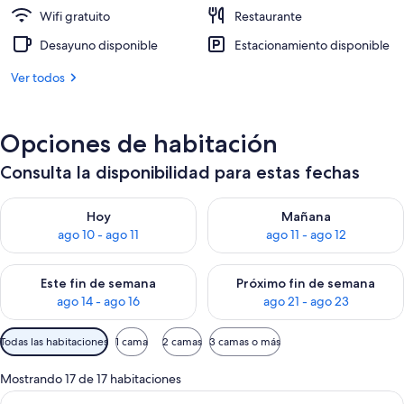
Wifi gratuito
Restaurante
Desayuno disponible
Estacionamiento disponible
Ver todos
Opciones de habitación
Consulta la disponibilidad para estas fechas
Consulta la disponibilidad para hoy ago 10 - ago 11
Consulta la disponibilidad par
Hoy
Mañana
ago 10 - ago 11
ago 11 - ago 12
Consulta la disponibilidad para este fin de semana ago 14 - ag
Consulta la disponibilidad pa
Este fin de semana
Próximo fin de semana
ago 14 - ago 16
ago 21 - ago 23
Filtros
Todas las habitaciones
1 cama
2 camas
3 camas o más
disponibles
para
Mostrando 17 de 17 habitaciones
las
Ver
Habitación de hotel con una cama grand