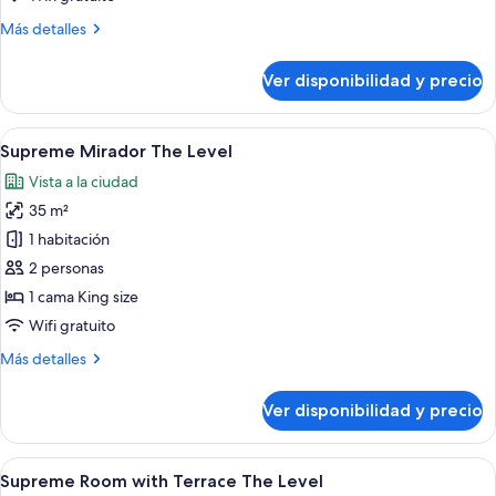
Más
Más detalles
detalles
sobre
Ver disponibilidad y precio
Supreme
The
Level
Ver
Habitación de hotel con una cama grand
6
Supreme Mirador The Level
todas
Vista a la ciudad
las
35 m²
fotos
de
1 habitación
Supreme
2 personas
Mirador
1 cama King size
The
Wifi gratuito
Level
Más
Más detalles
detalles
sobre
Ver disponibilidad y precio
Supreme
Mirador
The
Ver
Habitación de hotel con una cama grand
5
Level
Supreme Room with Terrace The Level
todas