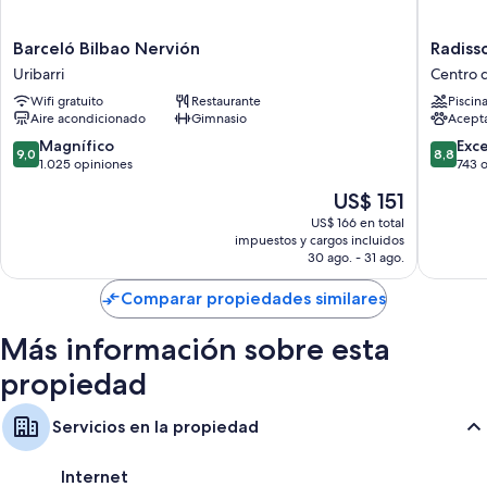
Barceló
Radisso
Barceló Bilbao Nervión
Radiss
Bilbao
Collecti
Uribarri
Centro d
Nervión
Bilbao
Wifi gratuito
Restaurante
Piscin
Uribarri
Centro
Aire acondicionado
Gimnasio
Acept
de
la
9.0
8.8
Magnífico
Exc
9,0
8,8
ciudad
de
de
1.025 opiniones
743 
de
10,
10,
El
US$ 151
Bilbao
Magnífico,
Excelent
precio
1.025
743
US$ 166 en total
actual
impuestos y cargos incluidos
opiniones
opinion
es
30 ago. - 31 ago.
de
US$ 151
Comparar propiedades similares
Más información sobre esta
propiedad
Servicios en la propiedad
Internet