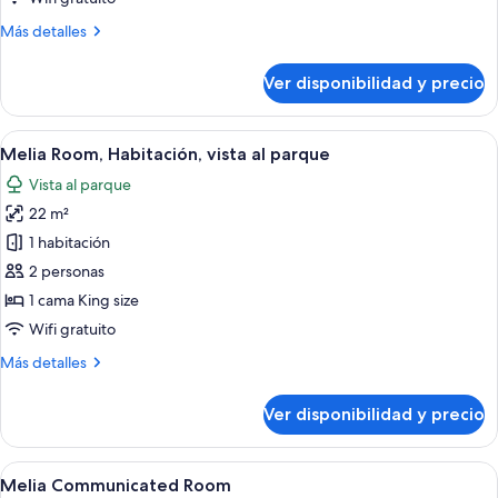
Adults)
Más
Más detalles
detalles
sobre
Ver disponibilidad y precio
Melia
Room
(3
Ver
Una habitación de hotel moderna con un
6
Adults)
Melia Room, Habitación, vista al parque
todas
Vista al parque
las
22 m²
fotos
de
1 habitación
Melia
2 personas
Room,
1 cama King size
Habitación,
Wifi gratuito
vista
Más
Más detalles
al
detalles
parque
sobre
Ver disponibilidad y precio
Melia
Room,
Habitación,
Ver
Una habitación de hotel con dos camas, t
7
vista
Melia Communicated Room