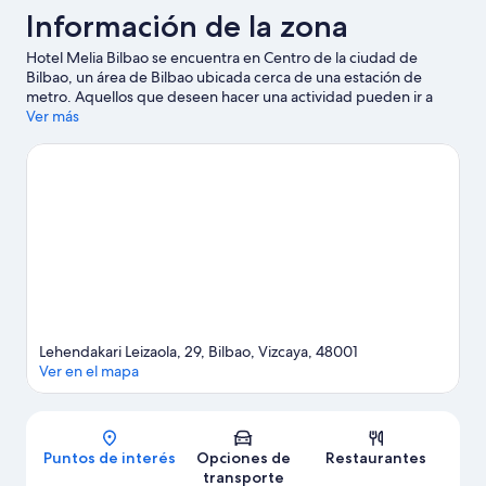
Información de la zona
Hotel Melia Bilbao se encuentra en Centro de la ciudad de
Bilbao, un área de Bilbao ubicada cerca de una estación de
metro. Aquellos que deseen hacer una actividad pueden ir a
Puerto de Bilbao y Funicular de Archanda, mientras que quienes
Ver más
quieran apreciar la belleza natural del área pueden visitar Golfo
de Vizcaya y Parque de Doña Casilda de Iturrizar. ¿Quieres asistir
a un evento o partido mientras estás en la ciudad? Échale un
vistazo a lo que sucede en Estadio de San Mamés o Centro
deportivo Frontón Bizkaia.
Visitar nuestra guía de viaje de Bilbao
Lehendakari Leizaola, 29, Bilbao, Vizcaya, 48001
Ver en el mapa
Mapa
Puntos de interés
Opciones de
Restaurantes
transporte