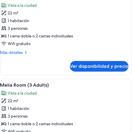
todas
Vista a la ciudad
las
22 m²
fotos
de
1 habitación
Melia
3 personas
Room
1 cama doble o 2 camas individuales
(2
Wifi gratuito
Ad
Más
Más detalles
+
detalles
1
sobre
Ver disponibilidad y precio
Ch)
Melia
Room
(2
Ver
Habitación de hotel con dos camas, una
7
Ad
Melia Room (3 Adults)
todas
+
Vista a la ciudad
1
las
Ch)
22 m²
fotos
de
1 habitación
Melia
3 personas
Room
1 cama doble o 2 camas individuales
(3
Wifi gratuito