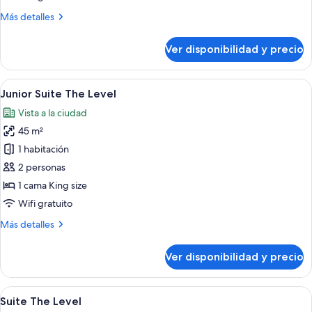
Más
Más detalles
detalles
sobre
Ver disponibilidad y precio
The
Level
Room
Ver
Una habitación de hotel moderna con u
5
Junior Suite The Level
todas
Vista a la ciudad
las
45 m²
fotos
de
1 habitación
Junior
2 personas
Suite
1 cama King size
The
Wifi gratuito
Level
Más
Más detalles
detalles
sobre
Ver disponibilidad y precio
Junior
Suite
The
Ver
Habitación de hotel moderna con una c
7
Level
Suite The Level
todas