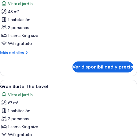
Vista al jardín
las
48 m²
fotos
de
1 habitación
Suite
2 personas
The
1 cama King size
Level
Wifi gratuito
Más
Más detalles
detalles
sobre
Ver disponibilidad y precio
Suite
The
Level
Ver
Habitación de hotel moderna con una 
7
Gran Suite The Level
todas
Vista al jardín
las
67 m²
fotos
de
1 habitación
Gran
2 personas
Suite
1 cama King size
The
Wifi gratuito