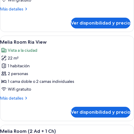
Wifi gratuito
fotos
de
Más
Más detalles
detalles
Habitación
sobre
Ver disponibilidad y precio
Habitación
Ver
Habitación de hotel con una cama grande
7
Melia Room Ria View
todas
Vista a la ciudad
las
22 m²
fotos
de
1 habitación
Melia
2 personas
Room
1 cama doble o 2 camas individuales
Ria
Wifi gratuito
View
Más
Más detalles
detalles
sobre
Ver disponibilidad y precio
Melia
Room
Ria
Ver
Habitación de hotel con dos camas, una
7
View
Melia Room (2 Ad + 1 Ch)