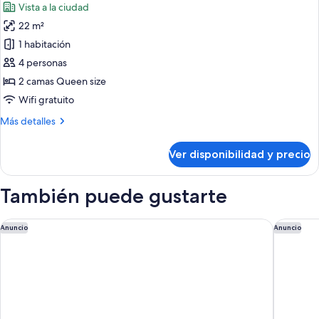
Vista a la ciudad
las
22 m²
fotos
de
1 habitación
Habitación
4 personas
familiar
2 camas Queen size
Wifi gratuito
Más
Más detalles
detalles
sobre
Ver disponibilidad y precio
Habitación
familiar
También puede gustarte
voco Bilbao City by IHG
Holiday 
Anuncio
Anuncio