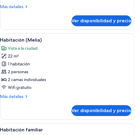
Level
Más
Más detalles
detalles
sobre
Ver disponibilidad y precio
Gran
Suite
The
Ver
Habitación de hotel con dos camas, una
7
Level
Habitación (Melia)
todas
Vista a la ciudad
las
22 m²
fotos
de
1 habitación
Habitación
2 personas
(Melia)
2 camas individuales
Wifi gratuito
Más
Más detalles
detalles
sobre
Ver disponibilidad y precio
Habitación
(Melia)
Ver
Vista desde la habitación
6
Habitación familiar
todas