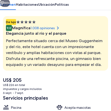
101+
Resumen
Habitaciones
Ubicación
Políticas
Propiedad
De lujo
de
Magnífica
1.008 opiniones
9,0
5.0
Elegancia junto al río y el parque
estrellas
Perfectamente situado cerca del Museo Guggenheim
y del río, este hotel cuenta con un impresionante
vestíbulo y amplias habitaciones con vistas al parque.
Lobby
Disfruta de una refrescante piscina, un gimnasio bien
equipado y un variado desayuno para empezar el día.
El
US$ 205
precio
US$ 226 en total
actual
impuestos y cargos incluidos
es
6 sept. - 7 sept.
de
Servicios principales
US$ 205
Piscina
Acepta mascotas