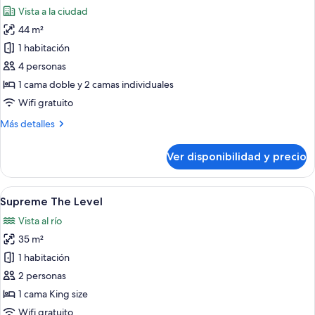
todas
al
Vista a la ciudad
parque
las
44 m²
fotos
de
1 habitación
Melia
4 personas
Communicated
1 cama doble y 2 camas individuales
Room
Wifi gratuito
Más
Más detalles
detalles
sobre
Ver disponibilidad y precio
Melia
Communicated
Room
Ver
Una habitación de hotel moderna con e
4
Supreme The Level
todas
Vista al río
las
35 m²
fotos
de
1 habitación
Supreme
2 personas
The
1 cama King size
Level
Wifi gratuito