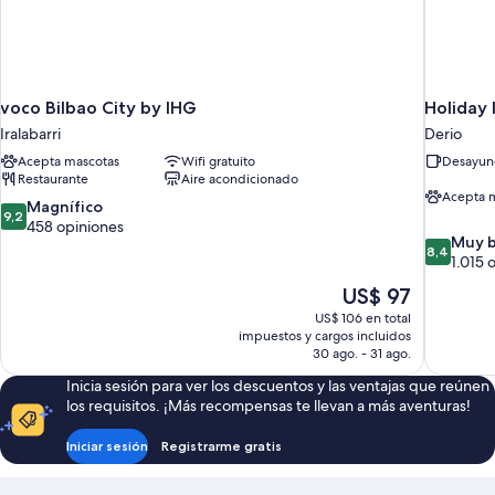
voco Bilbao City by IHG
Holiday 
Iralabarri
Derio
Acepta mascotas
Wifi gratuito
Desayuno
Restaurante
Aire acondicionado
Acepta 
9.2
Magnífico
9,2
de
458 opiniones
8.4
Muy 
10,
8,4
de
1.015 
Magnífico,
10,
458
El
US$ 97
Muy
opiniones
precio
US$ 106 en total
bueno,
actual
impuestos y cargos incluidos
1.015
es
30 ago. - 31 ago.
opiniones
de
Inicia sesión para ver los descuentos y las ventajas que reúnen
US$ 97
los requisitos. ¡Más recompensas te llevan a más aventuras!
Iniciar sesión
Registrarme gratis