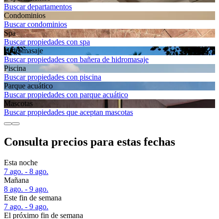
Buscar departamentos
Condominios
Buscar condominios
Spa
Buscar propiedades con spa
Hidromasaje
Buscar propiedades con bañera de hidromasaje
Piscina
Buscar propiedades con piscina
Parque acuático
Buscar propiedades con parque acuático
Mascotas
Buscar propiedades que aceptan mascotas
Consulta precios para estas fechas
Esta noche
7 ago. - 8 ago.
Mañana
8 ago. - 9 ago.
Este fin de semana
7 ago. - 9 ago.
El próximo fin de semana