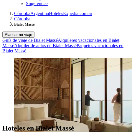
Sugerencias
Córdoba
Argentina
Hoteles
Expedia.com.ar
Córdoba
Bialet Massé
Planear mi viaje
Guía de viaje de Bialet Massé
Alquileres vacacionales en Bialet
Massé
Alquiler de autos en Bialet Massé
Paquetes vacacionales en
Bialet Massé
Hoteles en Bialet Massé