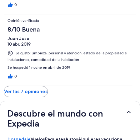
0
Opinión verificada
8/10 Buena
Juan Jose
10 abr. 2019
Le gustó: Limpieza, personal y atención, estado de la propiedad e
instalaciones, comodidad de la habitación
Se hospedó 1 noche en abril de 2019
0
Ver las 7 opiniones
Descubre el mundo con
Expedia
Hospedaje
Vuelos
Paquetes
Autos
Alquileres vacacionales
Activ