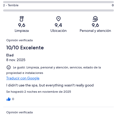
4
4
7
Aceptable.
Evaluación:
2 - Terrible
0
de
-
opiniones
0
2
7
Mediocre.
de
-
opiniones
0
7
Terrible.
de
9,6
9,4
9,6
opiniones
0
7
Limpieza
Ubicación
Personal y atención
de
opiniones
Opiniones
7
Opinión verificada
opiniones
10/10 Excelente
Elad
8 nov. 2025
Le gustó: Limpieza, personal y atención, servicios, estado de la
propiedad e instalaciones
Traducir con Google
I didn't uae the spa, but everything wasn't really good
Se hospedó 2 noches en noviembre de 2025
0
Opinión verificada