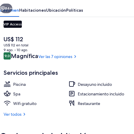
erior
Siguiente
84+
Resumen
Habitaciones
Ubicación
Políticas
VIP Access
El
US$ 112
precio
US$ 112 en total
actual
9 ago. - 10 ago.
es
Opiniones
Magnífica
9,0
Ver las 7 opiniones
9,0 de 10
de
US$ 112
Servicios principales
Una piscina techada, abierta desde las 
Piscina
Desayuno incluido
Spa
Estacionamiento incluido
Wifi gratuito
Restaurante
Ver todos