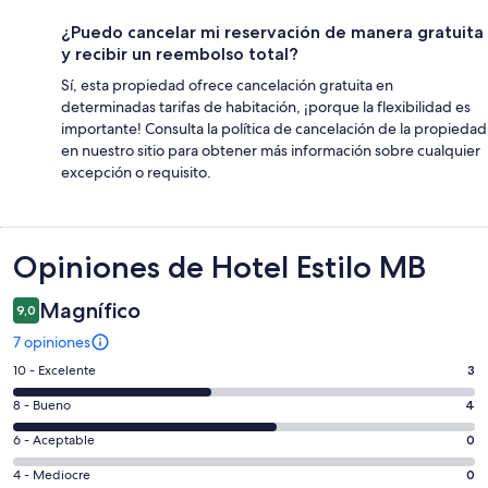
¿Puedo cancelar mi reservación de manera gratuita
y recibir un reembolso total?
Sí, esta propiedad ofrece cancelación gratuita en
determinadas tarifas de habitación, ¡porque la flexibilidad es
importante! Consulta la política de cancelación de la propiedad
en nuestro sitio para obtener más información sobre cualquier
excepción o requisito.
Opiniones
Opiniones de Hotel Estilo MB
Magnífico
9,0
7 opiniones
Evaluación:
10 - Excelente
3
10
Evaluación:
8 - Bueno
4
-
8
Excelente.
Evaluación:
6 - Aceptable
0
-
3
6
Bueno.
Evaluación:
4 - Mediocre
0
de
-