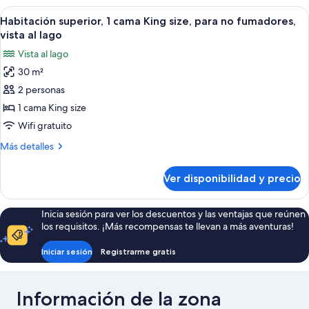
size,
1
Ver
Sábanas de algodón egipcio, ropa de c
para
12
cama
Habitación superior, 1 cama King size, para no fumadores,
todas
King
no
vista al lago
size,
las
fumadores
Vista al lago
para
fotos
no
30 m²
de
fumadores
2 personas
Habitación
superior,
1 cama King size
1
Wifi gratuito
cama
Más
Más detalles
King
detalles
size,
sobre
Ver disponibilidad y precio
Habitación
para
superior,
no
1
Inicia sesión para ver los descuentos y las ventajas que reúnen
fumadores,
cama
los requisitos. ¡Más recompensas te llevan a más aventuras!
King
vista
size,
al
Iniciar sesión
Registrarme gratis
para
lago
no
fumadores,
Información de la zona
vista
al