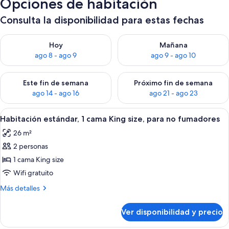
Opciones de habitación
Consulta la disponibilidad para estas fechas
Consulta la disponibilidad para hoy ago 8 - ago 9
Consulta la disponibilidad pa
Hoy
Mañana
ago 8 - ago 9
ago 9 - ago 10
Consulta la disponibilidad para este fin de semana ago 14 - ag
Consulta la disponibilidad pa
Este fin de semana
Próximo fin de semana
ago 14 - ago 16
ago 21 - ago 23
Ver
Habitación de hotel con una cama gran
7
Habitación estándar, 1 cama King size, para no fumadores
todas
26 m²
las
2 personas
fotos
de
1 cama King size
Habitación
Wifi gratuito
estándar,
Más
Más detalles
1
detalles
cama
sobre
Ver disponibilidad y precio
Habitación
King
estándar,