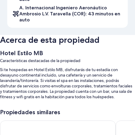
A. Internacional Ingeniero Aeronáutico
Ambrosio L.V. Taravella (COR): 43 minutos en
auto
Acerca de esta propiedad
Hotel Estilo MB
Características destacadas de la propiedad
Si te hospedas en Hotel Estilo MB, disfrutarás de tu estadía con
desayuno continental incluido, una cafetería y un servicio de
lavandería/tintorería. Si visitas el spa en las instalaciones, podrás
disfrutar de servicios como envolturas corporales, tratamientos faciales
y tratamientos corporales. La propiedad cuenta con un bar, una sala de
fitness y wifi gratis en la habitación para todos los huéspedes.
También encontrarás los siguientes beneficios:
Propiedades similares
Una piscina techada con sombrillas
Amérian Carlos Paz
Pinares 
Estacionamiento gratis
Un traslado del hotel al aeropuerto, 2 salas de reuniones y un