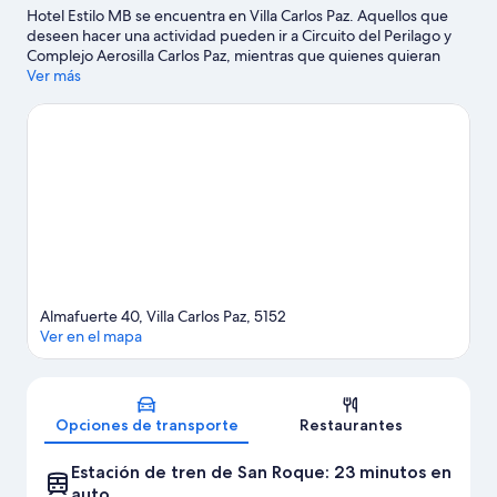
Hotel Estilo MB se encuentra en Villa Carlos Paz. Aquellos que
lago
deseen hacer una actividad pueden ir a Circuito del Perilago y
Complejo Aerosilla Carlos Paz, mientras que quienes quieran
apreciar la belleza natural del área pueden visitar Parque
Ver más
Estancia La Quinta y Balneario Playas de Oro. También vale la
pena conocer La Casa de Casper y Bosque Aventura. En la zona
puedes practicar actividades como pesca, o disfrutar del aire
libre mientras haces paseos a caballo.
Visitar nuestra guía de
viaje de Villa Carlos Paz
Almafuerte 40, Villa Carlos Paz, 5152
Ver en el mapa
Mapa
Opciones de transporte
Restaurantes
Estación de tren de San Roque: 23 minutos en
auto