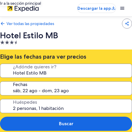
Ir a la sección principal
Descargar la app
Ver todas las propiedades
Hotel Estilo MB
Propiedad
de
3.5
Elige las fechas para ver precios
estrellas
¿Adónde quieres ir?
Fechas
Huéspedes
Buscar