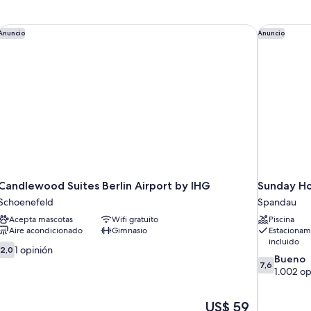
IHG
Candlewood Suites Berlin Airport by IHG
Sunday Hot
Anuncio
Anuncio
Candlewood Suites Berlin Airport by IHG
Sunday Ho
Schoenefeld
Spandau
Acepta mascotas
Wifi gratuito
Piscina
Aire acondicionado
Gimnasio
Estacionam
incluido
2.0
1 opinión
2,0
7.6
Bueno
de
7,6
de
1.002 op
10,
10,
1
Bueno,
opinión
El
US$ 59
1.002