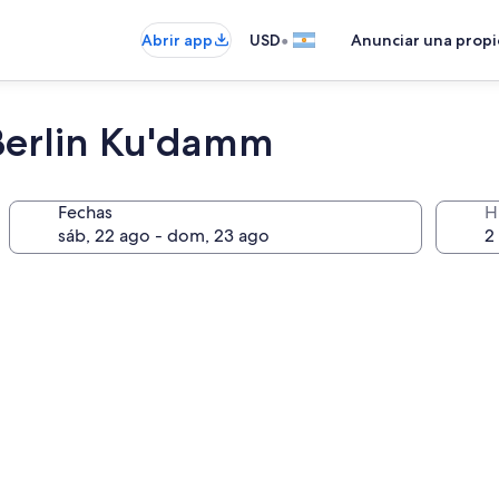
•
Abrir app
USD
Anunciar una prop
Berlin Ku'damm
Fechas
H