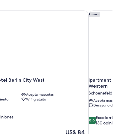
el Berlin City West
ipartment Berlin Ai
Anuncio
tel Berlin City West
ipartment Berlin A
Western
Schoenefeld
Acepta mascotas
iento
Wifi gratuito
Acepta mascotas
Desayuno disponible
iniones
8.6
Excelente
8,6
de
130 opiniones
10,
El
US$ 84
Excelente,