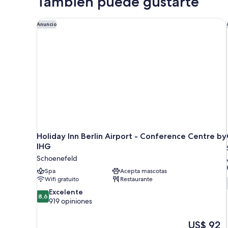
También puede gustarte
Holiday Inn Berlin Airport - Conference Centre by 
Anuncio
Holiday Inn Berlin Airport - Conference Centre by
IHG
Schoenefeld
Spa
Acepta mascotas
Wifi gratuito
Restaurante
8.6
Excelente
8,6
de
919 opiniones
10,
Excelente,
El
US$ 92
919