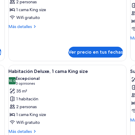
Suite,
H
2 personas
1
fa
1 cama King size
habitación,
V
Wifi gratuito
en
c
Más
Más detalles
la
detalles
esquina
sobre
M
Má
Suite,
de
1
so
s
Ver precio en tus fechas
habitación,
Ha
en
fam
la
Va
a grande, un escritorio con silla, televisión y ventana con cortinas.
Ver
Habitación de hotel moderna con una ca
V
esquina
10
ca
Habitación Deluxe, 1 cama King size
Su
todas
t
Excepcional
las
10,0
la
10,0 de 10
(3
3 opiniones
fotos
f
opiniones)
35 m²
de
d
1 habitación
Habitación
S
2 personas
Deluxe,
ju
1 cama King size
1
1
M
Má
Wifi gratuito
cama
c
de
King
K
so
Más
Más detalles