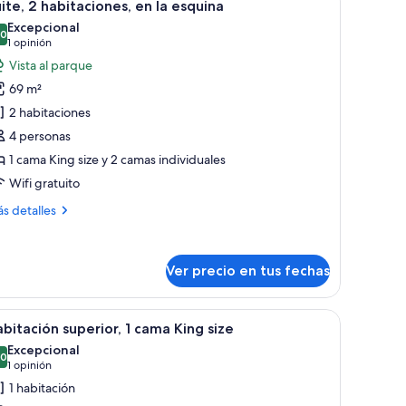
10
ite, 2 habitaciones, en la esquina
odas
Excepcional
s
,0
10,0 de 10
(1
1 opinión
otos
opinión)
Vista al parque
e
69 m²
ite,
2 habitaciones
4 personas
abitaciones,
1 cama King size y 2 camas individuales
n
Wifi gratuito
squina
ás
s detalles
talles
bre
ite,
Ver precio en tus fechas
bitaciones,
or.
nas de comedor, incluyendo mesas redondas y cabinas, además de una zona
er
Habitación de hotel con una cama grande, un esc
3
bitación superior, 1 cama King size
odas
quina
Excepcional
s
,0
10,0 de 10
(1
1 opinión
otos
opinión)
1 habitación
e