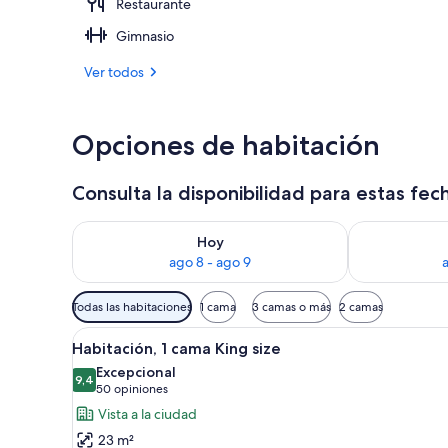
Restaurante
Desayuno buff
Gimnasio
Ver todos
Opciones de habitación
Consulta la disponibilidad para estas fec
Consulta la disponibilidad para hoy ago 8 - ago 9
Consulta la d
Hoy
ago 8 - ago 9
Filtros
Todas las habitaciones
1 cama
3 camas o más
2 camas
disponibles
Ver
Habitación de hotel con vista 
para
5
Habitación, 1 cama King size
todas
las
Excepcional
las
9,4
habitaciones
9,4 de 10
(50
50 opiniones
fotos
opiniones)
Vista a la ciudad
de
23 m²