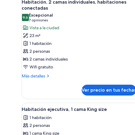
size,
7
Habitación, 2 camas individuales, habitaciones
todas
vista
conectadas
al
las
Excepcional
parque
9,6
fotos
9,6 de 10
(7
7 opiniones
de
opiniones)
Vista a la ciudad
Habitación,
23 m²
2
1 habitación
camas
2 personas
individuales,
2 camas individuales
habitaciones
Wifi gratuito
conectadas
Más
Más detalles
detalles
sobre
Ver precio en tus fecha
Habitación,
2
camas
Ver
Habitación de hotel con una ca
6
individuales,
Habitación ejecutiva, 1 cama King size
todas
habitaciones
1 habitación
conectadas
las
2 personas
fotos
de
1 cama King size