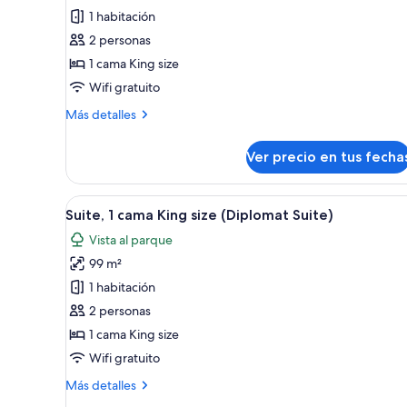
Habitación,
1 habitación
1
2 personas
cama
1 cama King size
King
size
Wifi gratuito
Más
Más detalles
detalles
sobre
Ver precio en tus fecha
Habitación,
1
cama
Ver
Habitación de hotel con una cam
4
King
Suite, 1 cama King size (Diplomat Suite)
todas
size
Vista al parque
las
99 m²
fotos
de
1 habitación
Suite,
2 personas
1
1 cama King size
cama
Wifi gratuito
King
Más
Más detalles
size
detalles