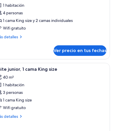
abitación
1 habitación
miliar,
4 personas
arias
1 cama King size y 2 camas individuales
amas
Wifi gratuito
ás
s detalles
talles
bre
Ver precio en tus fechas
bitación
iliar,
rias
ma grande, un escritorio, una silla y vistas a árboles por la ventana.
er
Habitación de hotel moderna con un sofá gris,
6
mas
ite junior, 1 cama King size
odas
40 m²
s
1 habitación
otos
e
3 personas
uite
1 cama King size
nior,
Wifi gratuito
ás
s detalles
ama
talles
ing
bre