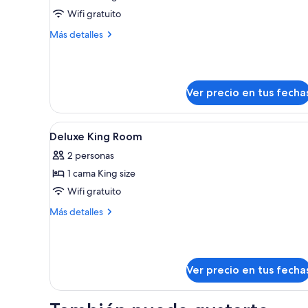
Habitación
Wifi gratuito
ejecutiva,
Más
Más detalles
1
detalles
cama
sobre
Habitación
King
ejecutiva,
size
Ver precio en tus fecha
1
cama
King
Ver
Ropa de cama hipoalergénica 
size
8
Deluxe King Room
todas
2 personas
las
1 cama King size
fotos
de
Wifi gratuito
Deluxe
Más
Más detalles
King
detalles
sobre
Room
Deluxe
King
Ver precio en tus fecha
Room