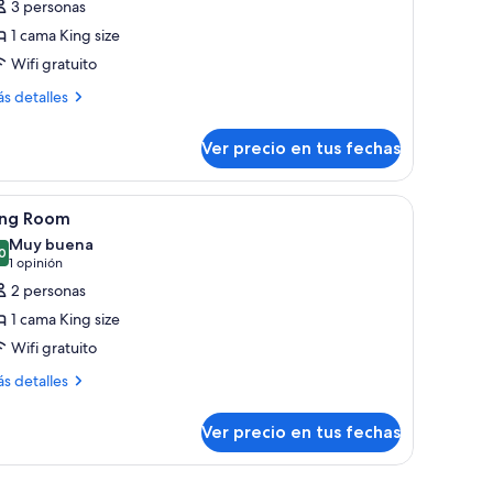
3 personas
abitación
1 cama King size
uperior,
Wifi gratuito
ama
ás
s detalles
talles
ing
bre
ize
Ver precio en tus fechas
bitación
perior,
ar
er
Ropa de cama hipoalergénica y minibar
8
ma
ing Room
odas
ng
Muy buena
ze
s
0
8,0 de 10
(1
1 opinión
otos
opinión)
2 personas
e
1 cama King size
ing
Wifi gratuito
oom
ás
s detalles
talles
bre
Ver precio en tus fechas
ng
oom