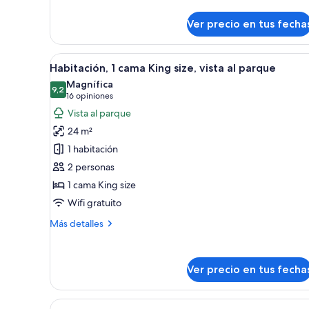
(Diplomat
sobre
Suite)
Suite,
Ver precio en tus fecha
1
cama
King
Ver
Una habitación de hotel con una
6
Habitación, 1 cama King size, vista al parque
size
todas
(Diplomat
Magnífica
las
9,2
Suite)
9,2 de 10
(16
16 opiniones
fotos
opiniones)
Vista al parque
de
24 m²
Habitación,
1 habitación
1
2 personas
cama
1 cama King size
King
size,
Wifi gratuito
vista
Más
Más detalles
al
detalles
sobre
parque
Habitación,
Ver precio en tus fecha
1
cama
King
Ver
Habitación de hotel con dos cama