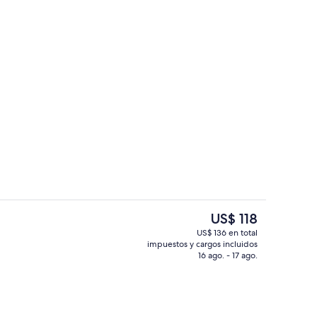
Lobby
El
US$ 118
precio
US$ 136 en total
actual
impuestos y cargos incluidos
de estar
Terraza o patio
es
16 ago. - 17 ago.
de
US$ 118