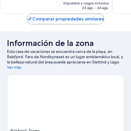
actual
impuestos y cargos incluidos
1.593
opinion
es
23 ago. - 24 ago.
opiniones
de
US$ 58
Comparar propiedades similares
Información de la zona
Esta casa de vacaciones se encuentra cerca de la playa, en
Balsfjord. Faro de Nordbyneset es un lugar emblemático local, y
la belleza natural del área puede apreciarse en Slettind y Lago
Sandsvatnet.
Ver más
Visitar nuestra guía de viaje de Balsfjord
Ver más casas de vacaciones en Balsfjord
Balsfjord, Troms