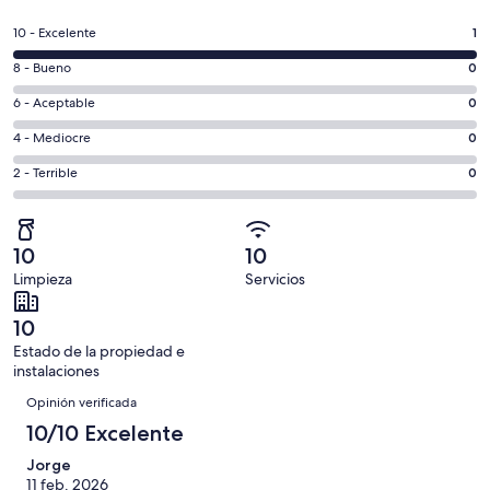
abre
en
Evaluación:
10 - Excelente
1
una
10
nueva
Evaluación:
8 - Bueno
0
-
ventana
8
Excelente.
Evaluación:
6 - Aceptable
0
-
1
6
Bueno.
Evaluación:
4 - Mediocre
0
de
-
0
4
1
Aceptable.
Evaluación:
2 - Terrible
0
de
-
opiniones
0
2
1
Mediocre.
de
-
opiniones
0
1
Terrible.
de
10
10
opiniones
0
1
Limpieza
Servicios
de
opiniones
1
10
opiniones
Estado de la propiedad e
instalaciones
Opiniones
Opinión verificada
10/10 Excelente
Jorge
11 feb. 2026