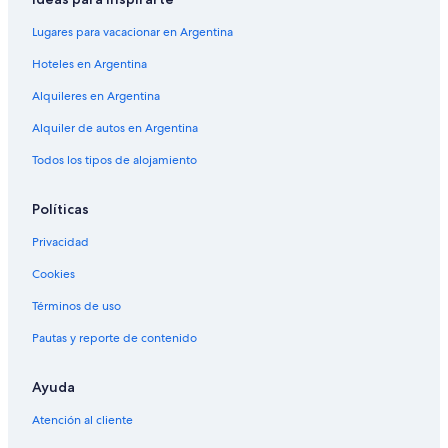
a
B
d
l
e
e
Lugares para vacacionar en Argentina
a
a
I
n
u
n
Hoteles en Argentina
g
t
d
Alquileres en Argentina
e
i
u
n
f
l
Alquiler de autos en Argentina
R
u
g
e
l
e
Todos los tipos de alojamiento
s
c
i
o
a
n
r
b
b
Políticas
t
i
e
n
a
Privacidad
w
u
Cookies
i
t
t
i
Términos de uso
h
f
s
u
Pautas y reporte de contenido
a
l
u
n
n
a
Ayuda
a
t
Atención al cliente
&
u
J
r