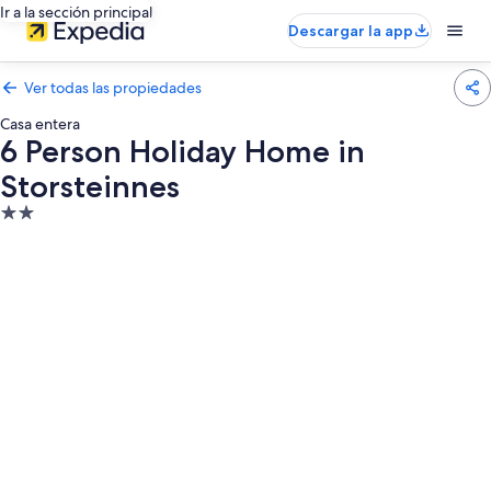
Ir a la sección principal
Descargar la app
Ver todas las propiedades
Casa entera
6 Person Holiday Home in
Storsteinnes
Propiedad
de
2.0
estrellas
Galería