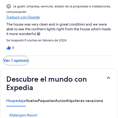
Le gustó: Limpieza, servicios, estado de la propiedad e instalaciones,
comunicación
Traducir con Google
The house was very clean and in great condition and we were
able to see the northern lights right from the house which made
it more wonderful 😀
Se hospedó 5 noches en febrero de 2026
0
Ver 1 opinión
Descubre el mundo con
Expedia
Hospedaje
Vuelos
Paquetes
Autos
Alquileres vacacionales
Activ
E
Malangen Resort