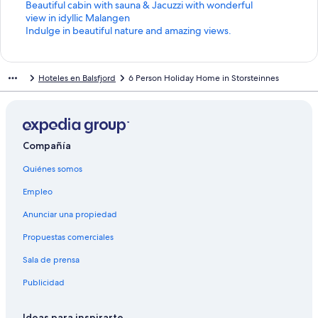
n
E
Beautiful cabin with sauna & Jacuzzi with wonderful
l
n
view in idyllic Malangen
a
l
E
Indulge in beautiful nature and amazing views.
c
a
n
e
c
l
p
e
a
Hoteles en Balsfjord
6 Person Holiday Home in Storsteinnes
a
p
c
r
a
e
a
r
p
a
a
a
b
a
r
r
b
a
Compañía
i
r
a
Quiénes somos
r
i
b
l
r
r
Empleo
a
l
i
p
a
r
Anunciar una propiedad
á
p
l
g
á
a
Propuestas comerciales
i
g
p
n
i
á
Sala de prensa
a
n
g
Publicidad
d
a
i
e
d
n
M
e
a
Ideas para inspirarte