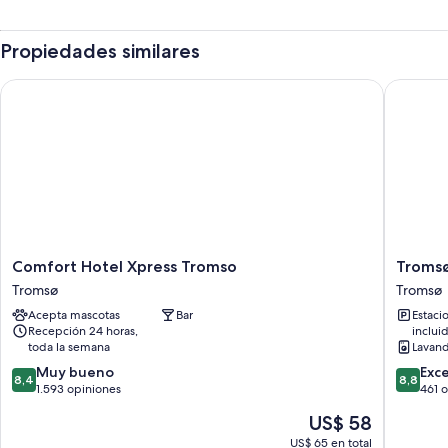
Propiedades similares
Comfort Hotel Xpress Tromso
Tromsø 
Comfort
Tromsø
Comfort Hotel Xpress Tromso
Troms
Hotel
Lodge
Tromsø
Tromsø
Xpress
&
Acepta mascotas
Bar
Estaci
Tromso
Campin
Recepción 24 horas,
inclui
Tromsø
Tromsø
toda la semana
Lavand
8.4
8.8
Muy bueno
Exc
8,4
8,8
de
de
1.593 opiniones
461 
10,
10,
El
US$ 58
Muy
Excelent
precio
bueno,
461
US$ 65 en total