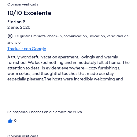
Opinión verificada
10/10 Excelente
Florian P.
2 ene. 2026
Le gustó: Limpieza, check-in, comunicación, ubicación, veracidad del
anuncio
Traducir con Google
A truly wonderful vacation apartment, lovingly and warmly
furnished. We lacked nothing and immediately felt at home. The
attention to detail is evident everywhere—cozy furnishings,
warm colors, and thoughtful touches that made our stay
especially pleasant.The hosts were incredibly welcoming and
accommodating. Friendly, attentive, and always ready to help—
we took them to our hearts. It's clear that their guests' well-
being is truly important to them.We highly recommend this
accommodation and are already looking forward to our next
stay. Thank you so much for this wonderful timeout.
Se hospedó 7 noches en diciembre de 2025
0
Opinión verificada