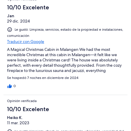
10/10 Excelente
Jan
29 dic. 2024
Le gustó: Limpieza, servicios, estado de la propiedad e instalaciones,
comunicación
Traducir con Google
A Magical Christmas Cabin in Malangen We had the most
incredible Christmas at this cabin in Malangen—it felt like we
were living inside a Christmas card! The house was absolutely
perfect, with every detail thoughtfully provided. From the cozy
fireplace to the luxurious sauna and jacuzzi, everything
exceeded our expectations. We especially loved using the
Se hospedó 7 noches en diciembre de 2024
snowshoes, enjoying the firepit under the stars, and relaxing in
the peaceful surroundings. The location is ideal: a supermarket
0
is just a stone’s throw away, and a resort with an activity center—
offering experiences like dog sledding—is within walking
Opinión verificada
distance. What truly made our stay unforgettable was the
warmth and personal care from the hosts, Arvid and Victoria.
10/10 Excelente
Their hospitality went above and beyond, making the
Heiko K.
experience even better than advertised. If you’re dreaming of a
11 mar. 2023
perfect winter escape, this cabin is the place to be. We couldn’t
recommend it more!