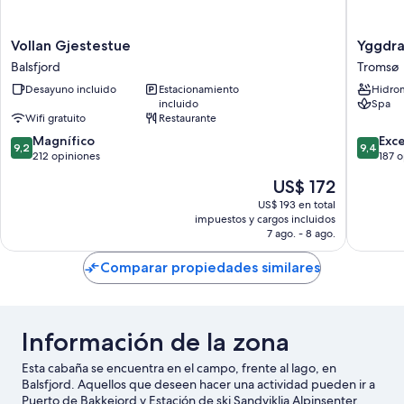
Vollan
Yggdrasi
Vollan Gjestestue
Yggdra
Gjestestue
Farmhot
Balsfjord
Tromsø
Balsfjord
Retreat,
Desayuno incluido
Estacionamiento
Hidro
Spa
incluido
Spa
&
Wifi gratuito
Restaurante
Yoga
9.2
9.4
Magnífico
Tromsø
Exc
9,2
9,4
de
de
212 opiniones
187 
10,
10,
El
US$ 172
Magnífico,
Excepcio
precio
212
187
US$ 193 en total
actual
impuestos y cargos incluidos
opiniones
opinion
es
7 ago. - 8 ago.
de
US$ 172
Comparar propiedades similares
Información de la zona
Esta cabaña se encuentra en el campo, frente al lago, en
Balsfjord. Aquellos que deseen hacer una actividad pueden ir a
Puerto de Bakkejord y Estación de ski Sandviklia Alpinsenter,