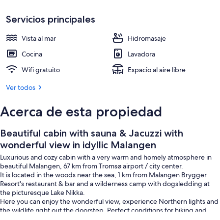
Malangen
Bañera de hidromasaje exterior
Servicios principales
Vista al mar
Hidromasaje
Cocina
Lavadora
Wifi gratuito
Espacio al aire libre
Ver todos
Acerca de esta propiedad
Beautiful cabin with sauna & Jacuzzi with
wonderful view in idyllic Malangen
Luxurious and cozy cabin with a very warm and homely atmosphere in
beautiful Malangen, 67 km from Tromsø airport / city center.
It is located in the woods near the sea, 1 km from Malangen Brygger
Resort's restaurant & bar and a wilderness camp with dogsledding at
the picturesque Lake Nikka.
Here you can enjoy the wonderful view, experience Northern lights and
the wildlife right out the doorstep. Perfect conditions for hiking and
skiing in a stunning location. The nearest grocery store is 7 min by car.