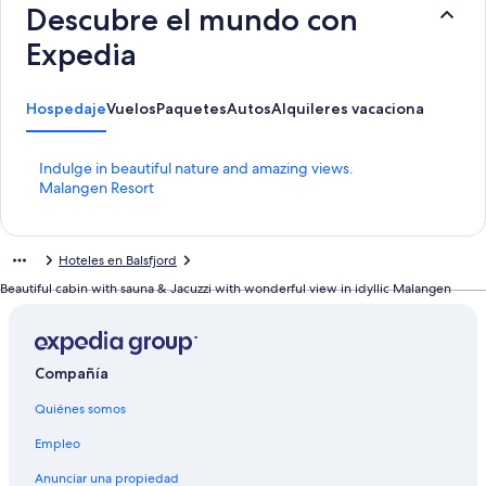
Descubre el mundo con
Expedia
Hospedaje
Vuelos
Paquetes
Autos
Alquileres vacacionales
Activ
E
Indulge in beautiful nature and amazing views.
n
E
Malangen Resort
l
n
a
l
c
a
Hoteles en Balsfjord
e
c
p
e
Beautiful cabin with sauna & Jacuzzi with wonderful view in idyllic Malangen
a
p
r
a
a
r
a
a
Compañía
b
a
r
b
Quiénes somos
i
r
r
i
Empleo
l
r
a
l
Anunciar una propiedad