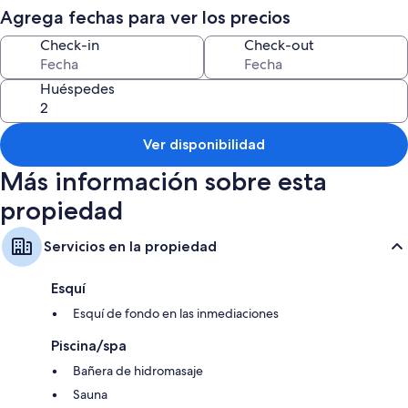
There is a free parking place just near the cabin. A 4WD car is highly
Agrega fechas para ver los precios
recommended for winter driving in our region.
Check-in
Check-out
Huéspedes
Ver disponibilidad
Más información sobre esta
propiedad
Servicios en la propiedad
Esquí
Esquí de fondo en las inmediaciones
Piscina/spa
Bañera de hidromasaje
Sauna