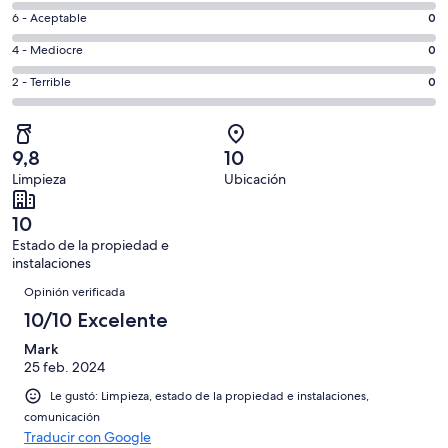
ventana
8
Excelente.
Evaluación:
6 - Aceptable
0
-
8
6
Bueno.
Evaluación:
4 - Mediocre
0
de
-
0
4
8
Aceptable.
Evaluación:
2 - Terrible
0
de
-
opiniones
0
2
8
Mediocre.
de
-
opiniones
0
8
Terrible.
de
9,8
10
opiniones
0
8
Limpieza
Ubicación
de
opiniones
8
10
opiniones
Estado de la propiedad e
instalaciones
Opiniones
Opinión verificada
10/10 Excelente
Mark
25 feb. 2024
Le gustó: Limpieza, estado de la propiedad e instalaciones,
comunicación
Traducir con Google