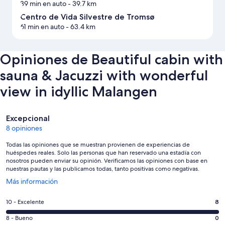
39 min en auto
- 39.7 km
Centro de Vida Silvestre de Tromsø
61 min en auto
- 63.4 km
Opiniones de Beautiful cabin with
sauna & Jacuzzi with wonderful
view in idyllic Malangen
Opiniones
Excepcional
8 opiniones
Todas las opiniones que se muestran provienen de experiencias de
huéspedes reales. Solo las personas que han reservado una estadía con
nosotros pueden enviar su opinión. Verificamos las opiniones con base en
nuestras pautas y las publicamos todas, tanto positivas como negativas.
Se
Más información
abre
en
Evaluación:
10 - Excelente
8
una
10
nueva
Evaluación:
8 - Bueno
0
-