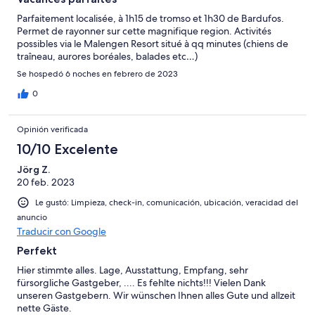
Parfaitement localisée, à 1h15 de tromso et 1h30 de Bardufos.
Permet de rayonner sur cette magnifique region. Activités
possibles via le Malengen Resort situé à qq minutes (chiens de
traîneau, aurores boréales, balades etc…)
Se hospedó 6 noches en febrero de 2023
0
Opinión verificada
10/10 Excelente
Jörg Z.
20 feb. 2023
Le gustó: Limpieza, check-in, comunicación, ubicación, veracidad del
anuncio
Traducir con Google
Perfekt
Hier stimmte alles. Lage, Ausstattung, Empfang, sehr
fürsorgliche Gastgeber, .... Es fehlte nichts!!! Vielen Dank
unseren Gastgebern. Wir wünschen Ihnen alles Gute und allzeit
nette Gäste.