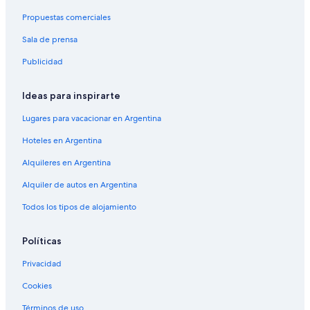
p
a
Propuestas comerciales
á
p
g
á
Sala de prensa
i
g
n
i
Publicidad
a
n
d
a
e
d
Ideas para inspirarte
I
e
Lugares para vacacionar en Argentina
n
M
d
a
Hoteles en Argentina
u
l
l
a
Alquileres en Argentina
g
n
e
g
Alquiler de autos en Argentina
i
e
n
n
Todos los tipos de alojamiento
b
R
e
e
Políticas
a
s
u
o
Privacidad
t
r
i
t
Cookies
f
u
Términos de uso