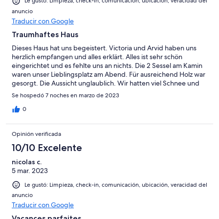
Le gustó: Limpieza, check-in, comunicación, ubicación, veracidad del
anuncio
Traducir con Google
Traumhaftes Haus
Dieses Haus hat uns begeistert. Victoria und Arvid haben uns
herzlich empfangen und alles erklärt. Alles ist sehr schön
eingerichtet und es fehlte uns an nichts. Die 2 Sessel am Kamin
waren unser Lieblingsplatz am Abend. Für ausreichend Holz war
gesorgt. Die Aussicht unglaublich. Wir hatten viel Schnee und
ein 4WD Car sonst wäre man schwer die Steigung hoch
Se hospedó 7 noches en marzo de 2023
gekommen. Ein kleiner Supermarkt ist 1,5 Stunden zu Fuß
erreichbar. Mit Auto sehr schnell. Tromsö 1,5 Std mit Auto
0
erreichbar. Insgesamt alles sehr gut.
Opinión verificada
10/10 Excelente
nicolas c.
5 mar. 2023
Le gustó: Limpieza, check-in, comunicación, ubicación, veracidad del
anuncio
Traducir con Google
Vacances parfaites