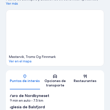
mientras que quienes quieran apreciar la belleza natural del área
Ver más
pueden visitar Lago Sandsvatnet y Slettind. Disfruta de las
montañas con pistas de ski cross-country y pistas cercanas, y
aprovecha para practicar actividades como trineo.
Visitar
nuestra guía de viaje de Balsfjord
Ver más cabañas en Balsfjord
Mestervik, Troms Og Finnmark
Ver en el mapa
Mapa
Puntos de interés
Opciones de
Restaurantes
transporte
Faro de Nordbyneset
9 min en auto
- 7.5 km
Iglesia de Balsfjord