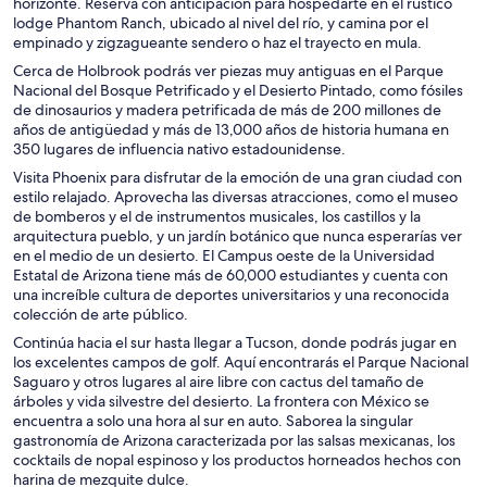
horizonte. Reserva con anticipación para hospedarte en el rústico
lodge Phantom Ranch, ubicado al nivel del río, y camina por el
empinado y zigzagueante sendero o haz el trayecto en mula.
Cerca de Holbrook podrás ver piezas muy antiguas en el Parque
Nacional del Bosque Petrificado y el Desierto Pintado, como fósiles
de dinosaurios y madera petrificada de más de 200 millones de
años de antigüedad y más de 13,000 años de historia humana en
350 lugares de influencia nativo estadounidense.
Visita Phoenix para disfrutar de la emoción de una gran ciudad con
estilo relajado. Aprovecha las diversas atracciones, como el museo
de bomberos y el de instrumentos musicales, los castillos y la
arquitectura pueblo, y un jardín botánico que nunca esperarías ver
en el medio de un desierto. El Campus oeste de la Universidad
Estatal de Arizona tiene más de 60,000 estudiantes y cuenta con
una increíble cultura de deportes universitarios y una reconocida
colección de arte público.
Continúa hacia el sur hasta llegar a Tucson, donde podrás jugar en
los excelentes campos de golf. Aquí encontrarás el Parque Nacional
Saguaro y otros lugares al aire libre con cactus del tamaño de
árboles y vida silvestre del desierto. La frontera con México se
encuentra a solo una hora al sur en auto. Saborea la singular
gastronomía de Arizona caracterizada por las salsas mexicanas, los
cocktails de nopal espinoso y los productos horneados hechos con
harina de mezquite dulce.