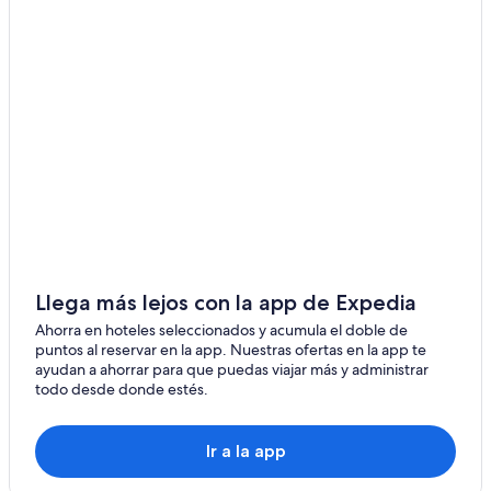
Hoteles en Duncan
Hoteles con casino en Payson
Estancias en Oracle
Hilton Hotels en Patagonia
Resorts en Buckeye
Hoteles 3 estrellas en Tonalea
Hoteles con concierge en Phoenix
Hoteles en Palm Springs
Hoteles todo incluido en Phoenix
Llega más lejos con la app de Expedia
Accor Hotels en Oracle
Ahorra en hoteles seleccionados y acumula el doble de
puntos al reservar en la app. Nuestras ofertas en la app te
ayudan a ahorrar para que puedas viajar más y administrar
todo desde donde estés.
Ir a la app