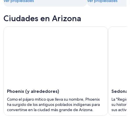
Ver propiedades
Ver propiedades
Ciudades en Arizona
Phoenix (y alrededores)
Sedona
Como el pájaro mítico que lleva su nombre, Phoenix
La "Región
ha surgido de los antiguos poblados indígenas para
su histori
convertirse en la ciudad más grande de Arizona.
sus activid