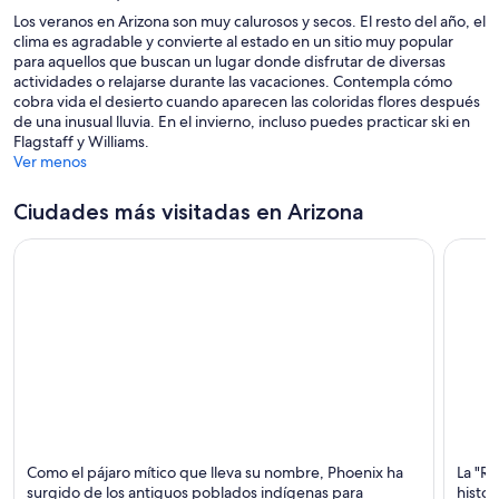
Los veranos en Arizona son muy calurosos y secos. El resto del año, el
clima es agradable y convierte al estado en un sitio muy popular
para aquellos que buscan un lugar donde disfrutar de diversas
actividades o relajarse durante las vacaciones. Contempla cómo
cobra vida el desierto cuando aparecen las coloridas flores después
de una inusual lluvia. En el invierno, incluso puedes practicar ski en
Flagstaff y Williams.
Ver menos
Ciudades más visitadas en Arizona
Phoenix
Sedon
Como el pájaro mítico que lleva su nombre, Phoenix ha
La "Re
Deportes, Golf y Teatros
Caminat
surgido de los antiguos poblados indígenas para
histor