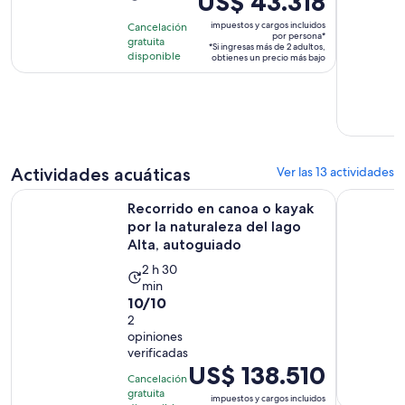
US$ 43.318
actividad
precio
impuestos y cargos incluidos
Cancelación
dura
es
por persona*
gratuita
*Si ingresas más de 2 adultos,
6
de
disponible
obtienes un precio más bajo
días
US$ 43.318.
por
persona*
Actividades acuáticas
Ver las 13 actividades
Recorrido en canoa o kayak por la naturaleza del lago Alta,
Recorrido 
Recorrido en canoa o kayak
por la naturaleza del lago
Alta, autoguiado
La
2 h 30
min
actividad
10.0
10/10
dura
de
2
2
opiniones
10
horas
verificadas
con
y
El
US$ 138.510
2
Cancelación
30
precio
gratuita
opiniones
impuestos y cargos incluidos
minutos