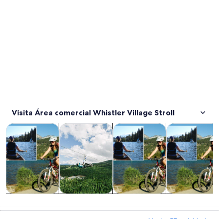
Visita Área comercial Whistler Village Stroll
Se abrirá en una nueva pestaña
Se abrirá 
Tours y excursiones de un día
Aventura y actividades al aire libre
Tours privados y personalizad
Actividades ac
Tours y
Aventura y
Tours privados
Actividades
excursiones de
actividades al
y
acuáticas