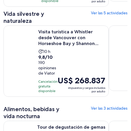
es
disponible
por adulto
de
US$ 138.510.
Vida silvestre y
Ver las 5 actividades
por
naturaleza
adulto
Visita turística a Whistler desde Vancouver con Horseshoe Ba
Whistler: 
Visita turística a Whistler
desde Vancouver con
Horseshoe Bay y Shannon
Fal...
La
10 h
9.8
9,8/10
actividad
de
190
dura
opiniones
10
10
de Viator
con
horas
El
US$ 268.837
190
Cancelación
precio
gratuita
opiniones
impuestos y cargos incluidos
es
disponible
por adulto
de
US$ 268.837.
Alimentos, bebidas y
Ver las 3 actividades
por
adulto
vida nocturna
Tour de degustación de gemas ocultas de Whistler - 4 restau
Whistler's
Tour de degustación de gemas