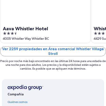
16
21
ago
ago
-
23
ago
Aava Whistler Hotel
Whist
3.5
3
out
out
4005 Whistler Way Whistler BC
4429 Sun
of
of
5
5
Ver 2259 propiedades en Área comercial Whistler Village
Stroll
Precio por noche más bajo encontrado en las últimas 24 horas para una estadía de
una noche para dos adultos. Los precios y la disponibilidad están sujetos a
cambios. Es posible que se apliquen más términos.
Compañía
Quiénes somos