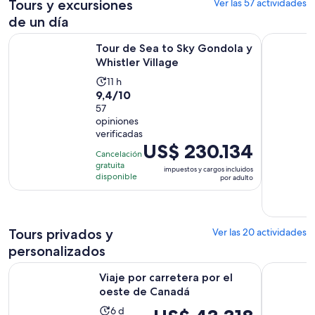
un día
aire libre
personalizados
Tours y excursiones
Ver las 57 actividades
de un día
Se abrirá en u
Tour de Sea to Sky Gondola y Whistler Village
Aventura e
Tour de Sea to Sky Gondola y
Whistler Village
La
11 h
9.4
9,4/10
actividad
de
57
dura
opiniones
10
11
verificadas
con
horas
El
US$ 230.134
57
Cancelación
precio
gratuita
opiniones
impuestos y cargos incluidos
es
disponible
por adulto
de
US$ 230.134.
por
Tours privados y
Ver las 20 actividades
adulto
personalizados
Se abrirá en una 
Viaje por carretera por el oeste de Canadá
Autopista 
Viaje por carretera por el
oeste de Canadá
La
El
6 d