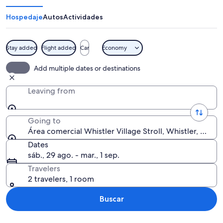
Whistler
Village
Hospedaje
Autos
Actividades
Stroll
Stay added
Flight added
Car
Economy
Un albergue de montaña con un telesi
Add multiple dates or destinations
Leaving from
Going to
Área comercial Whistler Village Stroll, Whistler, Colu
Dates
sáb., 29 ago. - mar., 1 sep.
Travelers
2 travelers, 1 room
Buscar
Ver mapa