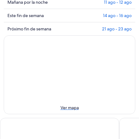
de
Ver
Mañana por la noche
11 ago - 12 ago
propiedades
precios
cerca
de
Ver
Este fin de semana
14 ago - 16 ago
de
propiedades
precios
Área
cerca
de
Ver
Próximo fin de semana
21 ago - 23 ago
comercial
de
propiedades
precios
Whistler
Área
cerca
de
Village
comercial
de
propiedades
Stroll
Whistler
Área
cerca
para
Village
comercial
de
esta
Stroll
Whistler
Área
noche,
para
Village
comercial
10
mañana
Stroll
Whistler
ago
por
para
Village
-
la
este
Stroll
11
noche,
fin
para
ago
11
de
el
Ver mapa
ago
semana,
próximo
-
14
fin
Aava Whistler Hotel
Whistler 
12
ago
de
ago
-
semana,