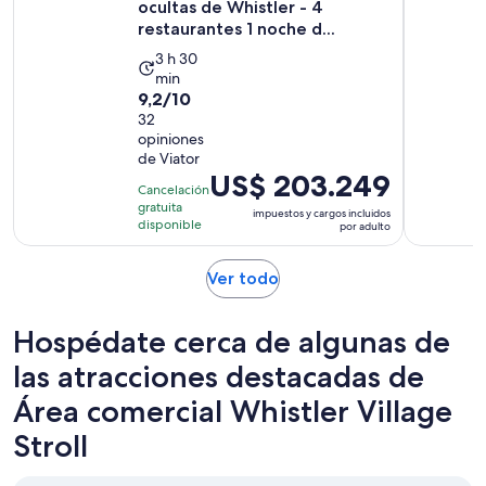
ocultas de Whistler - 4
restaurantes 1 noche d...
La
3 h 30
min
actividad
9.2
9,2/10
dura
de
32
3
opiniones
10
horas
de Viator
con
y
El
US$ 203.249
32
Cancelación
30
precio
gratuita
opiniones
impuestos y cargos incluidos
minutos
es
disponible
por adulto
de
US$ 203.249.
Se
Ver todo
por
abrirá
adulto
en
Hospédate cerca de algunas de
una
nueva
las atracciones destacadas de
pestaña
Área comercial Whistler Village
Stroll