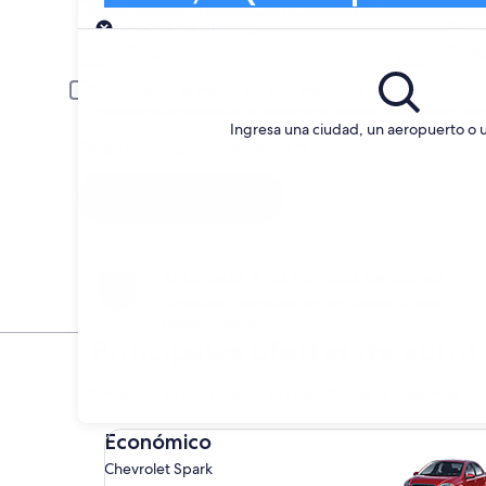
Buscá y compará entre agencias de auto
Entrega
Fecha de entrega
Fech
21 ago
22 a
El conductor es menor de 30 o mayor de 70 años.
Es posible que se aplique un cargo extra para los conductores jóve
Ingresa una ciudad, un aeropuerto o 
Tengo un código de descuento
Buscar
Anticípate a los cambios de planes
Cancela sin penalización alquileres de auto
seleccionados.
Principales ofertas de auto
* Precios encontrados en las últimas 6 días. Haz cli
Económico Chevrolet Spark
Económico
Chevrolet Spark