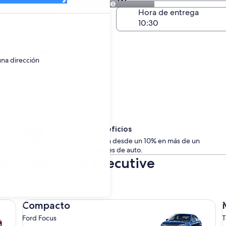
s en Opa Locka Executive
Devolución en el mismo 
a de devolución
Hora de entrega
go
nes o adultos mayores.
una dirección
Accede a beneficios
Los socios ahorran desde un 10% en más de un
millón de alquileres de auto.
s en Opa Locka Executive
c para actualizarlos.
Compacto Ford Focus
Me
Compacto
Ford Focus
T