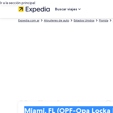
Ir a la sección principal
Buscar viajes
Expedia.com.ar
Alquileres de auto
Estados Unidos
Florida
Alquiler de autos en O
Entrega
Entrega
Miami, FL (OPF-Opa Locka Executive)