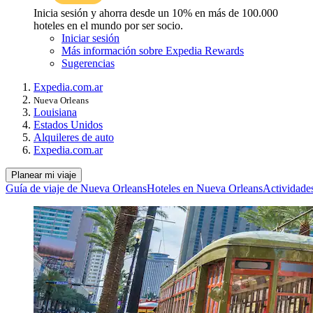
Inicia sesión y ahorra desde un 10% en más de 100.000
hoteles en el mundo por ser socio.
Iniciar sesión
Más información sobre Expedia Rewards
Sugerencias
Expedia.com.ar
Nueva Orleans
Louisiana
Estados Unidos
Alquileres de auto
Expedia.com.ar
Planear mi viaje
Guía de viaje de Nueva Orleans
Hoteles en Nueva Orleans
Actividade