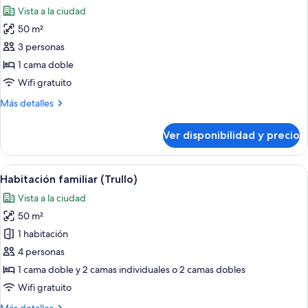
todas
Vista a la ciudad
las
50 m²
fotos
de
3 personas
Suite
1 cama doble
(Double
Wifi gratuito
Suite
Más
Más detalles
Trullo)
detalles
sobre
Ver disponibilidad y precio
Suite
(Double
Suite
Ver
Una cocina rústica con armarios de ma
13
Trullo)
Habitación familiar (Trullo)
todas
Vista a la ciudad
las
50 m²
fotos
de
1 habitación
Habitación
4 personas
familiar
1 cama doble y 2 camas individuales o 2 camas dobles
(Trullo)
Wifi gratuito
Más