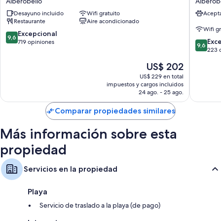
Alberobello
Alberob
Albergo
corte
También se incluyen los siguientes beneficios adicionales en todas las
Desayuno incluido
Wifi gratuito
Acept
Diffuso
Alberob
habitaciones:
Restaurante
Aire acondicionado
Alberobello
Wifi g
9.6
Excepcional
Ropa de cama hipoalergénica y cubrecamas
9,6
9.6
Exc
de
719 opiniones
9,6
Baños con cabezales de ducha tipo lluvia y bidets
de
223 
10,
10,
Excepcional,
Televisiones con canales de televisión digitales
El
US$ 202
Excepcio
719
precio
Kitchenettes, refrigeradores/freezers y placas de cocina
223
US$ 229 en total
opiniones
actual
impuestos y cargos incluidos
opinion
es
24 ago. - 25 ago.
de
US$ 202
Comparar propiedades similares
Más información sobre esta
propiedad
Servicios en la propiedad
Playa
Servicio de traslado a la playa (de pago)