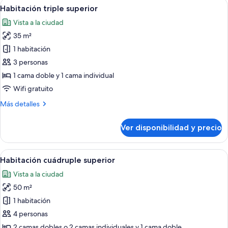
Ver
Una habitación acogedora con una mesa
15
Habitación triple superior
todas
Vista a la ciudad
las
35 m²
fotos
de
1 habitación
Habitación
3 personas
triple
1 cama doble y 1 cama individual
superior
Wifi gratuito
Más
Más detalles
detalles
sobre
Ver disponibilidad y precio
Habitación
triple
superior
Ver
Una cocina rústica con armarios de ma
12
Habitación cuádruple superior
todas
Vista a la ciudad
las
50 m²
fotos
de
1 habitación
Habitación
4 personas
cuádruple
2 camas dobles o 2 camas individuales y 1 cama doble