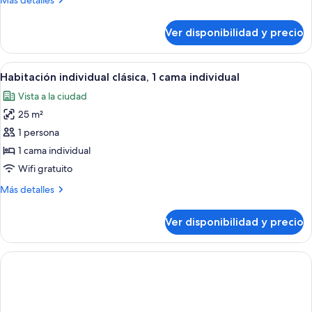
Más detalles
detalles
sobre
Ver disponibilidad y precio
Habitación
familiar
(Trullo)
Ver
Una cama individual en una habitación
1
Habitación individual clásica, 1 cama individual
todas
Vista a la ciudad
las
25 m²
fotos
de
1 persona
Habitación
1 cama individual
individual
Wifi gratuito
clásica,
Más
Más detalles
1
detalles
cama
sobre
Ver disponibilidad y precio
Habitación
individual
individual
clásica,
1
cama
individual