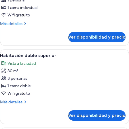
de
1 persona
Habitación
1 cama individual
doble
Wifi gratuito
superior
Más
Más detalles
de
detalles
uso
sobre
Ver disponibilidad y precio
Habitación
individual
doble
superior
Ver
Una habitación acogedora con una mesa
15
de
Habitación doble superior
todas
uso
Vista a la ciudad
individual
las
30 m²
fotos
de
3 personas
Habitación
1 cama doble
doble
Wifi gratuito
superior
Más
Más detalles
detalles
sobre
Ver disponibilidad y precio
Habitación
doble
superior