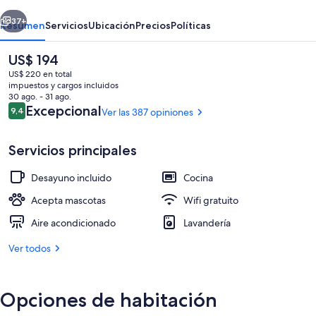
erior
Siguiente
37+
Resumen
Servicios
Ubicación
Precios
Políticas
El
US$ 194
precio
US$ 220 en total
actual
impuestos y cargos incluidos
es
30 ago. - 31 ago.
de
Opiniones
Excepcional
9,4
Ver las 387 opiniones
9,4 de 10
US$ 194
Servicios principales
Restaurantes
Desayuno incluido
Cocina
Acepta mascotas
Wifi gratuito
Aire acondicionado
Lavandería
Ver todos
Opciones de habitación