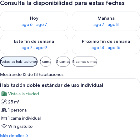
Consulta la disponibilidad para estas fechas
Consulta la disponibilidad para hoy ago 6 - ago 7
Consulta la disponibilidad pa
Hoy
Mañana
ago 6 - ago 7
ago 7 - ago 8
Consulta la disponibilidad para este fin de semana ago 7 - ag
Consulta la disponibilidad par
Este fin de semana
Próximo fin de semana
ago 7 - ago 9
ago 14 - ago 16
Filtros
Todas las habitaciones
1 cama
2 camas
3 camas o más
disponibles
para
Mostrando 13 de 13 habitaciones
las
Ver
Un dormitorio con cama, una silla, un
3
Habitación doble estándar de uso individual
habitaciones
todas
Vista a la ciudad
las
25 m²
fotos
de
1 persona
Habitación
1 cama individual
doble
Wifi gratuito
estándar
Más
Más detalles
de