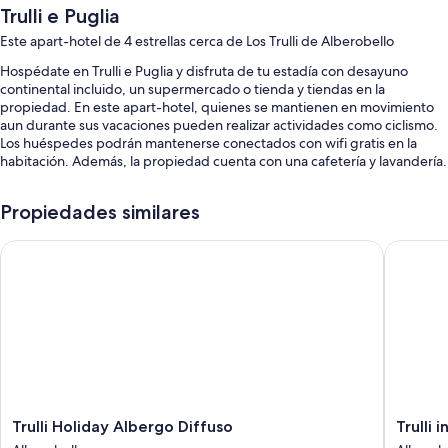
Trulli e Puglia
Este apart-hotel de 4 estrellas cerca de Los Trulli de Alberobello
Hospédate en Trulli e Puglia y disfruta de tu estadía con desayuno
continental incluido, un supermercado o tienda y tiendas en la
propiedad. En este apart-hotel, quienes se mantienen en movimiento
aun durante sus vacaciones pueden realizar actividades como ciclismo.
Los huéspedes podrán mantenerse conectados con wifi gratis en la
habitación. Además, la propiedad cuenta con una cafetería y lavandería.
También disfrutarás de los siguientes beneficios:
Propiedades similares
Servicio de limusina o coche con chofer, alquiler de bicicletas y
check-out exprés
Trulli Holiday Albergo Diffuso
Trulli in 
Check-in exprés, salas de reuniones y café o té en las áreas comunes
Asistencia turística y para la compra de entradas, un salón de
eventos y una tienda de regalos
Los huéspedes destacan la atención del personal
Características de las habitaciones
Todas las habitaciones están amuebladas de manera individual y
proporcionan comodidades como aire acondicionado. Además, brindan
Trulli
Trulli
Trulli Holiday Albergo Diffuso
Trulli 
servicios como wifi gratis y cafeteras expreso.
Holiday
in