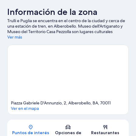
Información de la zona
Trulli e Puglia se encuentra en el centro de la ciudad y cerca de
una estación de tren, en Alberobello. Museo dell'Artiganato y
Museo del Territorio Casa Pezzolla son lugares culturales
destacados, y algunos de los puntos de interés del área incluyen
Ver más
Damati y Conservatorio botánico en los jardines de Pomona.
También vale la pena conocer Carnaval de Putignano y
Observatorio astronómico Sirio. Si quieres disfrutar del aire
libre, aquí puedes hacer caminatas o ciclismo en senderos y
exploración de cuevas, o usar un segway para recorrer los
alrededores.
Visitar nuestra guía de viaje de Alberobello
Ver más apart-hoteles en Alberobello
Piazza Gabriele D'Annunzio, 2, Alberobello, BA, 70011
Ver en el mapa
Mapa
Puntos de interés
Opciones de
Restaurantes