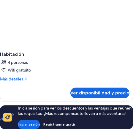
Habitación
4 personas
Wifi gratuito
Más
Más detalles
detalles
sobre
Ver disponibilidad y precio
Habitación
Inicia sesión para ver los descuentos y las ventajas que reúnen
los requisitos. ¡Más recompensas te llevan a más aventuras!
Iniciar sesión
Registrarme gratis