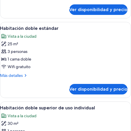
detalles
uso
sobre
Ver disponibilidad y precio
Habitación
individual
doble
estándar
Ver
Una habitación con pared de piedra,
4
de
Habitación doble estándar
todas
uso
Vista a la ciudad
individual
las
25 m²
fotos
de
3 personas
Habitación
1 cama doble
doble
Wifi gratuito
estándar
Más
Más detalles
detalles
sobre
Ver disponibilidad y precio
Habitación
doble
estándar
Ver
Una habitación acogedora con una mesa
13
Habitación doble superior de uso individual
todas
Vista a la ciudad
las
30 m²
fotos