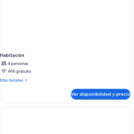
Habitación
4 personas
Wifi gratuito
Más
Más detalles
detalles
sobre
Ver disponibilidad y precio
Habitación