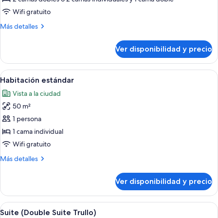
superior
Wifi gratuito
Más
Más detalles
detalles
sobre
Ver disponibilidad y precio
Habitación
cuádruple
superior
Ver
Un dormitorio con una cama roja, cabe
7
Habitación estándar
todas
Vista a la ciudad
las
50 m²
fotos
de
1 persona
Habitación
1 cama individual
estándar
Wifi gratuito
Más
Más detalles
detalles
sobre
Ver disponibilidad y precio
Habitación
estándar
Ver
Un dormitorio con una cama roja, cabe
8
Suite (Double Suite Trullo)