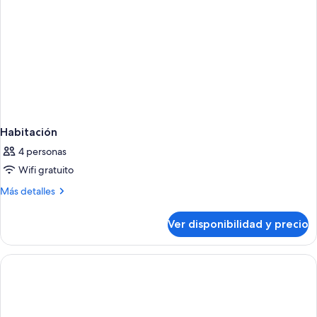
Habitación
4 personas
Wifi gratuito
Más
Más detalles
detalles
sobre
Ver disponibilidad y precio
Habitación