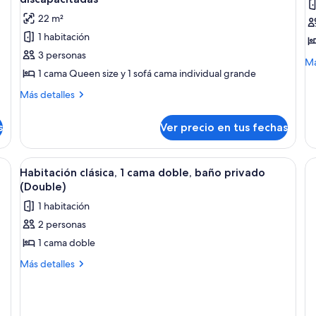
las
la
22 m²
fotos
f
1 habitación
de
d
3 personas
Cabaña,
D
M
Má
1
f
1 cama Queen size y 1 sofá cama individual grande
de
so
habitación,
c
Más
Más detalles
D
con
detalles
fr
sobre
acceso
ca
s
Ver precio en tus fechas
Cabaña,
para
1
personas
habitación,
on cama, kitchenette pequeña, televisor montado en la pared y ventana con 
Ver
Ropa de cama
4
discapacitadas
con
Habitación clásica, 1 cama doble, baño privado
todas
acceso
(Double)
para
las
1 habitación
personas
fotos
discapacitadas
2 personas
de
1 cama doble
Habitación
clásica,
Más
Más detalles
detalles
1
sobre
cama
Habitación
doble,
clásica,