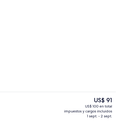
la propiedad
Exterior
El
US$ 91
precio
US$ 100 en total
actual
impuestos y cargos incluidos
Fachada de la propiedad
es
1 sept. - 2 sept.
de
US$ 91