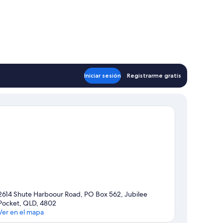
Iniciar sesión
Registrarme gratis
2614 Shute Harboour Road, PO Box 562, Jubilee
Pocket, QLD, 4802
Ver en el mapa