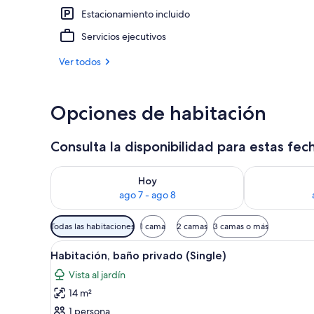
Estacionamiento incluido
Playa
Servicios ejecutivos
Ver todos
Opciones de habitación
Consulta la disponibilidad para estas fec
Consulta la disponibilidad para hoy ago 7 - ago 8
Consulta la d
Hoy
ago 7 - ago 8
Filtros
Todas las habitaciones
1 cama
2 camas
3 camas o más
disponibles
Ver
Un porche cubierto con cubiert
para
4
Habitación, baño privado (Single)
todas
las
Vista al jardín
las
habitaciones
14 m²
fotos
de
1 persona