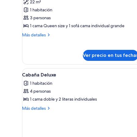
22 m²
las
1 habitación
fotos
de
3 personas
Cabaña,
1 cama Queen size y 1 sofá cama individual grande
1
Más
Más detalles
habitación
detalles
sobre
Cabaña,
Ver precio en tus fecha
1
habitación
Ver
Habitación de hotel compacta c
5
Cabaña Deluxe
todas
1 habitación
las
4 personas
fotos
de
1 cama doble y 2 literas individuales
Cabaña
Más
Más detalles
Deluxe
detalles
sobre
Cabaña
Deluxe