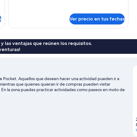
s
Ver precio en tus fechas
 y las ventajas que reúnen los requisitos.
venturas!
lee Pocket. Aquellos que deseen hacer una actividad pueden ir a
 mientras que quienes quieran ir de compras pueden visitar
 En la zona puedes practicar actividades como paseos en moto de
cotours y paracaidismo.
Visitar nuestra guía de viaje de Jubilee