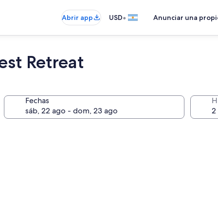
•
Abrir app
USD
Anunciar una prop
est Retreat
Fechas
H