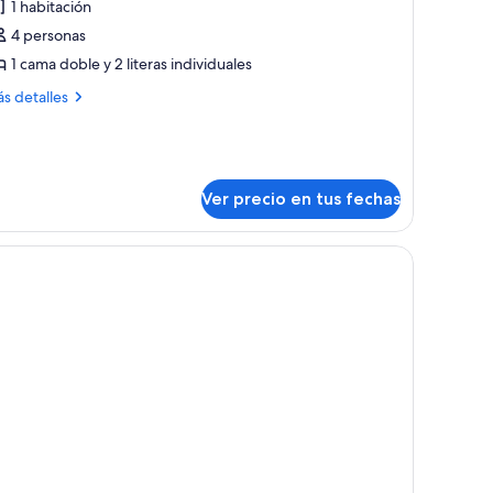
1 habitación
s
4 personas
otos
e
1 cama doble y 2 literas individuales
og
ás
s detalles
riendly
talles
bre
abin
og
iendly
bin
Ver precio en tus fechas
vistas al exterior.