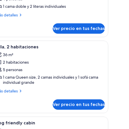
abaña
1 cama doble y 2 literas individuales
Vintage)
ás
s detalles
talles
bre
Ver precio en tus fechas
baña
intage)
lador de techo, mesita de noche, ventana con vistas a la vegetación y esta
er
Una cama bien tendida con una colcha verde 
6
lla, 2 habitaciones
odas
36 m²
s
2 habitaciones
otos
e
5 personas
lla,
1 cama Queen size, 2 camas individuales y 1 sofá cama
individual grande
abitaciones
ás
s detalles
talles
bre
Ver precio en tus fechas
la,
bitaciones
n y estantería empotrada.
io, armario y ventana con cortinas.
er
Un perro negro pequeño sentado en un sofá 
6
g friendly cabin
odas