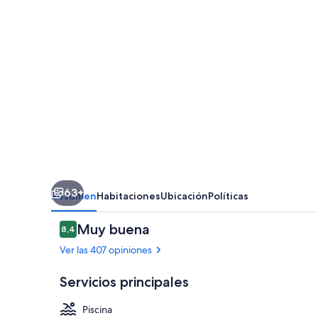
Retreat
63+
Resumen
Habitaciones
Ubicación
Políticas
Opiniones
Muy buena
8,4
8,4 de 10
Ver las 407 opiniones
Servicios principales
Piscina