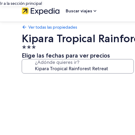
Ir a la sección principal
Buscar viajes
Ver todas las propiedades
Kipara Tropical Rainfor
Propiedad
de
Elige las fechas para ver precios
3.0
¿Adónde quieres ir?
estrellas
Galería
de
fotos
de
Kipara
Tropical
Rainforest