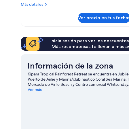
Más
Más detalles
detalles
sobre
Ver precio en tus fecha
Habitación
Inicia sesión para ver los descuentos
¡Más recompensas te llevan a más a
Información de la zona
Kipara Tropical Rainforest Retreat se encuentra en Jubi
Puerto de Airlie y Marina/club náutico Coral Sea Marina,
Mercado de Airlie Beach y Centro comercial Whitsunday.
agua y kayak, o disfrutar del aire libre mientras haces e
Ver más
Pocket
Ver más moteles en Jubilee Pocket