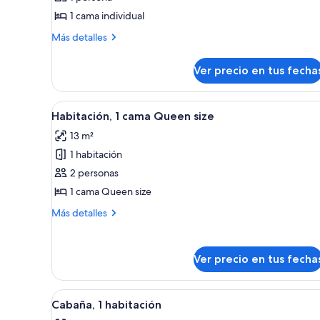
Habitación,
1 cama individual
baño
Más
Más detalles
privado
detalles
(Single)
sobre
Ver precio en tus fecha
Habitación,
baño
privado
Ver
Un dormitorio ordenado con ca
4
(Single)
Habitación, 1 cama Queen size
todas
13 m²
las
1 habitación
fotos
de
2 personas
Habitación,
1 cama Queen size
1
Más
Más detalles
cama
detalles
Queen
sobre
Habitación,
size
Ver precio en tus fecha
1
cama
Queen
Ver
Un dormitorio moderno con cam
6
size
Cabaña, 1 habitación
todas