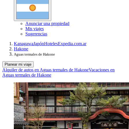
Anunciar una propiedad
Mis viajes
Sugerencias
Kanagawa
Japón
Hoteles
Expedia.com.ar
Hakone
Aguas termales de Hakone
Planear mi viaje
Alquiler de autos en Aguas termales de Hakone
Vacaciones en
Aguas termales de Hakone