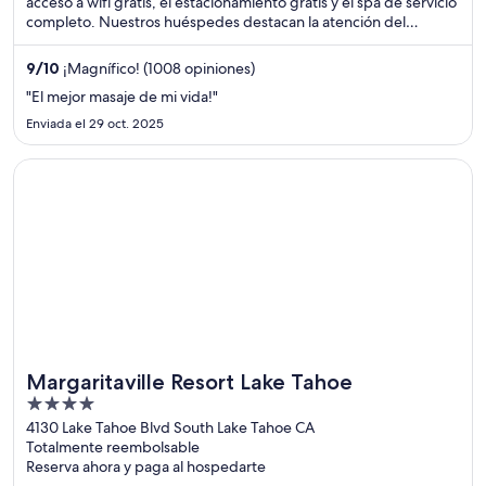
acceso a wifi gratis, el estacionamiento gratis y el spa de servicio
completo. Nuestros huéspedes destacan la atención del
personal en sus opiniones. Estarás muy cerca de atracciones
como Fernie Alpine Resort y Telesquí/aerosilla Elk Quad.
9
/
10
¡Magnífico! (1008 opiniones)
"El mejor masaje de mi vida!"
Enviada el 29 oct. 2025
Se abre en una nueva ventana
Margaritaville Resort Lake Tahoe
Margaritaville Resort Lake Tahoe
4
out
4130 Lake Tahoe Blvd South Lake Tahoe CA
Totalmente reembolsable
of
Reserva ahora y paga al hospedarte
5