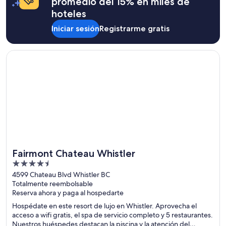
promedio del 15% en miles de
hoteles
Iniciar sesión
Registrarme gratis
Se abre en una nueva ventana
Fairmont Chateau Whistler
Fairmont Chateau Whistler
4.5
out
4599 Chateau Blvd Whistler BC
Totalmente reembolsable
of
Reserva ahora y paga al hospedarte
5
Hospédate en este resort de lujo en Whistler. Aprovecha el
acceso a wifi gratis, el spa de servicio completo y 5 restaurantes.
Nuestros huéspedes destacan la piscina y la atención del