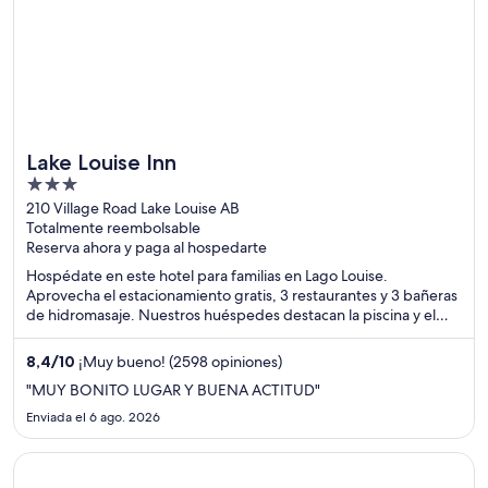
Lake Louise Inn
3
out
210 Village Road Lake Louise AB
Totalmente reembolsable
of
Reserva ahora y paga al hospedarte
5
Hospédate en este hotel para familias en Lago Louise.
Aprovecha el estacionamiento gratis, 3 restaurantes y 3 bañeras
de hidromasaje. Nuestros huéspedes destacan la piscina y el
restaurante en sus opiniones. Estarás muy cerca de atracciones
como Lake Louise y Lake Louise Mountain Resort.
8,4
/
10
¡Muy bueno! (2598 opiniones)
"MUY BONITO LUGAR Y BUENA ACTITUD"
Enviada el 6 ago. 2026
Se abre en una nueva ventana
Winter Park Mountain Lodge