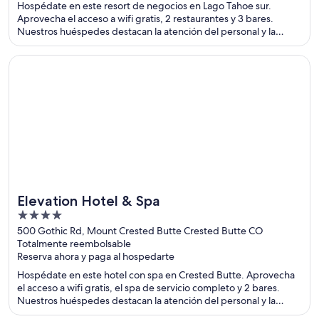
Hospédate en este resort de negocios en Lago Tahoe sur.
Aprovecha el acceso a wifi gratis, 2 restaurantes y 3 bares.
Nuestros huéspedes destacan la atención del personal y la
limpieza de las habitaciones en sus opiniones. Estarás muy cerca
de atracciones como Góndola Heavenly y Caesars Republic Lake
Se abre en una nueva ventana
Elevation Hotel & Spa
Tahoe Casino.
Elevation Hotel & Spa
4
out
500 Gothic Rd, Mount Crested Butte Crested Butte CO
Totalmente reembolsable
of
Reserva ahora y paga al hospedarte
5
Hospédate en este hotel con spa en Crested Butte. Aprovecha
el acceso a wifi gratis, el spa de servicio completo y 2 bares.
Nuestros huéspedes destacan la atención del personal y la
limpieza de las habitaciones en sus opiniones. Estarás muy cerca