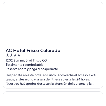
de atracciones como Crested Butte Mountain Resort y Red Lady
Se abre en una nueva ventana
AC Hotel Frisco Colorado
Express Lift.
AC Hotel Frisco Colorado
4
out
1202 Summit Blvd Frisco CO
Totalmente reembolsable
of
Reserva ahora y paga al hospedarte
5
Hospédate en este hotel en Frisco. Aprovecha el acceso a wifi
gratis, el desayuno y la sala de fitness abierta las 24 horas.
Nuestros huéspedes destacan la atención del personal y la
limpieza de las habitaciones en sus opiniones. Estarás muy cerca
de atracciones como Dillon Reservoir y Walter Byron Park.
Se abre en una nueva ventana
Alyeska Resort