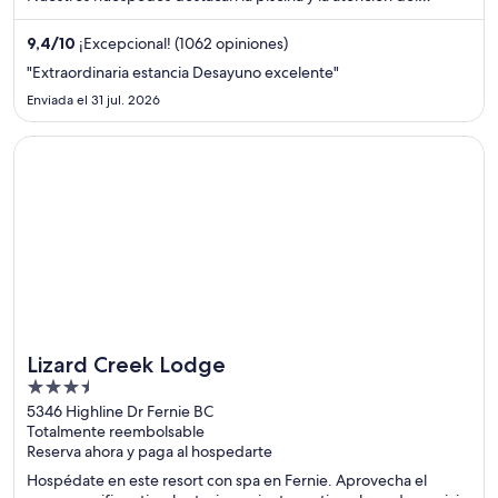
personal en sus opiniones. Estarás muy cerca de atracciones
como Estación de ski Whistler Blackcomb y Club de gol
9,4
/
10
¡Excepcional! (1062 opiniones)
fFairmont Chateau Whistler.
"Extraordinaria estancia Desayuno excelente"
Enviada el 31 jul. 2026
Se abre en una nueva ventana
Lizard Creek Lodge
Lizard Creek Lodge
3.5
out
5346 Highline Dr Fernie BC
Totalmente reembolsable
of
Reserva ahora y paga al hospedarte
5
Hospédate en este resort con spa en Fernie. Aprovecha el