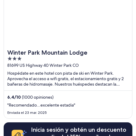
Winter Park Mountain Lodge
3
out
81699 US Highway 40 Winter Park CO
of
Hospédate en este hotel con pista de ski en Winter Park.
5
Aprovecha el acceso a wifi gratis, el estacionamiento gratis y 2
bañeras de hidromasaje. Nuestros huéspedes destacan la
atención del personal y la limpieza de las habitaciones en sus
opiniones. Estarás muy cerca de atracciones como Winter Park
6,4
/
10
(1000 opiniones)
Ski Resort (estación de esquí) y Portal oeste del túnel Moffat.
"Recomendado...excelente estadia"
Enviada el 23 mar. 2025
Inicia sesión y obtén un descuento