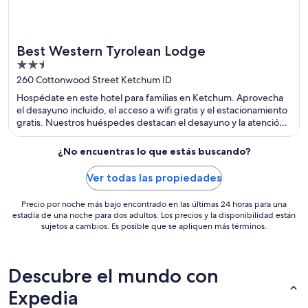
Best Western Tyrolean Lodge
2.5
out
260 Cottonwood Street Ketchum ID
of
Hospédate en este hotel para familias en Ketchum. Aprovecha
5
el desayuno incluido, el acceso a wifi gratis y el estacionamiento
gratis. Nuestros huéspedes destacan el desayuno y la atención
del personal en sus opiniones. Estarás muy cerca de atracciones
como Sun Valley Ski Resort (estación de esquí) y Sun Valley
¿No encuentras lo que estás buscando?
Museum of History.
Ver todas las propiedades
Precio por noche más bajo encontrado en las últimas 24 horas para una
estadía de una noche para dos adultos. Los precios y la disponibilidad están
sujetos a cambios. Es posible que se apliquen más términos.
Descubre el mundo con
Expedia