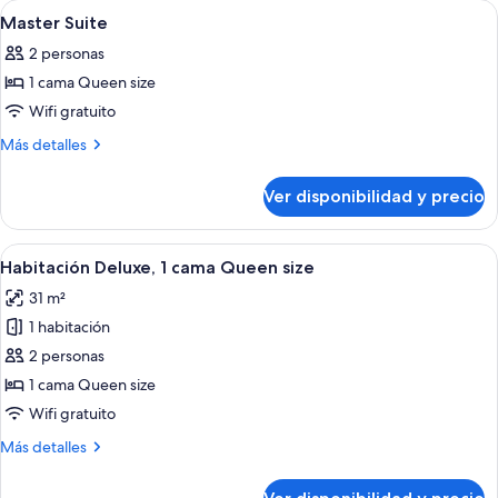
Ver
Una habitación de hotel con una cam
2
Master Suite
todas
2 personas
las
1 cama Queen size
fotos
de
Wifi gratuito
Master
Más
Más detalles
Suite
detalles
sobre
Ver disponibilidad y precio
Master
Suite
Ver
Un dormitorio con una cama, dos lámp
6
Habitación Deluxe, 1 cama Queen size
todas
31 m²
las
1 habitación
fotos
de
2 personas
Habitación
1 cama Queen size
Deluxe,
Wifi gratuito
1
Más
Más detalles
cama
detalles
Queen
sobre