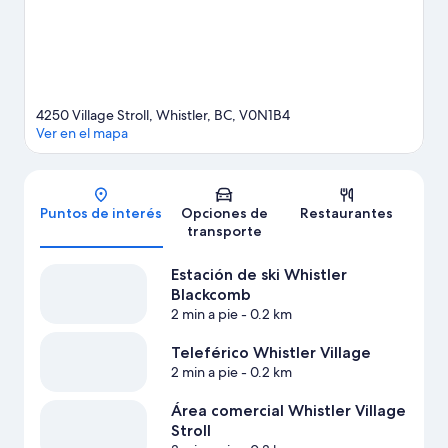
montañas con pistas de ski cross-country y pistas de ski alpino, y
aprovecha para practicar actividades como moto de nieve y
paseos con raquetas de nieve.
Visitar nuestra guía de viaje de
Whistler
4250 Village Stroll, Whistler, BC, V0N1B4
Ver en el mapa
Mapa
Puntos de interés
Opciones de
Restaurantes
transporte
Estación de ski Whistler
Blackcomb
2 min a pie
- 0.2 km
Teleférico Whistler Village
2 min a pie
- 0.2 km
Área comercial Whistler Village
Stroll