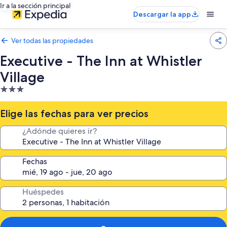
Ir a la sección principal
Descargar la app
Ver todas las propiedades
Executive - The Inn at Whistler
Village
Propiedad
de
3.0
Elige las fechas para ver precios
estrellas
¿Adónde quieres ir?
Fechas
Huéspedes