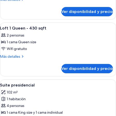
Room
detalles
sobre
1
Ver disponibilidad y precio
Deluxe
Queen
Room
-
1
Ver
Televisión LCD 42 pulgadas con canales
3
330
Queen
Loft 1 Queen - 430 sqft
todas
-
sqft
2 personas
330
las
sqft
1 cama Queen size
fotos
de
Wifi gratuito
Loft
Más
Más detalles
1
detalles
sobre
Queen
Ver disponibilidad y precio
Loft
-
1
430
Queen
Ver
Una cocina moderna con armarios de ma
6
sqft
-
Suite presidencial
todas
430
102 m²
sqft
las
1 habitación
fotos
de
4 personas
Suite
1 cama King size y 1 cama individual