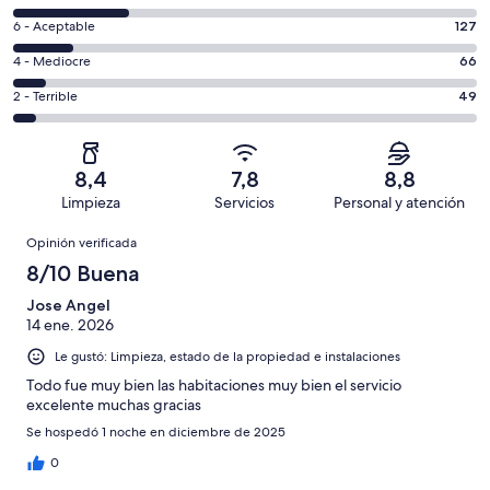
-
8
Excelente.
Evaluación:
6 - Aceptable
127
-
512
6
Bueno.
Evaluación:
4 - Mediocre
66
de
-
257
4
1011
Aceptable.
Evaluación:
2 - Terrible
49
de
-
opiniones
127
2
1011
Mediocre.
de
-
opiniones
66
1011
Terrible.
de
8,4
7,8
8,8
opiniones
49
1011
Limpieza
Servicios
Personal y atención
de
opiniones
Opiniones
1011
Opinión verificada
opiniones
8/10 Buena
Jose Angel
14 ene. 2026
Le gustó: Limpieza, estado de la propiedad e instalaciones
Todo fue muy bien las habitaciones muy bien el servicio
excelente muchas gracias
Se hospedó 1 noche en diciembre de 2025
0