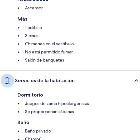
Ascensor
Más
1 edificio
3 pisos
Chimenea en el vestíbulo
No está permitido fumar
Salón de banquetes
Servicios de la habitación
Dormitorio
Juegos de cama hipoalergénicos
Se proporcionan sábanas
Baño
Baño privado
Champú