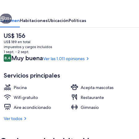
The
Inn
erior
Siguiente
at
35+
Resumen
Habitaciones
Ubicación
Políticas
Whistler
El
US$ 156
Village
precio
US$ 189 en total
actual
impuestos y cargos incluidos
es
1 sept. - 2 sept.
de
Opiniones
Muy buena
8,4
Ver las 1.011 opiniones
8,4 de 10
US$ 156
Servicios principales
Fachada de la propiedad
Piscina
Acepta mascotas
Wifi gratuito
Restaurante
Aire acondicionado
Gimnasio
Ver todos