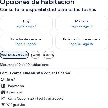
Opciones de habitación
Consulta la disponibilidad para estas fechas
Consulta la disponibilidad para hoy ago 6 - ago 7
Consulta la disponibilidad pa
Hoy
Mañana
ago 6 - ago 7
ago 7 - ago 8
Consulta la disponibilidad para este fin de semana ago 7 - ag
Consulta la disponibilidad par
Este fin de semana
Próximo fin de semana
ago 7 - ago 9
ago 14 - ago 16
Filtros
Todas las habitaciones
1 cama
2 camas
disponibles
para
Mostrando 10 de 10 habitaciones
las
Ver
Un salón con chimenea, televisor mon
8
Loft, 1 cama Queen size con sofá cama
habitaciones
todas
46 m²
las
1 habitación
fotos
de
4 personas
Loft,
1 cama Queen size y 1 sofá cama doble
1
Wifi gratuito