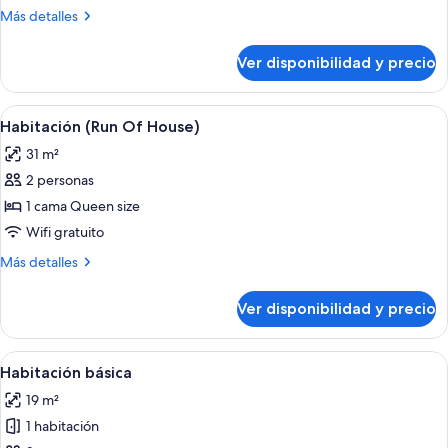
cama
Más
Más detalles
Queen
detalles
size
sobre
Ver disponibilidad y precio
Loft,
con
1
sofá
cama
Ver
Un baño moderno con lavamanos de gr
cama
1
Queen
Habitación (Run Of House)
todas
size
31 m²
con
las
sofá
2 personas
fotos
cama
de
1 cama Queen size
Habitación
Wifi gratuito
(Run
Más
Más detalles
Of
detalles
House)
sobre
Ver disponibilidad y precio
Habitación
(Run
Of
Ver
Habitación de hotel con cama, chimene
4
House)
Habitación básica
todas
19 m²
las
1 habitación
fotos