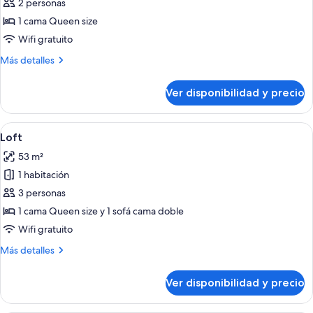
de
2 personas
Habitación
1 cama Queen size
básica
Wifi gratuito
Más
Más detalles
detalles
sobre
Ver disponibilidad y precio
Habitación
básica
Ver
Vista de un edificio con varios balco
2
Loft
todas
53 m²
las
1 habitación
fotos
de
3 personas
Loft
1 cama Queen size y 1 sofá cama doble
Wifi gratuito
Más
Más detalles
detalles
sobre
Ver disponibilidad y precio
Loft