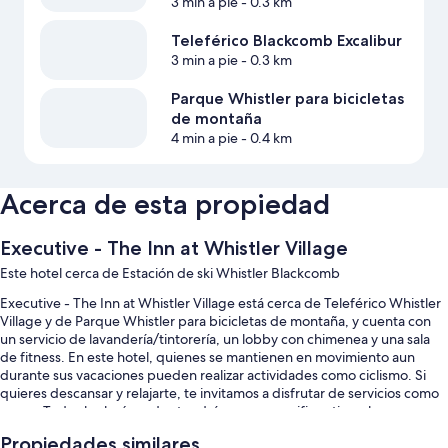
3 min a pie
- 0.3 km
Teleférico Blackcomb Excalibur
3 min a pie
- 0.3 km
Parque Whistler para bicicletas
de montaña
4 min a pie
- 0.4 km
Acerca de esta propiedad
Executive - The Inn at Whistler Village
Este hotel cerca de Estación de ski Whistler Blackcomb
Executive - The Inn at Whistler Village está cerca de Teleférico Whistler
Village y de Parque Whistler para bicicletas de montaña, y cuenta con
un servicio de lavandería/tintorería, un lobby con chimenea y una sala
de fitness. En este hotel, quienes se mantienen en movimiento aun
durante sus vacaciones pueden realizar actividades como ciclismo. Si
quieres descansar y relajarte, te invitamos a disfrutar de servicios como
sauna. Todos los huéspedes tendrán acceso a wifi gratis en la
habitación. Además, la propiedad cuenta con un centro de negocios y
Propiedades similares
un restaurante.