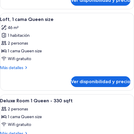
Ver disponibilidad y precio
Habitación
size
Deluxe,
1
Ver
Televisión LCD 42 pulgadas con canales
4
cama
Loft, 1 cama Queen size
todas
Queen
46 m²
size
las
1 habitación
fotos
de
2 personas
Loft,
1 cama Queen size
1
Wifi gratuito
cama
Más
Más detalles
Queen
detalles
size
sobre
Ver disponibilidad y precio
Loft,
1
cama
Ver
Ropa de cama hipoalergénica y tabla 
1
Queen
Deluxe Room 1 Queen - 330 sqft
todas
size
2 personas
las
1 cama Queen size
fotos
de
Wifi gratuito
Deluxe
Más
Más detalles