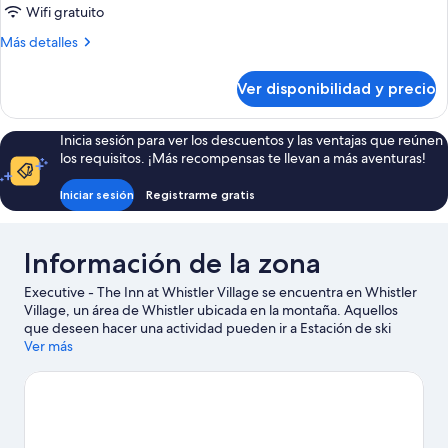
presidencial
Wifi gratuito
Más
Más detalles
detalles
sobre
Ver disponibilidad y precio
Suite
presidencial
Inicia sesión para ver los descuentos y las ventajas que reúnen
los requisitos. ¡Más recompensas te llevan a más aventuras!
Iniciar sesión
Registrarme gratis
Información de la zona
Executive - The Inn at Whistler Village se encuentra en Whistler
Village, un área de Whistler ubicada en la montaña. Aquellos
que deseen hacer una actividad pueden ir a Estación de ski
Whistler Blackcomb y Teleférico Whistler Village, mientras que
Ver más
quienes quieran apreciar la belleza natural del área pueden
visitar Parque Whistler para bicicletas de montaña y Whistler
Mountain. ¿Quieres asistir a un evento o partido mientras estás
en la ciudad? Échale un vistazo a lo que sucede en Whistler
Sliding Centre o Centro deportivo Meadow Park. Disfruta de las