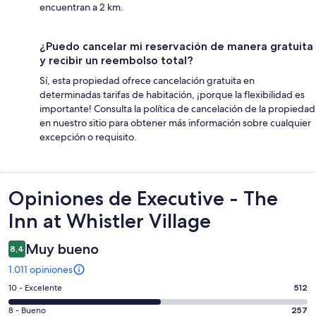
encuentran a 2 km.
¿Puedo cancelar mi reservación de manera gratuita
y recibir un reembolso total?
Sí, esta propiedad ofrece cancelación gratuita en
determinadas tarifas de habitación, ¡porque la flexibilidad es
importante! Consulta la política de cancelación de la propiedad
en nuestro sitio para obtener más información sobre cualquier
excepción o requisito.
Opiniones
Opiniones de Executive - The
Inn at Whistler Village
Muy bueno
8,4
1.011 opiniones
Evaluación:
10 - Excelente
512
10
Evaluación:
8 - Bueno
257