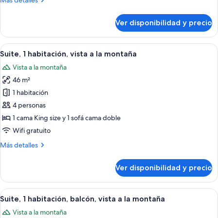
Más detalles
camas
detalles
Queen
sobre
Ver disponibilidad y precio
Habitación
size,
Deluxe,
vista
2
Ver
Habitación de hotel con un televisor 
a
5
camas
Suite, 1 habitación, vista a la montaña
todas
la
Queen
Vista a la montaña
size,
las
montaña
vista
46 m²
fotos
a
de
1 habitación
la
Suite,
montaña
4 personas
1
1 cama King size y 1 sofá cama doble
habitación,
Wifi gratuito
vista
Más
Más detalles
a
detalles
la
sobre
Ver disponibilidad y precio
montaña
Suite,
1
habitación,
Ver
Una habitación de hotel con una cama 
7
vista
Suite, 1 habitación, balcón, vista a la montaña
todas
a
Vista a la montaña
la
las