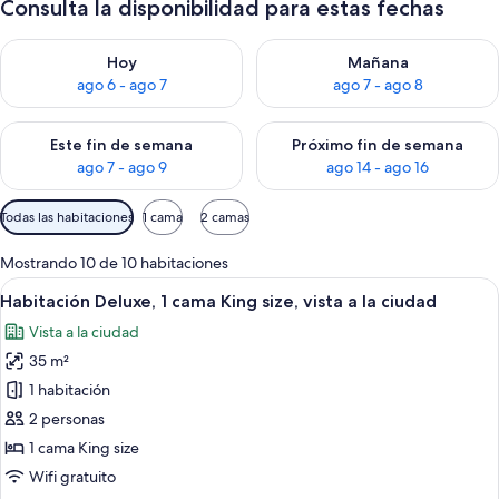
Consulta la disponibilidad para estas fechas
Consulta la disponibilidad para hoy ago 6 - ago 7
Consulta la disponibilidad pa
Hoy
Mañana
ago 6 - ago 7
ago 7 - ago 8
Consulta la disponibilidad para este fin de semana ago 7 - ag
Consulta la disponibilidad par
Este fin de semana
Próximo fin de semana
ago 7 - ago 9
ago 14 - ago 16
Filtros
Todas las habitaciones
1 cama
2 camas
disponibles
para
Mostrando 10 de 10 habitaciones
las
Ver
Habitación de hotel moderna con una c
14
Habitación Deluxe, 1 cama King size, vista a la ciudad
habitaciones
todas
Vista a la ciudad
las
35 m²
fotos
de
1 habitación
Habitación
2 personas
Deluxe,
1 cama King size
1
Wifi gratuito
cama