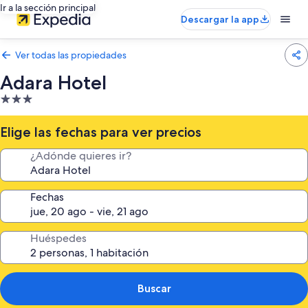
Ir a la sección principal
Descargar la app
Ver todas las propiedades
Adara Hotel
Propiedad
de
3.0
Elige las fechas para ver precios
estrellas
¿Adónde quieres ir?
Fechas
Huéspedes
Buscar