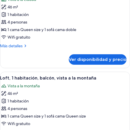
size,
las
vista
46 m²
fotos
a
de
1 habitación
la
Loft,
ciudad
4 personas
1
1 cama Queen size y 1 sofá cama doble
habitación,
Wifi gratuito
balcón,
Más
Más detalles
vista
detalles
a
sobre
Ver disponibilidad y precio
la
Loft,
1
ciudad
habitación,
Ver
Una habitación de hotel con una cama
6
balcón,
Loft, 1 habitación, balcón, vista a la montaña
todas
vista
Vista a la montaña
a
las
la
46 m²
fotos
ciudad
de
1 habitación
Loft,
4 personas
1
1 cama Queen size y 1 sofá cama Queen size
habitación,
Wifi gratuito
balcón,