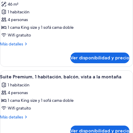
montaña
46 m²
fotos
de
1 habitación
Suite,
4 personas
1
1 cama King size y 1 sofá cama doble
habitación,
Wifi gratuito
balcón,
Más
Más detalles
vista
detalles
a
sobre
Ver disponibilidad y precio
la
Suite,
1
montaña
habitación,
Ver
Habitación de hotel con una cama gran
5
balcón,
Suite Premium, 1 habitación, balcón, vista a la montaña
todas
vista
1 habitación
a
las
la
4 personas
fotos
montaña
de
1 cama King size y 1 sofá cama doble
Suite
Wifi gratuito
Premium,
Más
Más detalles
1
detalles
habitación,
sobre
Ver disponibilidad y precio
Suite