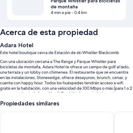
Parque Whistler para bicicletas
de montaña
4 min a pie
- 0.4 km
Acerca de esta propiedad
Adara Hotel
Este hotel boutique cerca de Estación de ski Whistler Blackcomb
Con una ubicación cercana a The Range y Parque Whistler para
bicicletas de montaña, Adara Hotel te ofrece un campo de golf al lado,
una terraza y un lobby con chimenea. El restaurante que se encuentra
en las instalaciones, Stonesedge, ofrece desayunos, brunch, cenas, y
cuenta con happy hour. Todos los huéspedes tendrán acceso a wifi
gratis en la habitación, con una velocidad de 100 Mbps o más (para 1 o 2
personas, o hasta 6 dispositivos). También, la propiedad cuenta con un
bar.
Propiedades similares
También se incluyen los siguientes beneficios en este hotel:
Pinnacle Hotel Whistler Village
Aava Whi
Una piscina al aire libre con sillones reclinables de piscina
Valet parking con cargo, una caja de seguridad en la recepción y
personal multilingüe