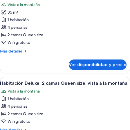
a
las
Vista a la montaña
la
fotos
montaña
35 m²
de
1 habitación
Habitación
Deluxe,
4 personas
2
2 camas Queen size
camas
Wifi gratuito
Queen
Más
Más detalles
size,
detalles
balcón,
sobre
Ver disponibilidad y precio
Habitación
vista
Deluxe,
a
2
Ver
Una habitación de hotel con una cama, 
la
5
camas
Habitación Deluxe, 2 camas Queen size, vista a la montaña
todas
montaña
Queen
Vista a la montaña
size,
las
balcón,
1 habitación
fotos
vista
de
4 personas
a
Habitación
la
2 camas Queen size
montaña
Deluxe,
Wifi gratuito
2
Más