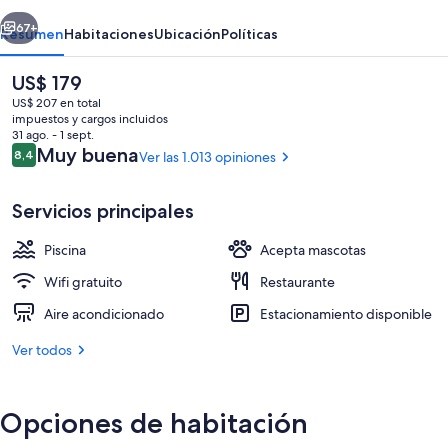
erior
Siguiente
67+
Resumen
Habitaciones
Ubicación
Políticas
El
US$ 179
precio
US$ 207 en total
actual
impuestos y cargos incluidos
es
31 ago. - 1 sept.
de
Opiniones
Muy buena
8,4
Ver las 1.013 opiniones
8,4 de 10
US$ 179
Servicios principales
Una piscina al aire libre, sillones reclin
Piscina
Acepta mascotas
Wifi gratuito
Restaurante
Aire acondicionado
Estacionamiento disponible
Ver todos
Opciones de habitación