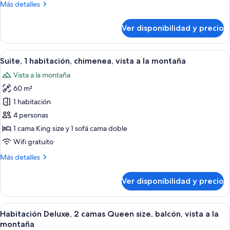
Más
Más detalles
vista
detalles
a
sobre
Ver disponibilidad y precio
la
Loft,
1
montaña
habitación,
Ver
Habitación de hotel con cama, escritor
8
balcón,
Suite, 1 habitación, chimenea, vista a la montaña
todas
vista
Vista a la montaña
a
las
la
60 m²
fotos
montaña
de
1 habitación
Suite,
4 personas
1
1 cama King size y 1 sofá cama doble
habitación,
Wifi gratuito
chimenea,
Más
Más detalles
vista
detalles
a
sobre
Ver disponibilidad y precio
la
Suite,
1
montaña
habitación,
Ver
Habitación de hotel con dos camas, c
5
chimenea,
Habitación Deluxe, 2 camas Queen size, balcón, vista a la
todas
vista
montaña