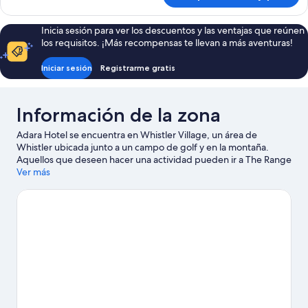
balcón,
Premium,
vista
1
Inicia sesión para ver los descuentos y las ventajas que reúnen
a
habitación,
los requisitos. ¡Más recompensas te llevan a más aventuras!
balcón,
la
vista
montaña
Iniciar sesión
Registrarme gratis
a
la
montaña
Información de la zona
Adara Hotel se encuentra en Whistler Village, un área de
Whistler ubicada junto a un campo de golf y en la montaña.
Aquellos que deseen hacer una actividad pueden ir a The Range
y Whistler Golf Club, mientras que quienes quieran apreciar la
Ver más
belleza natural del área pueden visitar Parque Whistler para
bicicletas de montaña y Whistler Mountain. También puedes
darte una vuelta por Estación de ski Whistler Blackcomb y Spa
Scandinave Spa Whistler. Disfruta de las montañas con pistas de
ski cross-country y pistas de ski alpino, y aprovecha para
practicar actividades como paseos con raquetas de nieve y
moto de nieve.
Visitar nuestra guía de viaje de Whistler