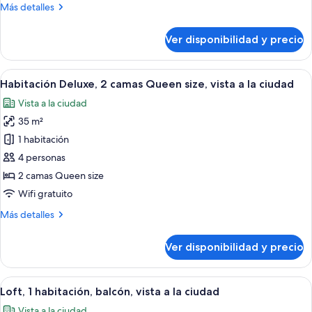
Más
Más detalles
King
detalles
size,
sobre
Ver disponibilidad y precio
vista
Habitación
Deluxe,
a
1
Ver
Habitación de hotel con dos camas, un
la
6
cama
Habitación Deluxe, 2 camas Queen size, vista a la ciudad
todas
ciudad
King
Vista a la ciudad
size,
las
vista
35 m²
fotos
a
de
1 habitación
la
Habitación
ciudad
4 personas
Deluxe,
2 camas Queen size
2
Wifi gratuito
camas
Más
Más detalles
Queen
detalles
size,
sobre
Ver disponibilidad y precio
vista
Habitación
Deluxe,
a
2
Ver
Una habitación de hotel con una cama
la
6
camas
Loft, 1 habitación, balcón, vista a la ciudad
todas
ciudad
Queen
Vista a la ciudad