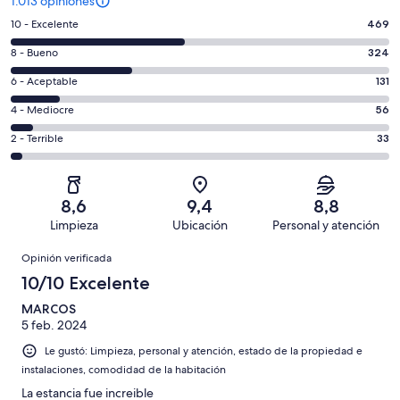
1.013 opiniones
Evaluación:
10 - Excelente
469
10
Evaluación:
8 - Bueno
324
-
8
Excelente.
Evaluación:
6 - Aceptable
131
-
469
6
Bueno.
Evaluación:
4 - Mediocre
56
de
-
324
4
1013
Aceptable.
Evaluación:
2 - Terrible
33
de
-
opiniones
131
2
1013
Mediocre.
de
-
opiniones
56
1013
Terrible.
de
8,6
9,4
8,8
opiniones
33
1013
Limpieza
Ubicación
Personal y atención
de
opiniones
Opiniones
1013
Opinión verificada
opiniones
10/10 Excelente
MARCOS
5 feb. 2024
Le gustó: Limpieza, personal y atención, estado de la propiedad e
instalaciones, comodidad de la habitación
La estancia fue increible