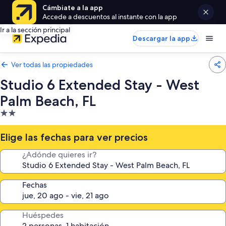
Cámbiate a la app
Accede a descuentos al instante con la app
Ir a la sección principal
Descargar la app
Ver todas las propiedades
Studio 6 Extended Stay - West
Palm Beach, FL
Propiedad
de
2.0
Elige las fechas para ver precios
estrellas
¿Adónde quieres ir?
Fechas
Huéspedes