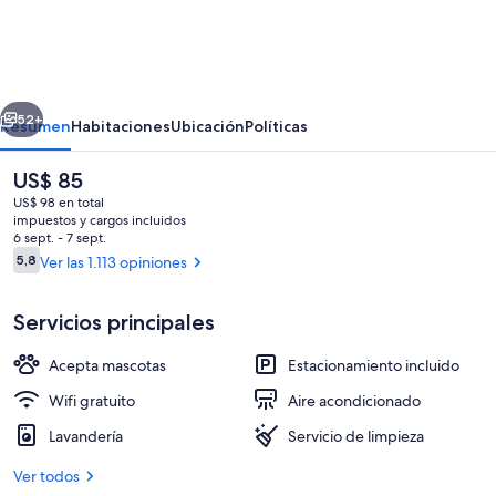
6
Extended
Stay
erior
Siguiente
-
52+
Resumen
Habitaciones
Ubicación
Políticas
West
El
US$ 85
Palm
precio
US$ 98 en total
Beach,
actual
impuestos y cargos incluidos
es
6 sept. - 7 sept.
FL
de
Opiniones
5,8
Ver las 1.113 opiniones
5,8 de 10
US$ 85
Servicios principales
Escritorio, tabla de planchar con planc
Acepta mascotas
Estacionamiento incluido
Wifi gratuito
Aire acondicionado
Lavandería
Servicio de limpieza
Ver todos