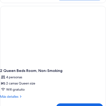
Room-
Non-
Smoking
2 Queen Beds Room, Non-Smoking
4 personas
2 camas Queen size
Wifi gratuito
Más
Más detalles
detalles
sobre