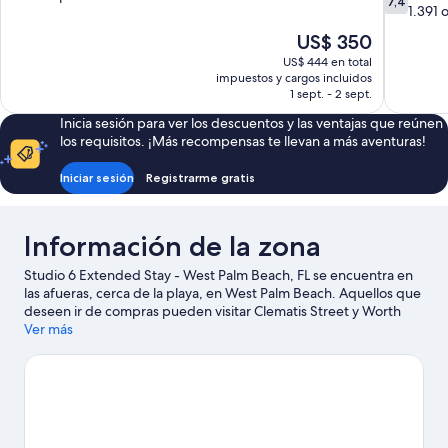
7,4
de
1.391 
10,
10,
Excelente,
El
US$ 350
Bueno,
348
precio
US$ 444 en total
1.391
opiniones
actual
impuestos y cargos incluidos
opiniones
es
1 sept. - 2 sept.
de
Inicia sesión para ver los descuentos y las ventajas que reúnen
US$ 350
los requisitos. ¡Más recompensas te llevan a más aventuras!
Iniciar sesión
Registrarme gratis
Información de la zona
Studio 6 Extended Stay - West Palm Beach, FL se encuentra en
las afueras, cerca de la playa, en West Palm Beach. Aquellos que
deseen ir de compras pueden visitar Clematis Street y Worth
Avenue, mientras que quienes quieran apreciar la belleza natural
Ver más
del área pueden ir a Peanut Island y Playa Lake Worth. Asiste a
un evento o partido en Anfiteatro iTHINK Financial, y haz algo de
tiempo para conocer Rapids Water Park, una de las atracciones
imperdibles del lugar.
Visitar nuestra guía de viaje de West Palm
Beach