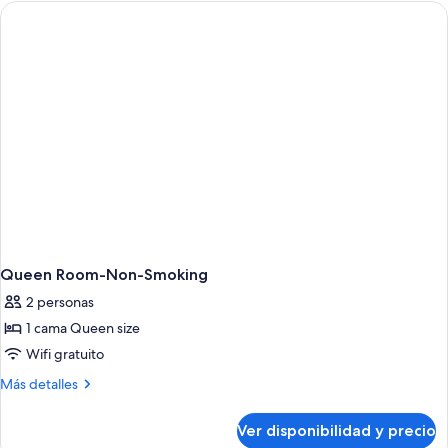
With
1
Queen
Bed
And
Roll
In
Shower-
Accessible-
Non-
Smoking
Queen Room-Non-Smoking
2 personas
1 cama Queen size
Wifi gratuito
Más
Más detalles
detalles
sobre
Ver disponibilidad y precio
Queen