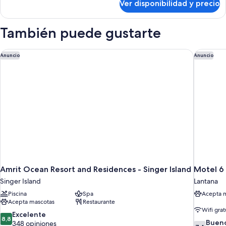
Ver disponibilidad y precio
2
Queen
Beds
También puede gustarte
Room,
Non-
Smoking
Amrit Ocean Resort and Residences - Singer Island
Motel 6 
Anuncio
Anuncio
Amrit Ocean Resort and Residences - Singer Island
Motel 6 
Singer Island
Lantana
Piscina
Spa
Acepta 
Acepta mascotas
Restaurante
Wifi grat
8.8
Excelente
8,8
7.4
Buen
de
348 opiniones