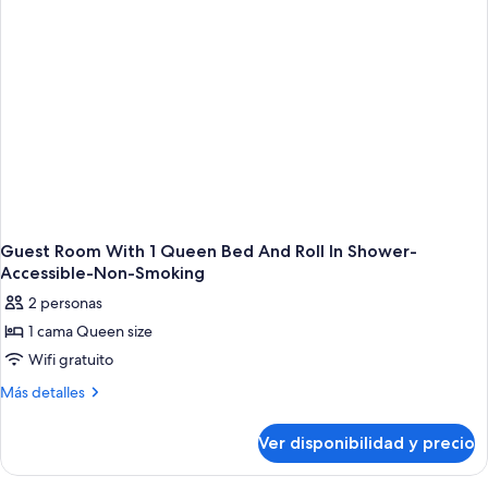
no
size,
fumadores
para
no
fumadores
Guest Room With 1 Queen Bed And Roll In Shower-
Accessible-Non-Smoking
2 personas
1 cama Queen size
Wifi gratuito
Más
Más detalles
detalles
sobre
Ver disponibilidad y precio
Guest
Room