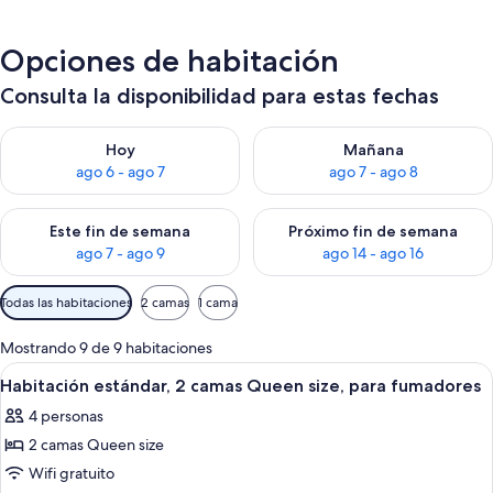
Opciones de habitación
Consulta la disponibilidad para estas fechas
Consulta la disponibilidad para hoy ago 6 - ago 7
Consulta la disponibilidad pa
Hoy
Mañana
ago 6 - ago 7
ago 7 - ago 8
Consulta la disponibilidad para este fin de semana ago 7 - ag
Consulta la disponibilidad par
Este fin de semana
Próximo fin de semana
ago 7 - ago 9
ago 14 - ago 16
Filtros
Todas las habitaciones
2 camas
1 cama
disponibles
para
Mostrando 9 de 9 habitaciones
las
Ver
Habitación de hotel con dos camas, tel
35
Habitación estándar, 2 camas Queen size, para fumadores
habitaciones
todas
4 personas
las
2 camas Queen size
fotos
de
Wifi gratuito