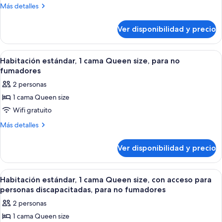
Habitación
Más
Más detalles
estándar,
detalles
sobre
2
Ver disponibilidad y precio
Habitación
camas
estándar,
Queen
2
Ver
Habitación de hotel compacta con kit
34
size,
camas
Habitación estándar, 1 cama Queen size, para no
todas
Queen
para
fumadores
size,
las
fumadores
2 personas
para
fotos
fumadores
1 cama Queen size
de
Wifi gratuito
Habitación
estándar,
Más
Más detalles
detalles
1
sobre
cama
Ver disponibilidad y precio
Habitación
Queen
estándar,
size,
1
Ver
Habitación de hotel compacta con kit
25
cama
para
Habitación estándar, 1 cama Queen size, con acceso para
todas
Queen
personas discapacitadas, para no fumadores
no
size,
las
fumadores
2 personas
para
fotos
no
1 cama Queen size
de