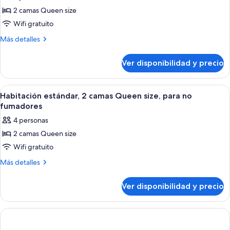
fotos
personas
acceso
2 camas Queen size
de
para
discapacitadas,
Wifi gratuito
Habitación
personas
para
discapacitadas,
estándar,
Más
Más detalles
no
para
detalles
2
no
fumadores
sobre
camas
Ver disponibilidad y precio
fumadores
Habitación
Queen
estándar,
size,
2
Ver
Una habitación de hotel con dos camas, 
37
camas
con
Habitación estándar, 2 camas Queen size, para no
todas
Queen
fumadores
acceso
size,
las
para
4 personas
con
fotos
personas
acceso
2 camas Queen size
de
para
discapacitadas,
Wifi gratuito
Habitación
personas
para
discapacitadas,
estándar,
Más
Más detalles
no
para
detalles
2
no
fumadores
sobre
camas
Ver disponibilidad y precio
fumadores
Habitación
Queen
estándar,
size,
2
camas
para
Queen