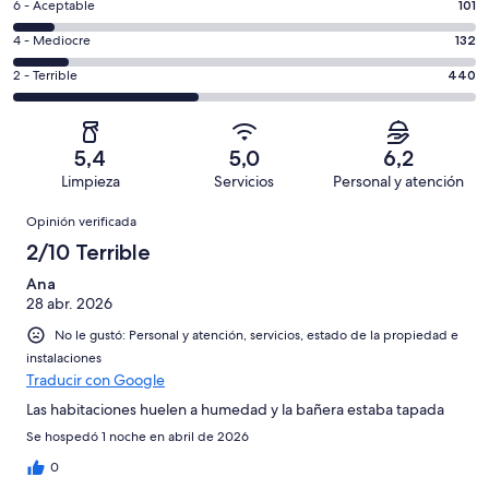
Excelente.
Evaluación:
6 - Aceptable
101
-
367
6
Bueno.
Evaluación:
4 - Mediocre
132
de
-
73
4
1113
Aceptable.
Evaluación:
2 - Terrible
440
de
-
opiniones
101
2
1113
Mediocre.
de
-
opiniones
132
1113
Terrible.
de
5,4
5,0
6,2
opiniones
440
1113
Limpieza
Servicios
Personal y atención
de
opiniones
Opiniones
1113
Opinión verificada
opiniones
2/10 Terrible
Ana
28 abr. 2026
No le gustó: Personal y atención, servicios, estado de la propiedad e
instalaciones
Traducir con Google
Las habitaciones huelen a humedad y la bañera estaba tapada
Se hospedó 1 noche en abril de 2026
0