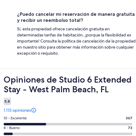
¿Puedo cancelar mi reservación de manera gratuita
y recibir un reembolso total?
Sí, esta propiedad ofrece cancelación gratuita en
determinadas tarifas de habitación, ¡porque la flexibilidad es
importante! Consulta la política de cancelación de la propiedad
en nuestro sitio para obtener más información sobre cualquier
excepción o requisito.
Opiniones
Opiniones de Studio 6 Extended
Stay - West Palm Beach, FL
5,8
1.113 opiniones
Evaluación:
10 - Excelente
367
10
Evaluación:
8 - Bueno
73
-
8