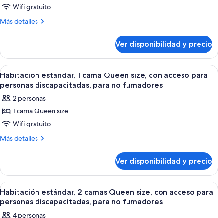
fumadores
Wifi gratuito
Habitación
estándar,
Más
Más detalles
detalles
1
sobre
cama
Ver disponibilidad y precio
Habitación
Queen
estándar,
size,
1
Ver
Habitación de hotel compacta con kit
24
cama
con
Habitación estándar, 1 cama Queen size, con acceso para
todas
Queen
personas discapacitadas, para no fumadores
acceso
size,
las
para
2 personas
con
fotos
personas
acceso
1 cama Queen size
de
para
discapacitadas,
Wifi gratuito
Habitación
personas
para
discapacitadas,
estándar,
Más
Más detalles
no
para
detalles
1
no
fumadores
sobre
cama
Ver disponibilidad y precio
fumadores
Habitación
Queen
estándar,
size,
1
Ver
Una habitación de hotel con dos camas, 
26
cama
con
Habitación estándar, 2 camas Queen size, con acceso para
todas
Queen
personas discapacitadas, para no fumadores
acceso
size,
las
para
4 personas
con