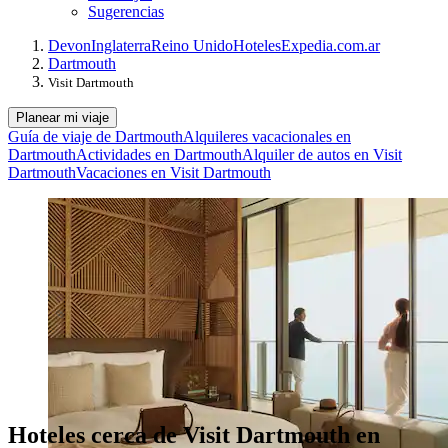
Sugerencias
Devon
Inglaterra
Reino Unido
Hoteles
Expedia.com.ar
Dartmouth
Visit Dartmouth
Planear mi viaje
Guía de viaje de Dartmouth
Alquileres vacacionales en
Dartmouth
Actividades en Dartmouth
Alquiler de autos en Visit
Dartmouth
Vacaciones en Visit Dartmouth
Hoteles cerca de Visit Dartmouth en