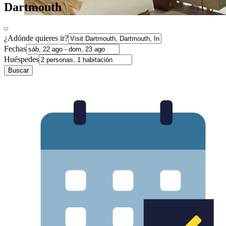
Dartmouth
¿Adónde quieres ir?
Fechas
Huéspedes
Buscar