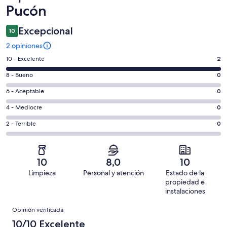
Pucón
Excepcional
10
2 opiniones
Evaluación:
10 - Excelente
2
10
Evaluación:
8 - Bueno
0
-
8
Excelente.
Evaluación:
6 - Aceptable
0
-
2
6
Bueno.
Evaluación:
4 - Mediocre
0
de
-
0
4
2
Aceptable.
Evaluación:
2 - Terrible
0
de
-
opiniones
0
2
2
Mediocre.
de
-
opiniones
0
2
Terrible.
de
10
8,0
10
opiniones
0
2
Limpieza
Personal y atención
Estado de la
de
opiniones
propiedad e
2
instalaciones
opiniones
Opiniones
Opinión verificada
10/10 Excelente