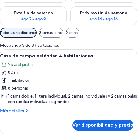
Consulta la disponibilidad para este fin de semana ago 7 - ag
Consulta la disponibilidad par
Este fin de semana
Próximo fin de semana
ago 7 - ago 9
ago 14 - ago 16
Filtros
Todas las habitaciones
3 camas o más
2 camas
disponibles
para
Mostrando 3 de 3 habitaciones
las
Ver
Una cama con manta y almohadas grise
38
Casa de campo estándar, 4 habitaciones
habitaciones
todas
Vista al jardín
las
80 m²
fotos
de
1 habitación
Casa
8 personas
de
1 cama doble, 1 litera individual, 2 camas individuales y 2 camas bajas
campo
con ruedas individuales grandes
estándar,
Más
Más detalles
4
detalles
sobre
habitaciones
Ver disponibilidad y precio
Casa
de