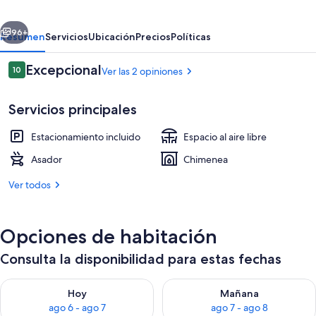
erior
Siguiente
96+
Resumen
Servicios
Ubicación
Precios
Políticas
Opiniones
Excepcional
10
Ver las 2 opiniones
10 de 10
Servicios principales
Estacionamiento incluido
Espacio al aire libre
Asador
Chimenea
Ver todos
Área de sala de estar
Opciones de habitación
Consulta la disponibilidad para estas fechas
Consulta la disponibilidad para hoy ago 6 - ago 7
Consulta la disponibilidad pa
Hoy
Mañana
ago 6 - ago 7
ago 7 - ago 8