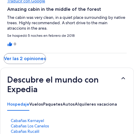
Traducir con Google
Amazing cabin in the middle of the forest
The cabin was very clean, in a quiet place surrounding by native
trees. Highly recommended. A short drive to the main
atraccions in the area.
Se hospedó 5 noches en febrero de 2018
0
Ver las 2 opiniones
Descubre el mundo con
Expedia
Hospedaje
Vuelos
Paquetes
Autos
Alquileres vacacionales
Activ
E
Cabañas Kernayel
n
E
Cabañas Los Canelos
l
n
E
Cabañas Rucalil