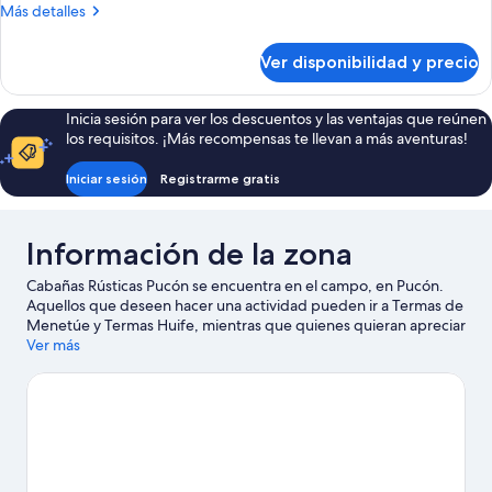
Más
Más detalles
detalles
sobre
Ver disponibilidad y precio
Cabaña
de
diseño
Inicia sesión para ver los descuentos y las ventajas que reúnen
los requisitos. ¡Más recompensas te llevan a más aventuras!
Iniciar sesión
Registrarme gratis
Información de la zona
Cabañas Rústicas Pucón se encuentra en el campo, en Pucón.
Aquellos que deseen hacer una actividad pueden ir a Termas de
Menetúe y Termas Huife, mientras que quienes quieran apreciar
la belleza natural del área pueden visitar Parque Nacional
Ver más
Huerquehue y Parque Nacional Villarrica. Encontrarás muchas
opciones para disfrutar del agua con actividades como pesca.
Visitar nuestra guía de viaje de Pucón
Ver más cabañas en Pucón