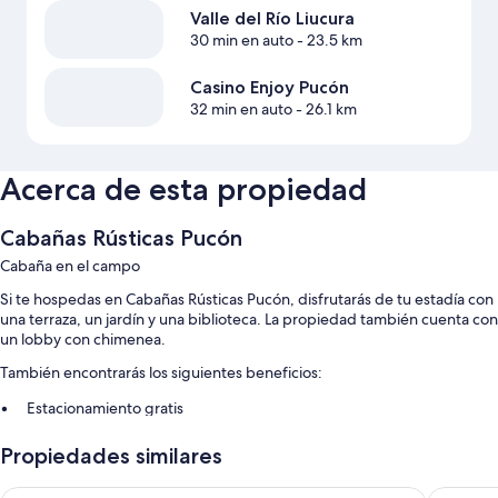
Valle del Río Liucura
30 min en auto
- 23.5 km
Casino Enjoy Pucón
32 min en auto
- 26.1 km
Acerca de esta propiedad
Cabañas Rústicas Pucón
Cabaña en el campo
Si te hospedas en Cabañas Rústicas Pucón, disfrutarás de tu estadía con
una terraza, un jardín y una biblioteca. La propiedad también cuenta con
un lobby con chimenea.
También encontrarás los siguientes beneficios:
Estacionamiento gratis
Muebles de exterior y un área de parrillas
Propiedades similares
Características de las habitaciones
Hotel Vientos del Sur
Lake Lod