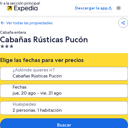
Ir a la sección principal
Descargar la app
Ver todas las propiedades
Cabaña entera
Cabañas Rústicas Pucón
Propiedad
de
3.0
Elige las fechas para ver precios
estrellas
¿Adónde quieres ir?
Fechas
Huéspedes
Buscar