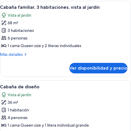
campo
Ver
Una habitación de cabaña de madera c
22
estándar,
Cabaña familiar, 3 habitaciones, vista al jardín
todas
4
Vista al jardín
habitaciones
las
68 m²
fotos
de
3 habitaciones
Cabaña
6 personas
familiar,
1 cama Queen size y 2 literas individuales
3
Más
Más detalles
habitaciones,
detalles
vista
sobre
Ver disponibilidad y precio
Cabaña
al
familiar,
jardín
3
Ver
Una habitación tipo cabaña de madera
11
habitaciones,
Cabaña de diseño
todas
vista
Vista al jardín
al
las
jardín
36 m²
fotos
de
1 habitación
Cabaña
4 personas
de
1 cama Queen size y 1 litera individual grande
diseño