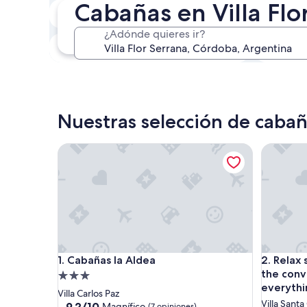
Cabañas en Villa Flo
En dos semanas
21 ago. - 23 ago.
¿Adónde quieres ir?
En tres meses
30 oct. - 1 nov.
Nuestras selección de cabaña
Cabañas la Aldea
Relax sur
Cabañas la Aldea
Relax sur
1. Cabañas la Aldea
2. Relax
the conv
Propiedad
everythi
de
Villa Carlos Paz
Villa Santa
3.0
9.2
9,2/10
Magnífico
(7 opiniones)