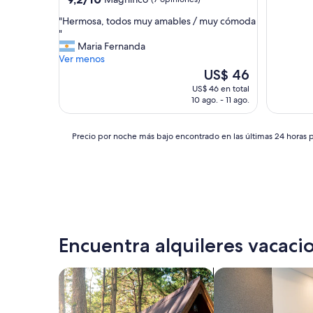
de
estrellas
"
"Hermosa, todos muy amables / muy cómoda
10,
H
"
Magnífico,
e
Maria Fernanda
(7
r
Ver menos
opiniones)
m
El
US$ 46
o
precio
US$ 46 en total
s
actual
10 ago. - 11 ago.
a
es
,
de
t
US$ 46
Precio
Precio por noche más bajo encontrado en las últimas 24 horas p
o
por
d
noche
o
más
s
bajo
m
encontrado
u
en
y
las
a
últimas
Encuentra alquileres vacacio
m
24
a
horas
b
Buscar cabañas
Buscar apart-hotel
para
l
una
e
estadía
s
de