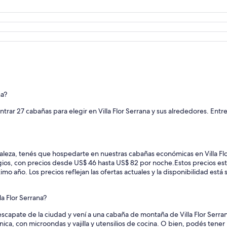
na?
rar 27 cabañas para elegir en Villa Flor Serrana y sus alrededores. Entr
raleza, tenés que hospedarte en nuestras cabañas económicas en Villa Flo
gios, con precios desde US$ 46 hasta US$ 82 por noche.
Estos precios es
o año. Los precios reflejan las ofertas actuales y la disponibilidad está
a Flor Serrana?
 escapate de la ciudad y vení a una cabaña de montaña de Villa Flor Serran
nica, con microondas y vajilla y utensilios de cocina. O bien, podés tene