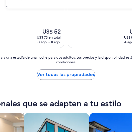
31
El
E
US$ 52
precio
p
US$ 73 en total
US$ 
actual
a
10 ago. - 11 ago.
14 ago
es
e
de
d
US$ 52
U
ara una estadía de una noche para dos adultos. Los precios y la disponibilidad est
condiciones.
Ver todas las propiedades
nales que se adapten a tu estilo
es
Buscar departamentos
Buscar condominio