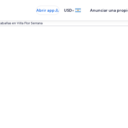
•
Abrir app
USD
Anunciar una prop
abañas en Villa Flor Serrana