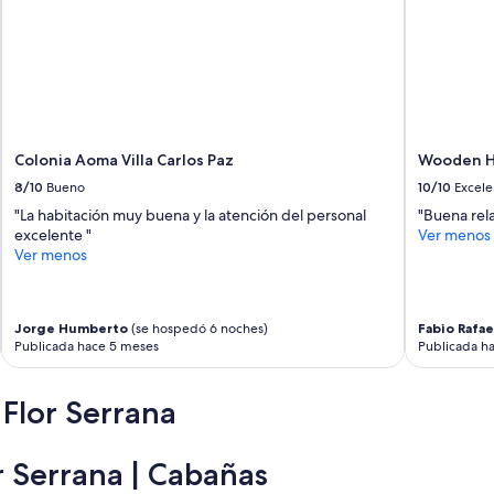
Colonia Aoma Villa Carlos Paz
Wooden H
8/10
Bueno
10/10
Excele
"La habitación muy buena y la atención del personal
"Buena rela
excelente "
Ver menos
Ver menos
Jorge Humberto
(se hospedó 6 noches)
Fabio Rafae
Publicada hace 5 meses
Publicada h
 Flor Serrana
r Serrana | Cabañas