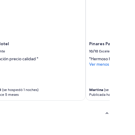
otel
Pinares Panorama Sui
nte
10/10
Excelente
ción precio calidad "
"Hermoso hotel, especta
Ver menos
l
(se hospedó 1 noches)
Martina
(se hospedó 1 noc
ace 5 meses
Publicada hace 6 meses