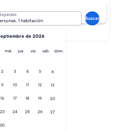
éspedes
Buscar
ersonas, 1 habitación
Ver mapa
septiembre de 2026
martes
miércoles
jueves
viernes
sábado
domingo
mié.
jue.
vie.
sáb.
dom.
erything
2
3
4
5
6
9
10
11
12
13
16
17
18
19
20
erything
23
24
25
26
27
30