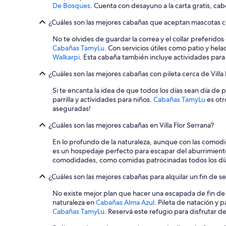
De Bosques
. Cuenta con desayuno a la carta gratis, c
¿Cuáles son las mejores cabañas que aceptan mascotas cer
No te olvides de guardar la correa y el collar preferidos
Cabañas TamyLu
. Con servicios útiles como patio y he
Walkarpi
. Esta cabaña también incluye actividades para
¿Cuáles son las mejores cabañas con pileta cerca de Villa 
Si te encanta la idea de que todos los días sean día de p
parrilla y actividades para niños.
Cabañas TamyLu
es otr
aseguradas!
¿Cuáles son las mejores cabañas en Villa Flor Serrana?
En lo profundo de la naturaleza, aunque con las comodid
es un hospedaje perfecto para escapar del aburrimiento.
comodidades, como comidas patrocinadas todos los días 
¿Cuáles son las mejores cabañas para alquilar un fin de s
No existe mejor plan que hacer una escapada de fin de
naturaleza en
Cabañas Alma Azul
. Pileta de natación y 
Cabañas TamyLu
. Reservá este refugio para disfrutar de