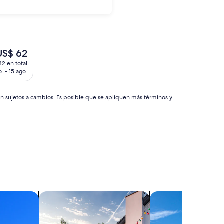
l
US$ 62
recio
82 en total
ctual
. - 15 ago.
s
e
S$ 62
án sujetos a cambios. Es posible que se apliquen más términos y
s
Buscar casas de vacaciones
Buscar villas