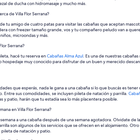
abezal de ducha con hidromasaje y mucho más.
ca de Villa Flor Serrana?
 de tu amigo de cuatro patas para visitar las cabañas que aceptan mascotas
ladera con freezer tamaño grande, vos y tu compañero peludo van a quere
 niños, microondas y más.
Flor Serrana?
ileta, hacé tu reserva en
Cabañas Alma Azul
. Es una de nuestras cabañas
o hospedaje muy conocido para disfrutar de un buen y merecido descanso ju
ades que esperás, nada le gana a una cabaña si lo que buscás es tener un
 Entre sus comodidades, se incluyen pileta de natación y parrilla.
Cabañ
y patio, harán que tu estadía sea lo más placentera posible.
emana en Villa Flor Serrana?
 semana a una cabaña después de una semana agotadora. Olvidate de la o
parrilla son algunos de los servicios que se ofrecen en el alojamiento. Otr
 pileta de natación y patio.