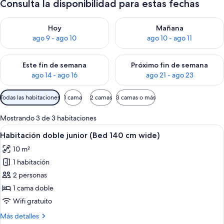
Consulta la disponibilidad para estas fechas
Consulta la disponibilidad para hoy ago 9 - ago 10
Consulta la disponibilidad par
Hoy
Mañana
ago 9 - ago 10
ago 10 - ago 11
Consulta la disponibilidad para este fin de semana ago 14 - ag
Consulta la disponibilidad pa
Este fin de semana
Próximo fin de semana
ago 14 - ago 16
ago 21 - ago 23
Filtros
Todas las habitaciones
1 cama
2 camas
3 camas o más
disponibles
para
Mostrando 3 de 3 habitaciones
las
Ver
Habitación de hotel con una cama, un m
4
Habitación doble junior (Bed 140 cm wide)
habitaciones
todas
10 m²
las
1 habitación
fotos
de
2 personas
Habitación
1 cama doble
doble
Wifi gratuito
junior
Más
Más detalles
(Bed