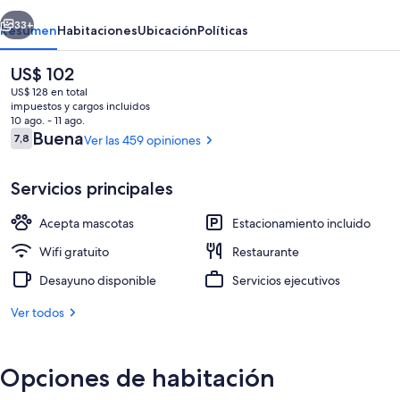
erior
Siguiente
33+
Resumen
Habitaciones
Ubicación
Políticas
El
US$ 102
precio
US$ 128 en total
actual
impuestos y cargos incluidos
es
10 ago. - 11 ago.
de
Opiniones
Buena
7,8
Ver las 459 opiniones
7,8 de 10
US$ 102
Servicios principales
Fachada de la propiedad
Acepta mascotas
Estacionamiento incluido
Wifi gratuito
Restaurante
Desayuno disponible
Servicios ejecutivos
Ver todos
Opciones de habitación