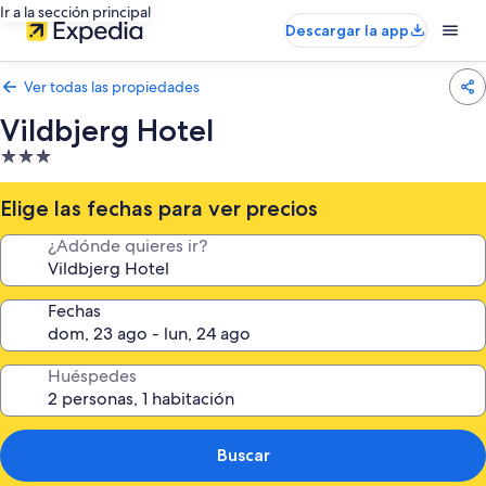
Ir a la sección principal
Descargar la app
Ver todas las propiedades
Vildbjerg Hotel
Propiedad
de
3.0
Elige las fechas para ver precios
estrellas
¿Adónde quieres ir?
Fechas
Huéspedes
Buscar