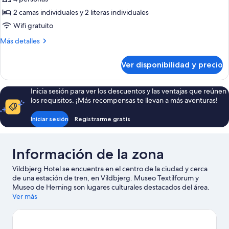
Habitación
2 camas individuales y 2 literas individuales
familiar
Wifi gratuito
Más
Más detalles
detalles
sobre
Ver disponibilidad y precio
Habitación
familiar
Inicia sesión para ver los descuentos y las ventajas que reúnen
los requisitos. ¡Más recompensas te llevan a más aventuras!
Iniciar sesión
Registrarme gratis
Información de la zona
Vildbjerg Hotel se encuentra en el centro de la ciudad y cerca
de una estación de tren, en Vildbjerg. Museo Textilforum y
Museo de Herning son lugares culturales destacados del área.
¿Quieres asistir a un evento o partido mientras estás aquí?
Ver más
Échale un vistazo al calendario de actividades de Estadio Jyske
Bank Boxen. Encontrarás muchas opciones para conocer la zona
con actividades como golf.
Visitar nuestra guía de viaje de