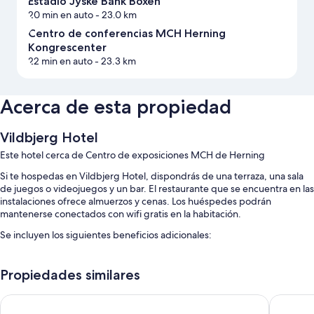
Estadio Jyske Bank Boxen
20 min en auto
- 23.0 km
Centro de conferencias MCH Herning
Kongrescenter
22 min en auto
- 23.3 km
Acerca de esta propiedad
Vildbjerg Hotel
Este hotel cerca de Centro de exposiciones MCH de Herning
Si te hospedas en Vildbjerg Hotel, dispondrás de una terraza, una sala
de juegos o videojuegos y un bar. El restaurante que se encuentra en las
instalaciones ofrece almuerzos y cenas. Los huéspedes podrán
mantenerse conectados con wifi gratis en la habitación.
Se incluyen los siguientes beneficios adicionales:
Estacionamiento gratis
Propiedades similares
Desayuno buffet con cargo, traslado desde/hacia la estación de
autobuses y acceso a una piscina techada cercana
Vildbjerg Sports- & Kulturcenter
Hotel Ika
Una caja de seguridad en la recepción, una mesa de billar y un salón