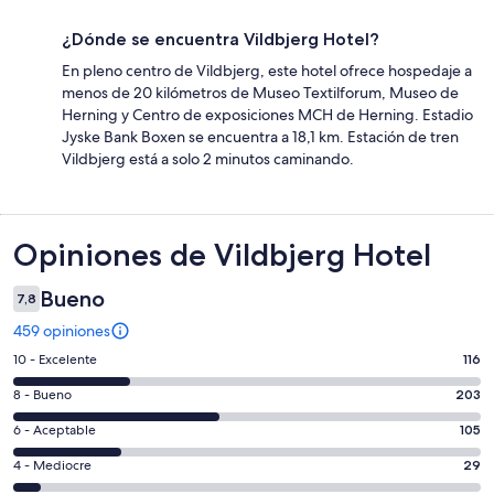
¿Dónde se encuentra Vildbjerg Hotel?
En pleno centro de Vildbjerg, este hotel ofrece hospedaje a
menos de 20 kilómetros de Museo Textilforum, Museo de
Herning y Centro de exposiciones MCH de Herning. Estadio
Jyske Bank Boxen se encuentra a 18,1 km. Estación de tren
Vildbjerg está a solo 2 minutos caminando.
Opiniones
Opiniones de Vildbjerg Hotel
Bueno
7,8
459 opiniones
Evaluación:
10 - Excelente
116
10
Evaluación:
8 - Bueno
203
-
8
Excelente.
Evaluación:
6 - Aceptable
105
-
116
6
Bueno.
Evaluación:
4 - Mediocre
29
de
-
203
4