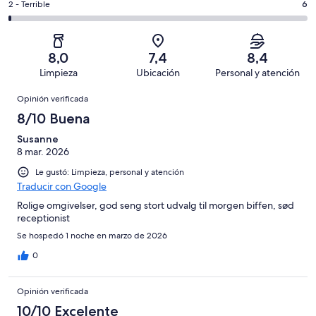
459
Aceptable.
Evaluación:
2 - Terrible
6
de
-
opiniones
105
2
459
Mediocre.
de
-
opiniones
29
459
Terrible.
de
8,0
7,4
8,4
opiniones
6
459
Limpieza
Ubicación
Personal y atención
de
opiniones
Opiniones
459
Opinión verificada
opiniones
8/10 Buena
Susanne
8 mar. 2026
Le gustó: Limpieza, personal y atención
Traducir con Google
Rolige omgivelser, god seng stort udvalg til morgen biffen, sød
receptionist
Se hospedó 1 noche en marzo de 2026
0
Opinión verificada
10/10 Excelente