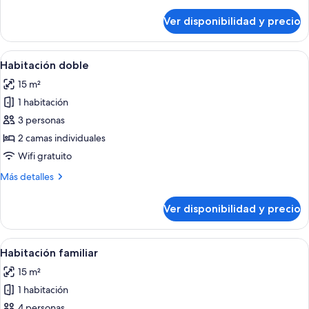
detalles
140
sobre
Ver disponibilidad y precio
Habitación
cm
doble
wide)
junior
Ver
Habitación de hotel con cama, una silla
4
(Bed
Habitación doble
todas
140
15 m²
cm
las
wide)
1 habitación
fotos
de
3 personas
Habitación
2 camas individuales
doble
Wifi gratuito
Más
Más detalles
detalles
sobre
Ver disponibilidad y precio
Habitación
doble
Ver
Habitación de hotel con una cama grand
4
Habitación familiar
todas
15 m²
las
1 habitación
fotos
de
4 personas