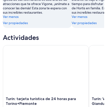
8
ago
de
atracciones que te ofrece Vigone, ¡anímate a
tiempo para disfrutar d
ago
-
semana,
conocer las demás! Esta zona te espera con
de Hortis en familia. Es
9
14
sus increíbles restaurantes.
sus increíbles restauran
ago
ago
Ver menos
Ver menos
-
Ver propiedades
Ver propiedades
16
ago
Actividades
Turín: tarjeta turística de 24 horas para Torino+Piemonte
Turín: Vi
Turín: tarjeta turística de 24 horas para
Turín: 
Torino+Piemonte
Gianduja