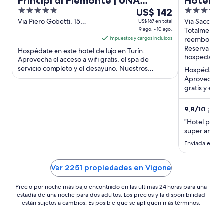
Principi di Piemonte | UNA
Hotel Tu
5
Del
4
Esperienze | Preferred Hotels
US$ 142
out
9
out
Via Piero Gobetti, 15
Via Sacchi 8
US$ 167 en total
and Resorts
Turin TO
9 ago. - 10 ago.
Totalmente
of
ago
of
impuestos y cargos incluidos
reembolsab
5
al
5
Reserva ahor
Hospédate en este hotel de lujo en Turín.
10
hospedarte
Aprovecha el acceso a wifi gratis, el spa de
ago,
servicio completo y el desayuno. Nuestros
Hospédate e
el
huéspedes destacan la atención ...
Aprovecha el
precio
gratis y el s
por
huéspedes d
noche
9,8
/
10
¡Exce
es
"Hotel preci
de
super amab
US$ 142
Enviada el 7 j
Ver 2251 propiedades en Vigone
Precio por noche más bajo encontrado en las últimas 24 horas para una
estadía de una noche para dos adultos. Los precios y la disponibilidad
están sujetos a cambios. Es posible que se apliquen más términos.