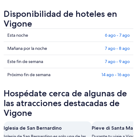
Disponibilidad de hoteles en
Vigone
Ver
Esta noche
6 ago - 7 ago
precios
de
Ver
Mañana por la noche
7 ago - 8 ago
propiedades
precios
en
de
Ver
Este fin de semana
7 ago - 9 ago
Vigone
propiedades
precios
para
en
de
Ver
Próximo fin de semana
14 ago - 16 ago
esta
Vigone
propiedades
precios
noche,
para
en
de
Hospédate cerca de algunas de
6
mañana
Vigone
propiedades
ago
por
para
en
las atracciones destacadas de
-
la
este
Vigone
Vigone
7
noche,
fin
para
ago
7
de
el
ago
semana,
próximo
Iglesia de San Bernardino
Pieve di Santa Mari
-
7
fin
Iglesia de San Bernardino es solo una de las
Durante tu viaje a Vigo