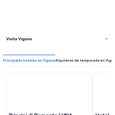
Visita Vigone
Principales hoteles en Vigone
Alquileres de temporada en Vigo
Principi di Piemonte | UNA Esperienze | Preferred Hotels a
Hotel Turin 