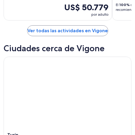
US$ 50.779
El
100%
de 
recomiendan
por adulto
Ver todas las actividades en Vigone
Ciudades cerca de Vigone
Turín