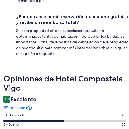
14 minutos a pie.
¿Puedo cancelar mi reservación de manera gratuita
y recibir un reembolso total?
Sí, esta propiedad ofrece cancelación gratuita en
determinadas tarifas de habitación, ¡porque la flexibilidad es
importante! Consulta la política de cancelación de la propiedad
en nuestro sitio para obtener más información sobre cualquier
excepción o requisito.
Opiniones
Opiniones de Hotel Compostela
Vigo
Excelente
8,8
151 opiniones
Evaluación:
10 - Excelente
76
10
Evaluación:
8 - Bueno
55
-