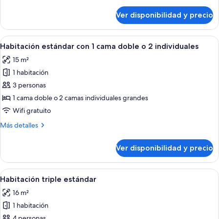
detalles
uso
sobre
Ver disponibilidad y precio
Habitación
individual
doble
estándar
Ver
Habitación de hotel con una cama dobl
26
de
Habitación estándar con 1 cama doble o 2 individuales
todas
uso
15 m²
individual
las
1 habitación
fotos
de
3 personas
Habitación
1 cama doble o 2 camas individuales grandes
estándar
Wifi gratuito
con
Más
Más detalles
1
detalles
cama
sobre
Ver disponibilidad y precio
Habitación
doble
estándar
o
con
Ver
Una habitación con dos camas, un tra
2
13
1
Habitación triple estándar
todas
individuales
cama
16 m²
doble
las
o
1 habitación
fotos
2
de
4 personas