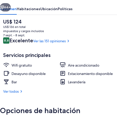
erior
Siguiente
64+
Resumen
Habitaciones
Ubicación
Políticas
El
US$ 124
precio
US$ 136 en total
actual
impuestos y cargos incluidos
es
7 sept. - 8 sept.
de
Opiniones
Excelente
8,8
Ver las 151 opiniones
8,8 de 10
US$ 124
Servicios principales
Marina/club náutico
Wifi gratuito
Aire acondicionado
Desayuno disponible
Estacionamiento disponible
Bar
Lavandería
Ver todos
Opciones de habitación