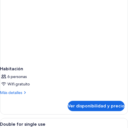
Habitación
6 personas
Wifi gratuito
Más
Más detalles
detalles
sobre
Ver disponibilidad y precio
Habitación
Ver
Escritorio, cortinas blackout, wifi grat
8
Double for single use
todas