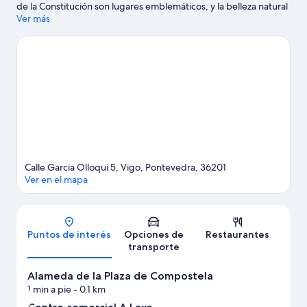
de la Constitución son lugares emblemáticos, y la belleza natural
del área puede apreciarse en Parque de Castro y Parque
Ver más
Castrelos. ¿Quieres asistir a un evento o partido mientras estás
aquí? Échale un vistazo al calendario de actividades de Estadio
de Balaidos. ¿Quieres mojarte un poco? En la zona te esperan
muchas aventuras con actividades como paseos en velero, tours
en bote y natación.
Visitar nuestra guía de viaje de Vigo
Calle Garcia Olloqui 5, Vigo, Pontevedra, 36201
Ver en el mapa
Mapa
Puntos de interés
Opciones de
Restaurantes
transporte
Alameda de la Plaza de Compostela
1 min a pie
- 0.1 km