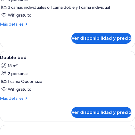
individuales
Habitación
3 camas individuales o 1 cama doble y 1 cama individual
triple
Wifi gratuito
estándar
Más
Más detalles
detalles
sobre
Ver disponibilidad y precio
Habitación
triple
estándar
Ver
Escritorio, cortinas blackout, wifi grat
3
Double bed
todas
15 m²
las
2 personas
fotos
de
1 cama Queen size
Double
Wifi gratuito
bed
Más
Más detalles
detalles
sobre
Ver disponibilidad y precio
Double
bed