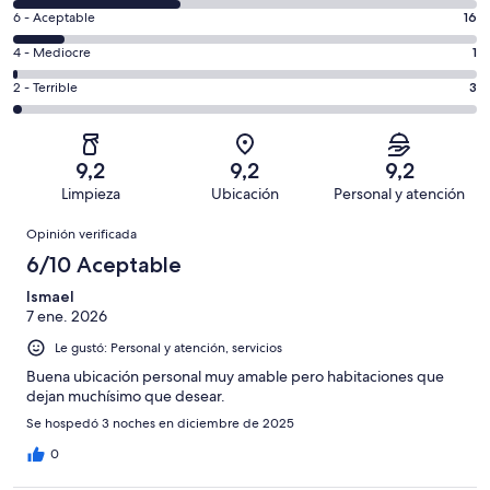
8
Excelente.
Evaluación:
6 - Aceptable
16
-
76
6
Bueno.
Evaluación:
4 - Mediocre
1
de
-
55
4
151
Aceptable.
Evaluación:
2 - Terrible
3
de
-
opiniones
16
2
151
Mediocre.
de
-
opiniones
1
151
Terrible.
de
9,2
9,2
9,2
opiniones
3
151
Limpieza
Ubicación
Personal y atención
de
opiniones
Opiniones
151
Opinión verificada
opiniones
6/10 Aceptable
Ismael
7 ene. 2026
Le gustó: Personal y atención, servicios
Buena ubicación personal muy amable pero habitaciones que
dejan muchísimo que desear.
Se hospedó 3 noches en diciembre de 2025
0