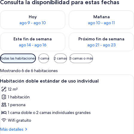
Consulta la disponibilidad para estas fechas
Consulta la disponibilidad para hoy ago 9 - ago 10
Consulta la disponibilidad par
Hoy
Mañana
ago 9 - ago 10
ago 10 - ago 11
Consulta la disponibilidad para este fin de semana ago 14 - ag
Consulta la disponibilidad pa
Este fin de semana
Próximo fin de semana
ago 14 - ago 16
ago 21 - ago 23
Filtros
Todas las habitaciones
1 cama
2 camas
3 camas o más
disponibles
para
Mostrando 6 de 6 habitaciones
las
Ver
Habitación de hotel con cama, lámpara
16
Habitación doble estándar de uso individual
habitaciones
todas
12 m²
las
1 habitación
fotos
de
1 persona
Habitación
1 cama doble o 2 camas individuales grandes
doble
Wifi gratuito
estándar
Más
Más detalles
de