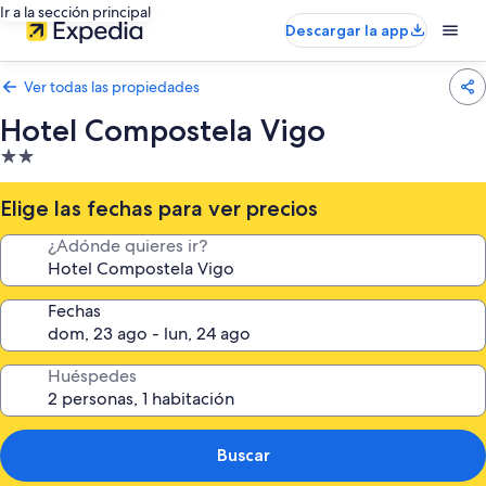
Ir a la sección principal
Descargar la app
Ver todas las propiedades
Hotel Compostela Vigo
Propiedad
de
2.0
Elige las fechas para ver precios
estrellas
¿Adónde quieres ir?
Fechas
Huéspedes
Buscar