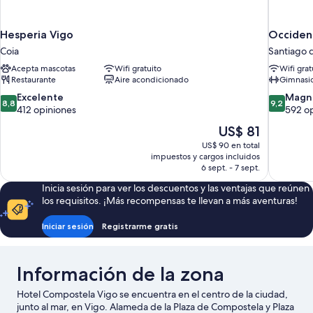
Hesperia Vigo
Occiden
Coia
Santiago 
Acepta mascotas
Wifi gratuito
Wifi grat
Restaurante
Aire acondicionado
Gimnasi
8.8
9.2
Excelente
Magní
8,8
9,2
de
de
412 opiniones
592 o
10,
10,
El
US$ 81
Excelente,
Magnífico
precio
US$ 90 en total
412
592
actual
impuestos y cargos incluidos
opiniones
opiniones
es
6 sept. - 7 sept.
de
Inicia sesión para ver los descuentos y las ventajas que reúnen
US$ 81
los requisitos. ¡Más recompensas te llevan a más aventuras!
Iniciar sesión
Registrarme gratis
Información de la zona
Hotel Compostela Vigo se encuentra en el centro de la ciudad,
junto al mar, en Vigo. Alameda de la Plaza de Compostela y Plaza