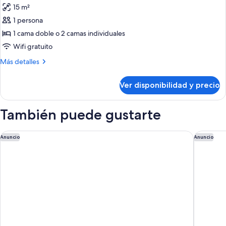
15 m²
las
1 persona
fotos
de
1 cama doble o 2 camas individuales
Double
Wifi gratuito
for
Más
Más detalles
single
detalles
use
sobre
Ver disponibilidad y precio
Double
for
single
También puede gustarte
use
Hesperia Vigo
Occident
Anuncio
Anuncio