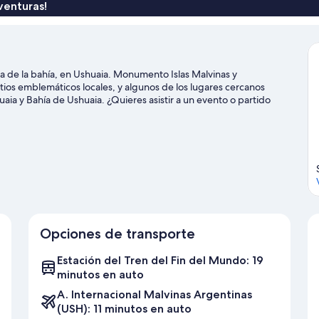
venturas!
ca de la bahía, en Ushuaia. Monumento Islas Malvinas y
os emblemáticos locales, y algunos de los lugares cercanos
ia y Bahía de Ushuaia. ¿Quieres asistir a un evento o partido
 sucede en Centro deportivo municipal o Ushuaia Rugby Club.
ctividades como ski en los alrededores.
Visitar nuestra guía de
Opciones de transporte
Estación del Tren del Fin del Mundo: 19
minutos en auto
A. Internacional Malvinas Argentinas
(USH): 11 minutos en auto