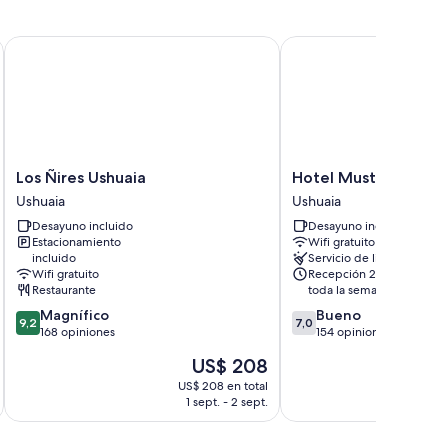
servicio de lavandería
Los Ñires Ushuaia
Hotel Mustapic
fi gratis, cajas de seguridad y habitaciones insonorizadas.
as habitaciones:
levisión por cable
Los
Hotel
Los Ñires Ushuaia
Hotel Mustapic
Ñires
Mustapic
Ushuaia
Ushuaia
Ushuaia
Ushuaia
Desayuno incluido
Desayuno incluido
Ushuaia
Estacionamiento
Wifi gratuito
incluido
Servicio de limpieza
Wifi gratuito
Recepción 24 horas,
Restaurante
toda la semana
9.2
7.0
Magnífico
Bueno
9,2
7,0
de
de
168 opiniones
154 opiniones
10,
10,
El
US$ 208
Magnífico,
Bueno,
precio
168
154
US$ 208 en total
actual
1 sept. - 2 sept.
opiniones
opiniones
es
de