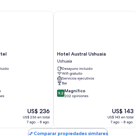
Una máquina expendedora, recepción disponible las 24 horas y 
l
Hotel Austral Ushuaia
Características de las habitaciones
En Los Naranjos, todas las habitaciones ofrecen comodidades como wi
También se incluyen los siguientes beneficios adicionales en todas l
Bidets, bañeras con ducha y secadores de pelo
Televisiones de pantalla plana de 40 pulgadas con canales de te
Hotel
tel
Hotel Austral Ushuaia
Calefacción, servicio de limpieza diario y teléfonos
Austral
Ushuaia
Ushuaia
luido
Desayuno incluido
Ushuaia
Wifi gratuito
Servicios ejecutivos
Bar
9.2
e
Magnífico
9,2
de
nes
202 opiniones
10,
Magnífico,
El
El
US$ 236
US$ 143
202
precio
precio
US$ 236 en total
US$ 143 en total
opiniones
actual
actual
7 ago. - 8 ago.
7 ago. - 8 ago.
es
es
de
de
Comparar propiedades similares