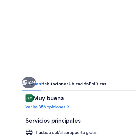
52+
Resumen
Habitaciones
Ubicación
Políticas
Opiniones
Muy buena
8,2
8,2 de 10
Ver las 356 opiniones
Servicios principales
Traslado del/al aeropuerto gratis