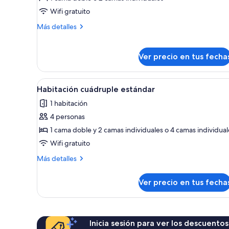
Double
Wifi gratuito
Room
Más
Más detalles
Standard
detalles
sobre
Double
Ver precio en tus fecha
Room
Standard
Ver
Habitación de hotel con dos cam
2
Habitación cuádruple estándar
todas
1 habitación
las
4 personas
fotos
de
1 cama doble y 2 camas individuales o 4 camas individual
Habitación
Wifi gratuito
cuádruple
Más
Más detalles
estándar
detalles
sobre
Ver precio en tus fecha
Habitación
cuádruple
estándar
Inicia sesión para ver los descuentos