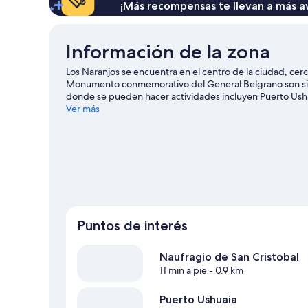
¡Más recompensas te llevan a más a
Información de la zona
Los Naranjos se encuentra en el centro de la ciudad, cer
Monumento conmemorativo del General Belgrano son siti
donde se pueden hacer actividades incluyen Puerto Ushua
mientras estás en la ciudad? Échale un vistazo a lo que
Ver más
Encontrarás muchas opciones para conocer la zona con a
viaje de Ushuaia
Puntos de interés
Naufragio de San Cristobal
11 min a pie
- 0.9 km
Puerto Ushuaia