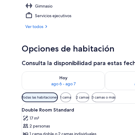
Gimnasio
Exterior
Servicios ejecutivos
Ver todos
Opciones de habitación
Consulta la disponibilidad para estas fec
Consulta la disponibilidad para hoy ago 6 - ago 7
Consulta la d
Hoy
ago 6 - ago 7
Filtros
Todas las habitaciones
1 cama
2 camas
3 camas o más
disponibles
Ver
Caja de seguridad en la habita
para
4
Double Room Standard
todas
las
17 m²
las
habitaciones
2 personas
fotos
de
1 cama doble o 2 camas individuales