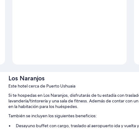
Los Naranjos
Este hotel cerca de Puerto Ushuaia
Si te hospedas en Los Naranjos, disfrutarás de tu estadía con traslad
lavandería/tintorería y una sala de fitness. Además de contar con un
en la habitación para los huéspedes.
También se incluyen los siguientes beneficios:
Desayuno buffet con cargo, traslado al aeropuerto ida y vuelta y
Resguardo de equipaje, 1 sala de reuniones y áreas para no fu