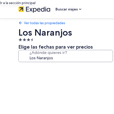
Ir a la sección principal
Buscar viajes
Ver todas las propiedades
Los Naranjos
Propiedad
de
Elige las fechas para ver precios
3.5
¿Adónde quieres ir?
estrellas
Galería
de
fotos
de
Los
Naranjos