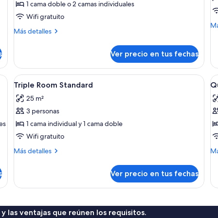
1 cama doble o 2 camas individuales
Habitación
H
Wifi gratuito
doble
tr
M
Má
Más
estándar
Más detalles
e
de
detalles
so
sobre
Ha
s
Ver precio en tus fechas
Habitación
tri
doble
es
estándar
as, televisión, piso de madera y vista a la ciudad.
Ver
Caja de seguridad en la habitación y s
V
4
Triple Room Standard
Q
todas
t
25 m²
las
la
3 personas
fotos
f
de
d
es
1 cama individual y 1 cama doble
Triple
Q
Wifi gratuito
Room
R
Más
M
Más detalles
Má
Standard
S
detalles
de
sobre
so
s
Ver precio en tus fechas
Triple
Qu
Room
R
Standard
St
 y las ventajas que reúnen los requisitos.