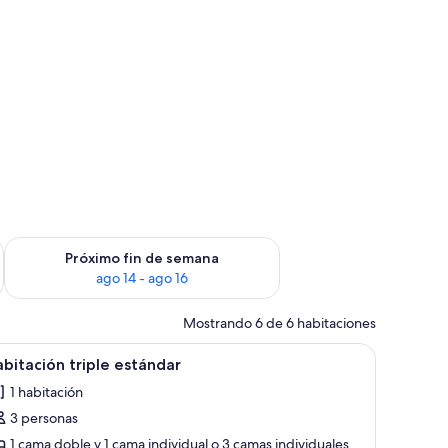
fin de semana ago 7 - ago 9
Consulta la disponibilidad para el próximo fin de semana ago 
Próximo fin de semana
ago 14 - ago 16
Mostrando 6 de 6 habitaciones
istema de insonorización
er
Caja de seguridad en la habitación y sistema 
4
bitación triple estándar
odas
1 habitación
s
3 personas
otos
e
1 cama doble y 1 cama individual o 3 camas individuales