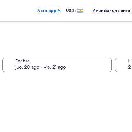
•
Abrir app
USD
Anunciar una prop
Fechas
H