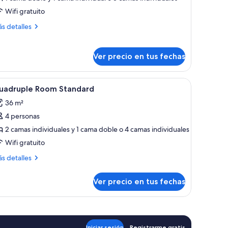
abitación
Wifi gratuito
iple
ás
s detalles
stándar
talles
bre
bitación
Ver precio en tus fechas
ple
tándar
istema de insonorización
er
Caja de seguridad en la habitación y sistema 
4
uadruple Room Standard
odas
36 m²
s
4 personas
otos
e
2 camas individuales y 1 cama doble o 4 camas individuales
uadruple
Wifi gratuito
oom
ás
s detalles
tandard
talles
bre
Ver precio en tus fechas
adruple
oom
andard
Iniciar sesión
Registrarme gratis