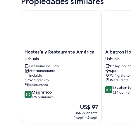
Propiedades similares
Hostería y Restaurante América
Albatros Hote
Hostería
Albatros
Hostería y Restaurante América
Albatros Ho
y
Hotel
Ushuaia
Ushuaia
Restaurante
Ushuaia
Desayuno incluido
Desayuno inc
América
Estacionamiento
Spa
Ushuaia
incluido
Wifi gratuito
Wifi gratuito
Restaurante
Restaurante
8.8
Excelent
8,8
9.0
Magnífico
de
524 opinio
9,0
de
196 opiniones
10,
10,
Excelente,
El
US$ 97
Magnífico,
524
precio
196
US$ 97 en total
opiniones
actual
1 sept. - 2 sept.
opiniones
es
de