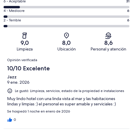
Excelente.
Evaluación:
6 - Aceptable
31
-
113
6
Bueno.
Evaluación:
4 - Mediocre
6
de
-
78
4
234
Aceptable.
Evaluación:
2 - Terrible
6
de
-
opiniones
31
2
234
Mediocre.
de
-
opiniones
6
234
Terrible.
de
9,0
8,0
8,6
opiniones
6
234
Limpieza
Ubicación
Personal y atención
de
opiniones
Opiniones
234
Opinión verificada
opiniones
10/10 Excelente
Jazz
9 ene. 2026
Le gustó: Limpieza, servicios, estado de la propiedad e instalaciones
Muy lindo hotel con una linda vista al mar y las habitaciones
lindas y limpias :) el personal es super amable y serviciales :)
Se hospedó 1 noche en enero de 2026
0