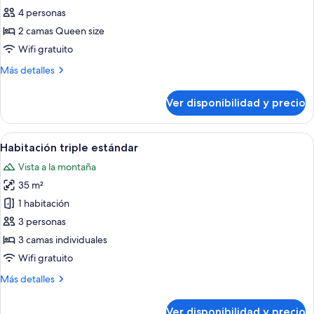
de
4 personas
Habitación
2 camas Queen size
doble
Wifi gratuito
superior
Más
Más detalles
detalles
sobre
Ver disponibilidad y precio
Habitación
doble
superior
Ver
Una habitación de hotel con suelo de
8
Habitación triple estándar
todas
Vista a la montaña
las
35 m²
fotos
de
1 habitación
Habitación
3 personas
triple
3 camas individuales
estándar
Wifi gratuito
Más
Más detalles
detalles
sobre
Ver disponibilidad y precio