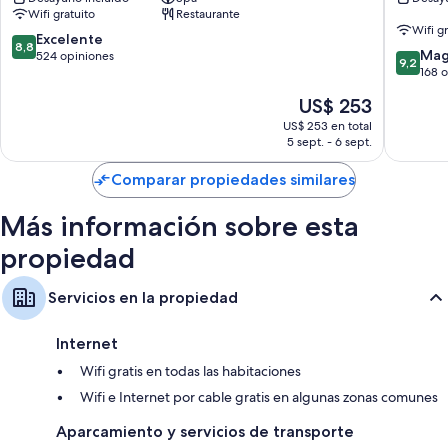
Ushuaia
También se incluyen los siguientes servicios adicionales:
Wifi gratuito
Restaurante
Wifi g
8.8
Excelente
Reciclaje y bombillas LED
8,8
9.2
Mag
de
524 opiniones
9,2
Baños con cabezales de ducha tipo lluvia y artículos de tocador
de
168 
10,
ecológicos
10,
Excelente,
El
US$ 253
Magnífi
524
Televisiones LCD con canales de televisión por cable
precio
168
US$ 253 en total
opiniones
actual
Servicio de cuidado de niños, servicio de limpieza diario y escritorios
5 sept. - 6 sept.
opinion
es
de
Comparar propiedades similares
US$ 253
Más información sobre esta
propiedad
Servicios en la propiedad
Internet
Wifi gratis en todas las habitaciones
Wifi e Internet por cable gratis en algunas zonas comunes
Aparcamiento y servicios de transporte