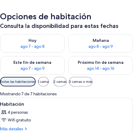
Opciones de habitación
Consulta la disponibilidad para estas fechas
Consulta la disponibilidad para hoy ago 7 - ago 8
Consulta la disponibilidad pa
Hoy
Mañana
ago 7 - ago 8
ago 8 - ago 9
Consulta la disponibilidad para este fin de semana ago 7 - ag
Consulta la disponibilidad par
Este fin de semana
Próximo fin de semana
ago 7 - ago 9
ago 14 - ago 16
Filtros
Todas las habitaciones
1 cama
2 camas
3 camas o más
disponibles
para
Mostrando 7 de 7 habitaciones
las
Ver
Un baño moderno con bañera, inodoro
1
Habitación
habitaciones
todas
4 personas
las
Wifi gratuito
fotos
de
Más
Más detalles