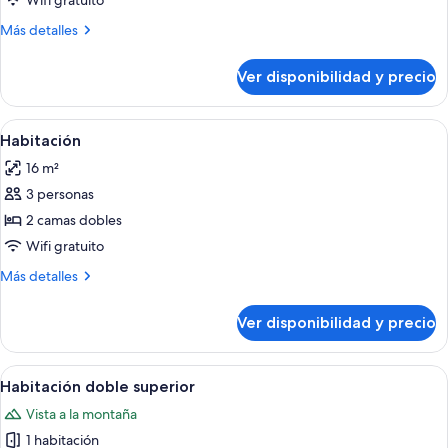
Wifi gratuito
Más
Más detalles
detalles
sobre
Ver disponibilidad y precio
Habitación
doble
estándar
Ver
Una habitación de hotel con dos camas,
8
Habitación
todas
16 m²
las
3 personas
fotos
de
2 camas dobles
Habitación
Wifi gratuito
Más
Más detalles
detalles
sobre
Ver disponibilidad y precio
Habitación
Ver
Una habitación de hotel con dos camas, 
6
Habitación doble superior
todas
Vista a la montaña
las
1 habitación
fotos