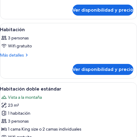
detalles
Habitación
sobre
Ver disponibilidad y precio
Habitación
Ver
Habitación de hotel con dos camas, un 
8
Habitación
todas
3 personas
las
Wifi gratuito
fotos
de
Más
Más detalles
detalles
Habitación
sobre
Ver disponibilidad y precio
Habitación
Ver
Una habitación de hotel con cama, una 
10
Habitación doble estándar
todas
Vista a la montaña
las
23 m²
fotos
de
1 habitación
Habitación
3 personas
doble
1 cama King size o 2 camas individuales
estándar