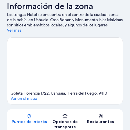
Información de la zona
Las Lengas Hotel se encuentra en el centro de la ciudad, cerca
de la bahía, en Ushuaia. Casa Beban y Monumento Islas Malvinas
son sitios emblemáticos locales, y algunos de los lugares
cercanos donde se pueden hacer actividades incluyen Puerto
Ver más
Ushuaia y Bahía de Ushuaia. ¿Quieres asistir a un evento o
partido mientras estás en la ciudad? Échale un vistazo a lo que
sucede en Centro deportivo municipal o Ushuaia Rugby Club.
Diviértete en las montañas con pistas de ski cross-country y
pistas de ski alpino, o prueba otras actividades al aire libre, como
moto de nieve y paseos con raquetas de nieve.
Visitar nuestra
guía de viaje de Ushuaia
Goleta Florencia 1722, Ushuaia, Tierra del Fuego, 9410
Ver en el mapa
Mapa
Puntos de interés
Opciones de
Restaurantes
transporte