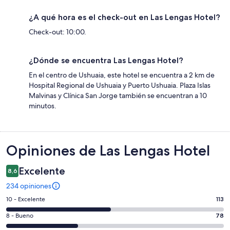
¿A qué hora es el check-out en Las Lengas Hotel?
Check-out: 10:00.
¿Dónde se encuentra Las Lengas Hotel?
En el centro de Ushuaia, este hotel se encuentra a 2 km de
Hospital Regional de Ushuaia y Puerto Ushuaia. Plaza Islas
Malvinas y Clínica San Jorge también se encuentran a 10
minutos.
Opiniones
Opiniones de Las Lengas Hotel
Excelente
8,6
234 opiniones
Evaluación:
10 - Excelente
113
10
Evaluación:
8 - Bueno
78
-
8