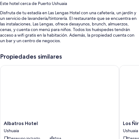
Este hotel cerca de Puerto Ushuaia
Disfruta de tu estadía en Las Lengas Hotel con una cafetería, un jardín y
un servicio de lavandería/tintorería. El restaurante que se encuentra en
las instalaciones, Las Lengas, ofrece desayunos, brunch, almuerzos,
cenas, y cuenta con menú para niños. Todos los huéspedes tendrán
acceso a wifi gratis en la habitación. Además, la propiedad cuenta con
un bar y un centro de negocios.
También encontrarás los siguientes beneficios:
Propiedades similares
Estacionamiento gratis
Albatros Hotel
Los Ñire
Desayuno buffet con cargo, un punto de carga para vehículos
eléctricos y check-out exprés
Asistencia turística y para la compra de entradas, una caja de
seguridad en la recepción y áreas para no fumadores
Los huéspedes dejan excelentes opiniones sobre la atención del
personal
Características de las habitaciones
En Las Lengas Hotel, todas las habitaciones tienen beneficios como ropa
Albatros
Los
Albatros Hotel
Los Ñi
de cama de alta calidad. Además, brindan servicios como wifi gratis y
Hotel
Ñires
Ushuaia
Ushuaia
cajas de seguridad.
Ushuaia
Ushuaia
Desayuno incluido
Spa
Desayu