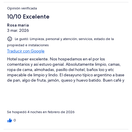
Opinión verificada
10/10 Excelente
Rosa maria
3 mar. 2026
Le gustó: Limpieza, personal y atención, servicios, estado de la
propiedad e instalaciones
Traducir con Google
Hotel super excelente. Nos hospedamos en el por los
comentarios y así estuvo genial. Absolutamente limpio, camas,
ropa de cama, almohadas, pasillo del hotel, baños loo y etc
impecable de limpio y lindo. El desayuno típico argentino a base
de pan, algo de fruta, jamón, queso y huevo batido. Buen café y
jugos no naturales pero de buena calidad. Está a unos minutos
del centro en una pequeña cuesta igual que todas las calles de
Ushuaia, pero el clima favorece caminar y los Uber son muy
económicos y funciona muy bien. Pero es algo que bien vale la
pena. El hotel precio calidad es mucho muy bueno. No hay
venta de nada ahí muy cerca ni agua. Pero ya mencioné que el
Se hospedó 4 noches en febrero de 2026
centro está a 10 minutos a pie. El Restaurante del hotel deja de
0
funcionar de 3 a 8 pm y eso si es pico incómodo.