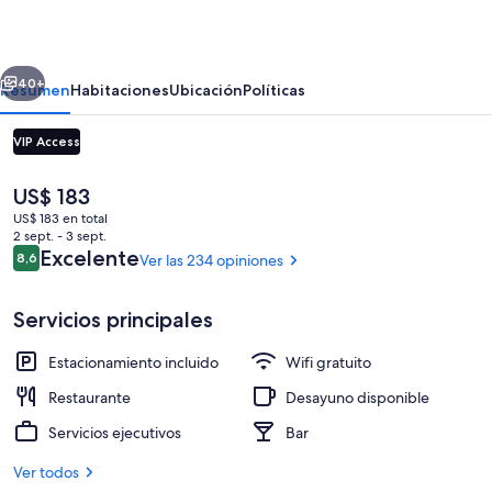
Hotel
erior
Siguiente
40+
Resumen
Habitaciones
Ubicación
Políticas
VIP Access
El
US$ 183
precio
US$ 183 en total
actual
2 sept. - 3 sept.
es
Opiniones
Excelente
8,6
Ver las 234 opiniones
8,6 de 10
de
US$ 183
Servicios principales
Centro de negocios
Estacionamiento incluido
Wifi gratuito
Restaurante
Desayuno disponible
Servicios ejecutivos
Bar
Ver todos