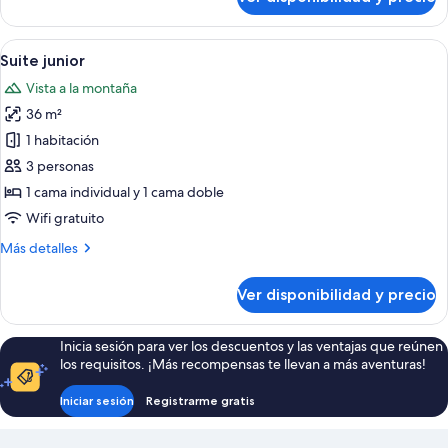
Habitación
triple
estándar
Ver
Una habitación de hotel con una cama 
7
Suite junior
todas
Vista a la montaña
las
36 m²
fotos
de
1 habitación
Suite
3 personas
junior
1 cama individual y 1 cama doble
Wifi gratuito
Más
Más detalles
detalles
sobre
Ver disponibilidad y precio
Suite
junior
Inicia sesión para ver los descuentos y las ventajas que reúnen
los requisitos. ¡Más recompensas te llevan a más aventuras!
Iniciar sesión
Registrarme gratis