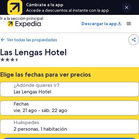
Cámbiate a la app
Accede a descuentos al instante con la app
Ir a la sección principal
Descargar la app
Ver todas las propiedades
Las Lengas Hotel
Propiedad
de
3.5
Elige las fechas para ver precios
estrellas
¿Adónde quieres ir?
Fechas
Huéspedes