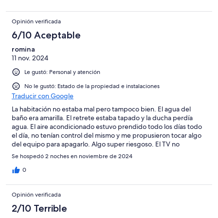
Opinión verificada
6/10 Aceptable
romina
11 nov. 2024
Le gustó: Personal y atención
No le gustó: Estado de la propiedad e instalaciones
Traducir con Google
La habitación no estaba mal pero tampoco bien. El agua del
baño era amarilla. El retrete estaba tapado y la ducha perdía
agua. El aire acondicionado estuvo prendido todo los días todo
el día, no tenían control del mismo y me propusieron tocar algo
del equipo para apagarlo. Algo super riesgoso. El TV no
funcionaba y tampoco tenía control. No había teléfono en la
Se hospedó 2 noches en noviembre de 2024
habitación, a cambio era todo a través es de WhatsApp. En mi
caso, mi conexión era mala incluso después de conectar a wifi
0
por lo que era dificultoso. La recepción fue buena a except de
una de las chicas que estaba el domingo por la mañana!
Opinión verificada
2/10 Terrible