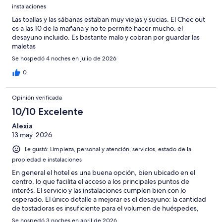
instalaciones
Las toallas y las sábanas estaban muy viejas y sucias. El Chec out
es a las 10 de la mañana y no te permite hacer mucho. el
desayuno incluido. Es bastante malo y cobran por guardar las
maletas
Se hospedó 4 noches en julio de 2026
0
Opinión verificada
10/10 Excelente
Alexia
13 may. 2026
Le gustó: Limpieza, personal y atención, servicios, estado de la
propiedad e instalaciones
En general el hotel es una buena opción, bien ubicado en el
centro, lo que facilita el acceso a los principales puntos de
interés. El servicio y las instalaciones cumplen bien con lo
esperado. El único detalle a mejorar es el desayuno: la cantidad
de tostadoras es insuficiente para el volumen de huéspedes,
por lo que en horas pico puede generarse algo de espera. Un
Se hospedó 3 noches en abril de 2026