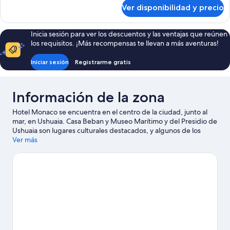
sobre
Ver disponibilidad y precio
Quadruple
Room
Standard
Inicia sesión para ver los descuentos y las ventajas que reúnen
los requisitos. ¡Más recompensas te llevan a más aventuras!
Iniciar sesión
Registrarme gratis
Información de la zona
Hotel Monaco se encuentra en el centro de la ciudad, junto al
mar, en Ushuaia. Casa Beban y Museo Marítimo y del Presidio de
Ushuaia son lugares culturales destacados, y algunos de los
puntos de interés más importantes del área incluyen
Ver más
Monumento Islas Malvinas y Plaza Malvinas. También puedes
darte una vuelta por Monumento conmemorativo del General
Belgrano y Iglesia Merced. Encontrarás muchas opciones para
conocer la zona con actividades como ski en los alrededores.
Visitar nuestra guía de viaje de Ushuaia