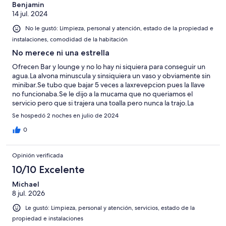
Benjamin
14 jul. 2024
No le gustó: Limpieza, personal y atención, estado de la propiedad e
instalaciones, comodidad de la habitación
No merece ni una estrella
Ofrecen Bar y lounge y no lo hay ni siquiera para conseguir un
agua.La alvona minuscula y sinsiquiera un vaso y obviamente sin
minibar.Se tubo que bajar 5 veces a laxrevepcion pues la llave
no funcionaba.Se le dijo a la mucama que no queriamos el
servicio pero que si trajera una toalla pero nunca la trajo.La
bañera era muy deslizante y no tenia un caucho para evitarlo y ni
Se hospedó 2 noches en julio de 2024
hablar del mal desayuno.Yo he sido gold por muchos años y me
quedo en hoteles de minimo 4 estrellas pero escogiste este de
0
tres estrellas por lo centrico.Me hicieron pagar apenas me
registre sino me hubiera cambiado de hotel.No entiendo como
Opinión verificada
uds le dan 3 estrellas acesta porqueria de hotel lo que me a
hacer reflexionar antes de volver a hacer una rsevacion con Uds
10/10 Excelente
Michael
8 jul. 2026
Le gustó: Limpieza, personal y atención, servicios, estado de la
propiedad e instalaciones