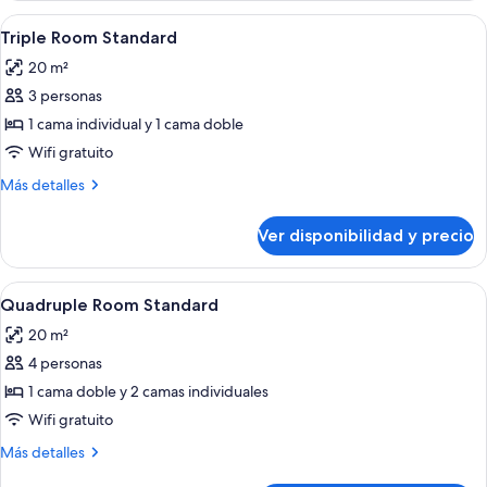
Standard
Ver
Escritorio, cunas gratuitas, camas plega
11
Triple Room Standard
todas
20 m²
las
3 personas
fotos
de
1 cama individual y 1 cama doble
Triple
Wifi gratuito
Room
Más
Más detalles
Standard
detalles
sobre
Ver disponibilidad y precio
Triple
Room
Standard
Ver
Escritorio, cunas gratuitas, camas plega
17
Quadruple Room Standard
todas
20 m²
las
4 personas
fotos
de
1 cama doble y 2 camas individuales
Quadruple
Wifi gratuito
Room
Más
Más detalles
Standard
detalles