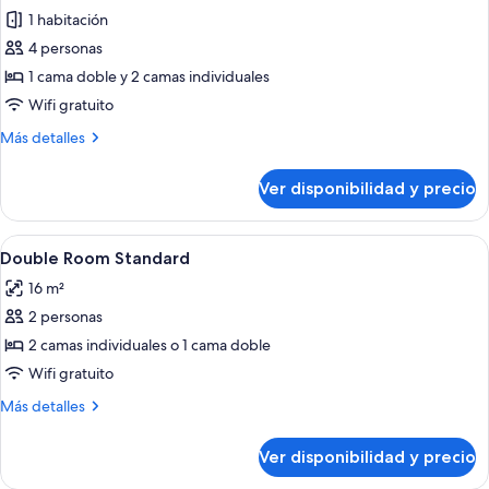
de
1 habitación
Habitación
4 personas
cuádruple
1 cama doble y 2 camas individuales
Wifi gratuito
Más
Más detalles
detalles
sobre
Ver disponibilidad y precio
Habitación
cuádruple
Ver
Escritorio, cunas gratuitas, camas plega
14
Double Room Standard
todas
16 m²
las
2 personas
fotos
de
2 camas individuales o 1 cama doble
Double
Wifi gratuito
Room
Más
Más detalles
Standard
detalles
sobre
Ver disponibilidad y precio
Double
Room