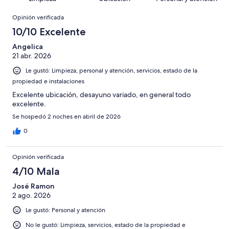
de
opiniones
Opiniones
303
Opinión verificada
opiniones
10/10 Excelente
Angelica
21 abr. 2026
Le gustó: Limpieza, personal y atención, servicios, estado de la
propiedad e instalaciones
Excelente ubicación, desayuno variado, en general todo
excelente.
Se hospedó 2 noches en abril de 2026
0
Opinión verificada
4/10 Mala
José Ramon
2 ago. 2026
Le gustó: Personal y atención
No le gustó: Limpieza, servicios, estado de la propiedad e