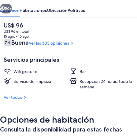
erior
Siguiente
50+
Resumen
Habitaciones
Ubicación
Políticas
El
US$ 96
precio
US$ 96 en total
actual
15 ago. - 16 ago.
es
Opiniones
Buena
7,4
Ver las 303 opiniones
7,4 de 10
de
US$ 96
Servicios principales
Wifi gratuito
Bar
Vista al paisaje
Servicio de limpieza
Recepción 24 horas, toda la
semana
Ver todos
Opciones de habitación
Consulta la disponibilidad para estas fechas