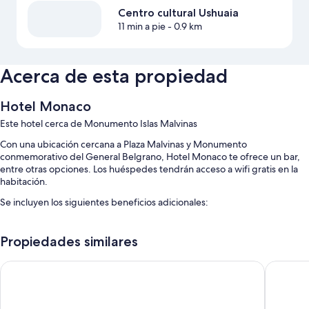
Centro cultural Ushuaia
11 min a pie
- 0.9 km
Acerca de esta propiedad
Hotel Monaco
Este hotel cerca de Monumento Islas Malvinas
Con una ubicación cercana a Plaza Malvinas y Monumento
conmemorativo del General Belgrano, Hotel Monaco te ofrece un bar,
entre otras opciones. Los huéspedes tendrán acceso a wifi gratis en la
habitación.
Se incluyen los siguientes beneficios adicionales:
Áreas para no fumadores, asistencia turística y para la compra de
entradas y resguardo de equipaje
Propiedades similares
Recepción disponible las 24 horas, servicios de concierge y un
Hotel Mustapic
Villa Bre
ascensor
Equipo para deportes de invierno