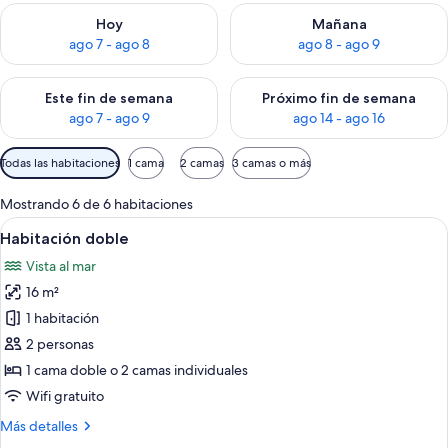
Consulta la disponibilidad para hoy ago 7 - ago 8
Consulta la disponibilidad pa
Hoy
Mañana
ago 7 - ago 8
ago 8 - ago 9
Consulta la disponibilidad para este fin de semana ago 7 - ag
Consulta la disponibilidad par
Este fin de semana
Próximo fin de semana
ago 7 - ago 9
ago 14 - ago 16
Filtros
Todas las habitaciones
1 cama
2 camas
3 camas o más
disponibles
para
Mostrando 6 de 6 habitaciones
las
Ver
Un dormitorio con cama, escritorio, sil
11
Habitación doble
habitaciones
todas
Vista al mar
las
16 m²
fotos
de
1 habitación
Habitación
2 personas
doble
1 cama doble o 2 camas individuales
Wifi gratuito
Más
Más detalles
detalles