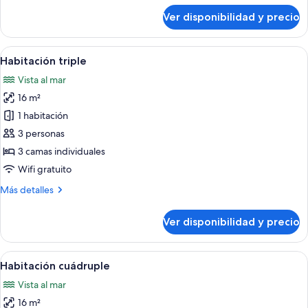
sobre
Ver disponibilidad y precio
Habitación
doble
Ver
Un dormitorio con una litera, un escrito
6
Habitación triple
todas
Vista al mar
las
16 m²
fotos
de
1 habitación
Habitación
3 personas
triple
3 camas individuales
Wifi gratuito
Más
Más detalles
detalles
sobre
Ver disponibilidad y precio
Habitación
triple
Ver
Una habitación con dos camas, una mesi
13
Habitación cuádruple
todas
Vista al mar
las
16 m²
fotos