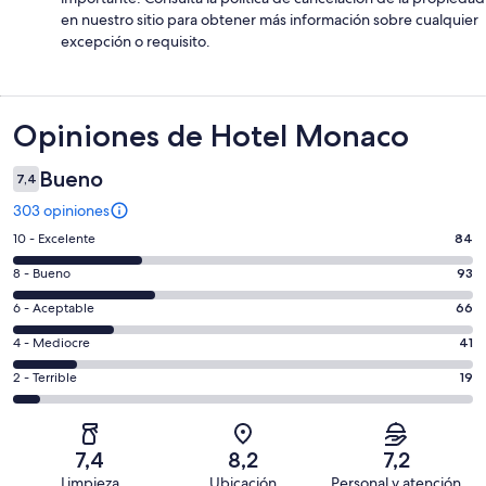
en nuestro sitio para obtener más información sobre cualquier
excepción o requisito.
Opiniones
Opiniones de Hotel Monaco
Bueno
7,4
303 opiniones
Evaluación:
10 - Excelente
84
10
Evaluación:
8 - Bueno
93
-
8
Excelente.
Evaluación:
6 - Aceptable
66
-
84
6
Bueno.
Evaluación:
4 - Mediocre
41
de
-
93
4
303
Aceptable.
Evaluación:
2 - Terrible
19
de
-
opiniones
66
2
303
Mediocre.
de
-
opiniones
41
303
Terrible.
de
7,4
8,2
7,2
opiniones
19
303
Limpieza
Ubicación
Personal y atención