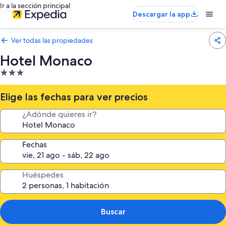
Ir a la sección principal
Descargar la app
Ver todas las propiedades
Hotel Monaco
Propiedad
de
3.0
Elige las fechas para ver precios
estrellas
¿Adónde quieres ir?
Fechas
Huéspedes
Buscar