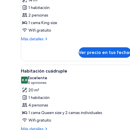
14 m²
Habitación
1 habitación
doble
2 personas
estándar,
1 cama King size
vista
al
Wifi gratuito
canal
Más
Más detalles
detalles
sobre
Ver precio en tus fecha
Habitación
doble
estándar,
Ver
Una habitación de hotel con cam
6
vista
Habitación cuádruple
todas
al
Excelente
canal
las
8,8
8,8 de 10
(3
3 opiniones
fotos
opiniones)
20 m²
de
1 habitación
Habitación
4 personas
cuádruple
1 cama Queen size y 2 camas individuales
Wifi gratuito
Más
Más detalles