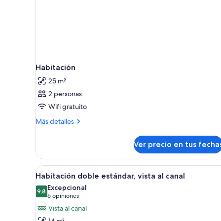
Habitación
25 m²
2 personas
Wifi gratuito
Más
Más detalles
detalles
sobre
Ver precio en tus fecha
Habitación
Ver
Habitación de hotel moderna c
14
Habitación doble estándar, vista al canal
todas
Excepcional
las
9,8
9,8 de 10
(6
6 opiniones
fotos
opiniones)
Vista al canal
de