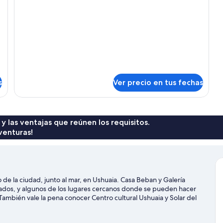
Habitación
cuádruple,
vista
al
canal
s
Ver precio en tus fechas
 y las ventajas que reúnen los requisitos.
venturas!
 de la ciudad, junto al mar, en Ushuaia. Casa Beban y Galería
cados, y algunos de los lugares cercanos donde se pueden hacer
También vale la pena conocer Centro cultural Ushuaia y Solar del
zona con actividades como snowboard.
Visitar nuestra guía de viaje