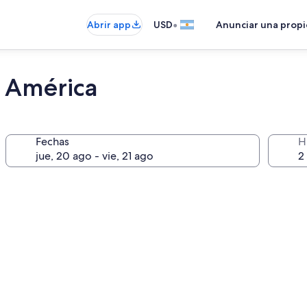
•
Abrir app
USD
Anunciar una prop
e América
Fechas
H