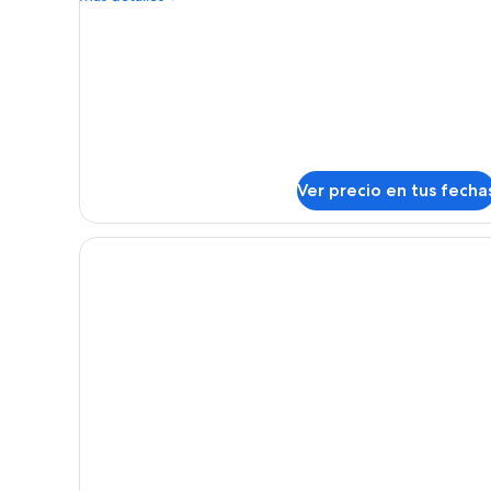
detalles
sobre
Habitación
cuádruple
Ver precio en tus fecha