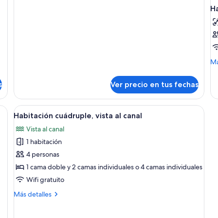
Departamento
H
Deluxe
M
Má
de
so
s
Ver precio en tus fechas
Ha
Ver
Una habitación de hotel con dos camas
5
Habitación cuádruple, vista al canal
todas
Vista al canal
las
1 habitación
fotos
de
4 personas
Habitación
1 cama doble y 2 camas individuales o 4 camas individuales
cuádruple,
Wifi gratuito
vista
Más
Más detalles
al
detalles
canal
sobre