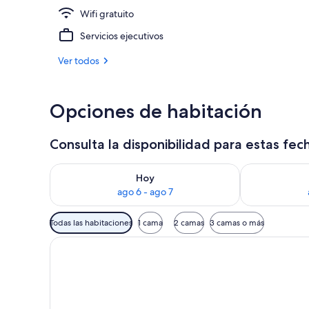
Wifi gratuito
Área de sala 
Servicios ejecutivos
Ver todos
Opciones de habitación
Consulta la disponibilidad para estas fec
Consulta la disponibilidad para hoy ago 6 - ago 7
Consulta la d
Hoy
ago 6 - ago 7
Filtros
Todas las habitaciones
1 cama
2 camas
3 camas o más
disponibles
para
las
habitaciones