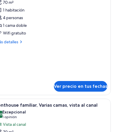
70 m²
uite
1 habitación
studio
4 personas
uperior,
1 cama doble
sta
Wifi gratuito
ás
s detalles
ahía
talles
bre
ite
tudio
perior,
ta
Ver precio en tus fechas
hía
 ventana.
torio, televisor y armario.
er
Un salón acogedor con un ventanal grande, u
12
nthouse familiar, Varias camas, vista al canal
odas
Excepcional
s
,0
10,0 de 10
(1
1 opinión
otos
opinión)
Vista al canal
e