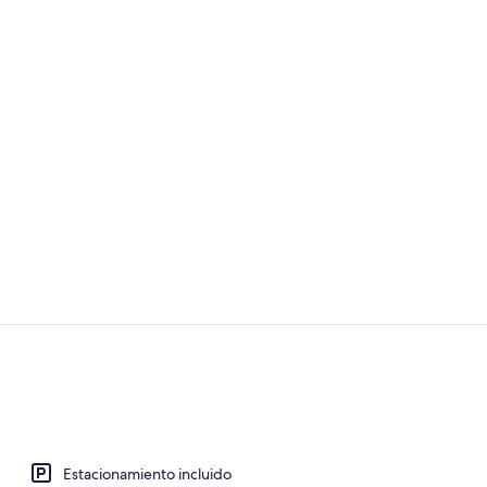
Ropa de cama
Área de sala 
Estacionamiento incluido