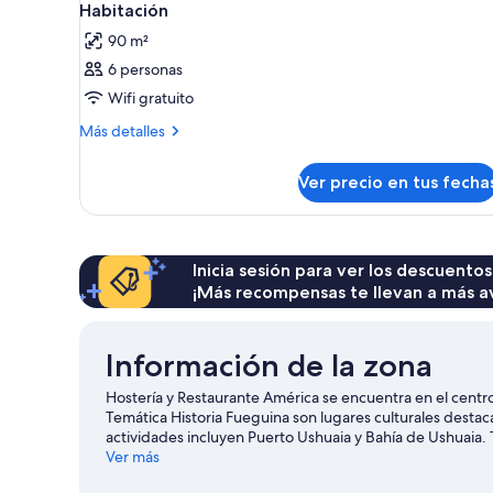
Habitación
90 m²
6 personas
Wifi gratuito
Más
Más detalles
detalles
sobre
Ver precio en tus fecha
Habitación
Inicia sesión para ver los descuentos
¡Más recompensas te llevan a más a
Información de la zona
Hostería y Restaurante América se encuentra en el centro
Temática Historia Fueguina son lugares culturales desta
actividades incluyen Puerto Ushuaia y Bahía de Ushuaia. 
Bosque. Encontrarás muchas opciones para conocer la 
Ver más
de Ushuaia