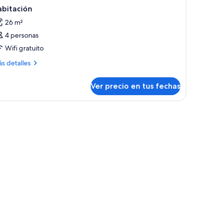
abitación
26 m²
4 personas
Wifi gratuito
ás
s detalles
talles
bre
Ver precio en tus fechas
bitación
, una ventana con cortinas, un radiador y un cuadro en la pared.