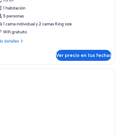
70 m²
enthouse
1 habitación
miliar,
5 personas
arias
1 cama individual y 2 camas King size
amas,
sta
Wifi gratuito
ás
s detalles
anal
talles
bre
Ver precio en tus fechas
nthouse
iliar,
rias
cocina y un ventanal grande.
mas,
ta
nal