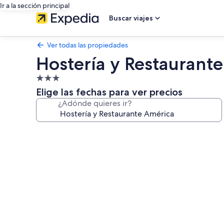
Ir a la sección principal
Buscar viajes
Ver todas las propiedades
Hostería y Restaurant
Propiedad
de
Elige las fechas para ver precios
3.0
¿Adónde quieres ir?
estrellas
Galería
de
fotos
de
Hostería
y
Restaurante