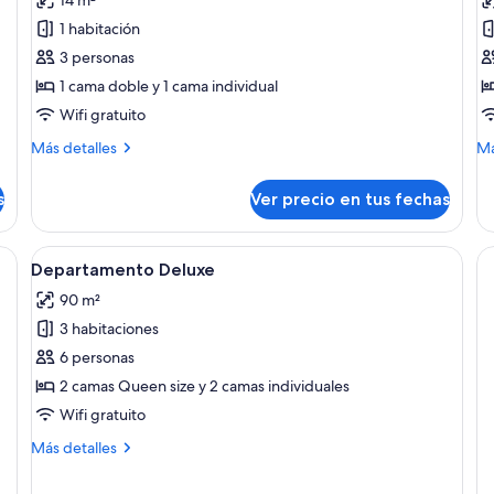
14 m²
Habitación
P
1 habitación
triple,
fa
3 personas
vista
V
1 cama doble y 1 cama individual
al
c
canal
vi
Wifi gratuito
al
Más
M
Más detalles
Má
c
detalles
de
sobre
so
s
Ver precio en tus fechas
Habitación
Pe
triple,
fam
vista
Va
a, escritorio, televisor y armario.
Ver
Una sala moderna con sofá, comedor, 
10
al
ca
Departamento Deluxe
todas
canal
vis
90 m²
las
al
ca
3 habitaciones
fotos
de
6 personas
Departamento
2 camas Queen size y 2 camas individuales
Deluxe
Wifi gratuito
Más
Más detalles
detalles
sobre