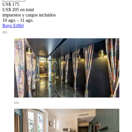
US$ 175
US$ 205 en total
impuestos y cargos incluidos
10 ago. - 11 ago.
Rayz Eiffel