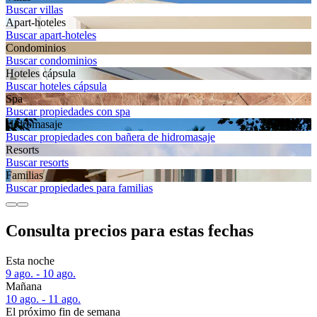
Buscar villas
Apart-hoteles
Buscar apart-hoteles
Condominios
Buscar condominios
Hoteles cápsula
Buscar hoteles cápsula
Spa
Buscar propiedades con spa
Hidromasaje
Buscar propiedades con bañera de hidromasaje
Resorts
Buscar resorts
Familias
Buscar propiedades para familias
Consulta precios para estas fechas
Esta noche
9 ago. - 10 ago.
Mañana
10 ago. - 11 ago.
El próximo fin de semana