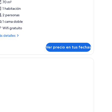
70 m²
ite,
1 habitación
iscina
2 personas
rivada
1 cama doble
Dedari)
Wifi gratuito
ás
s detalles
talles
bre
Ver precio en tus fechas
ite,
scina
ivada
o rodeado de abundante vegetación.
edari)