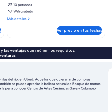
10 personas
Wifi gratuito
Más
Más detalles
detalles
sobre
s
Ver precio en tus fechas
Habitación
 y las ventajas que reúnen los requisitos.
venturas!
illas del río, en Ubud. Aquellos que quieran ir de compras
también se puede apreciar la belleza natural de Bosque de monos
la pena conocer Centro de Artes Cerámicas Gaya y Columpio
la zona o entrégate a la aventura haciendo caminatas o ciclismo
viaje de Ubud