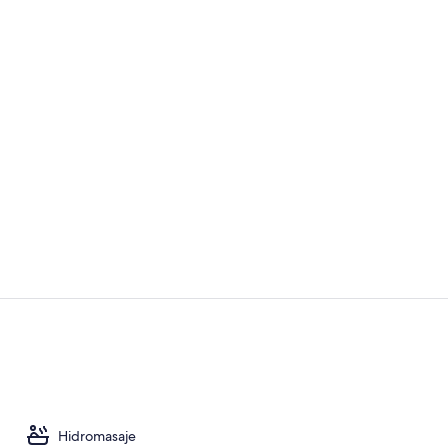
Áreas de la 
Fachada de l
Hidromasaje