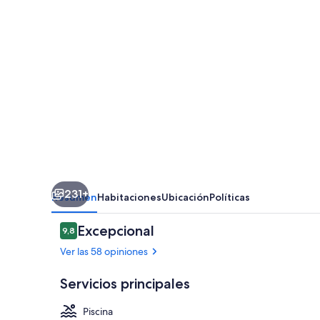
231+
Resumen
Habitaciones
Ubicación
Políticas
Opiniones
Excepcional
9,8
9,8 de 10
Ver las 58 opiniones
Servicios principales
Piscina