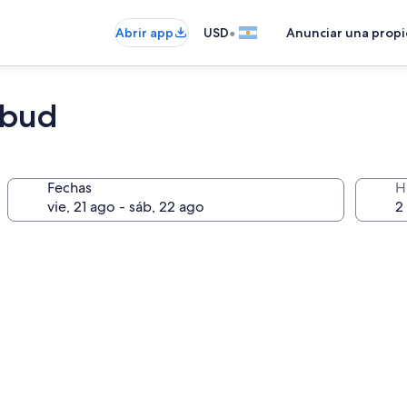
•
Abrir app
USD
Anunciar una prop
Ubud
Fechas
H