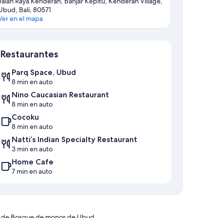
Jalan Raya Kenderan, Banjar Kepitu, Kenderan Village,
Ubud, Bali, 80571
Ver en el mapa
Mapa
Restaurantes
Parq Space, Ubud
8 min en auto
Nino Caucasian Restaurant
8 min en auto
Cocoku
8 min en auto
Natti’s Indian Specialty Restaurant
3 min en auto
Home Cafe
7 min en auto
rca de Bosque de monos de Ubud