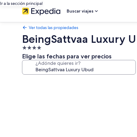
Ir a la sección principal
Buscar viajes
Ver todas las propiedades
BeingSattvaa Luxury 
Propiedad
de
Elige las fechas para ver precios
4.0
¿Adónde quieres ir?
estrellas
Galería
de
fotos
de
BeingSattvaa
Luxury
Ubud