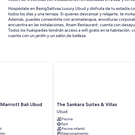
Hospédate en BeingSattvaa Luxury Ubud y disfruta de tu estadía con 
todos los días y una terraza. Si quieres descansar y relajarte, te inv
Además, puedes consentirte con aromaterapia, envolturas corporale
encuentra en las instalaciones, Anam Restaurant, cuenta con desayun
Todos los huéspedes tendrán acceso a wifi gratis en la habitación
cuenta con un jardín y un salón de belleza.
Se incluyen los siguientes beneficios adicionales:
2 piscinas al aire libre con sillones reclinables de piscina y sombri
Estacionamiento y valet parking gratis
rriott Bali Ubud
The Sankara Suites & Villas
Desayuno a la carta con cargo, traslados por la zona gratis y alqui
Una piscina natural, acceso a un gimnasio cercano y servicio de 
Características de las habitaciones
En BeingSattvaa Luxury Ubud, todas las habitaciones poseen comod
The
acondicionado. Además, brindan beneficios como áreas de descans
Marriott Bali Ubud
The Sankara Suites & Villas
Sankara
Ubud
También se incluyen los siguientes servicios adicionales:
Suites
Piscina
&
Artículos de tocador de diseñador y bidets
Spa
Villas
il
Piscina infantil
Televisiones LED de 21 pulgadas con canales de televisión vía sat
Ubud
nto
Estacionamiento