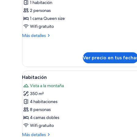
1 habitación
Suite
2 personas
(Sattvaa)
1 cama Queen size
Wifi gratuito
Más
Más detalles
detalles
sobre
Suite
(Sattvaa)
Ver precio en tus fecha
Ver
Ropa de cama de alta calidad y
30
Habitación
todas
Vista a la montaña
las
350 m²
fotos
de
4 habitaciones
Habitación
8 personas
4 camas dobles
Wifi gratuito
Más
Más detalles