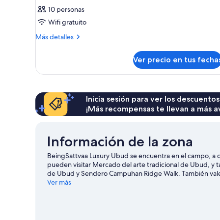
10 personas
Wifi gratuito
Más
Más detalles
detalles
sobre
Ver precio en tus fecha
Habitación
Inicia sesión para ver los descuentos
¡Más recompensas te llevan a más a
Información de la zona
BeingSattvaa Luxury Ubud se encuentra en el campo, a or
pueden visitar Mercado del arte tradicional de Ubud, y 
de Ubud y Sendero Campuhan Ridge Walk. También vale 
Aloha Ubud. Dedica un tiempo a las opciones de spas de 
Ver más
en senderos en los alrededores.
Visitar nuestra guía de 
Ver más resorts en Ubud