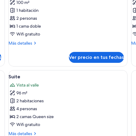
100 m²
Suite
Su
1 habitación
estándar
p
2 personas
p
1 cama doble
(
Wifi gratuito
Más
M
Más detalles
Má
detalles
de
sobre
so
s
Ver precio en tus fechas
Suite
Su
estándar
pi
pr
 minibar
Ver
Un sendero que conduce a un edifici
13
(D
Suite
todas
Vista al valle
las
96 m²
fotos
de
2 habitaciones
Suite
4 personas
2 camas Queen size
Wifi gratuito
Más
Más detalles