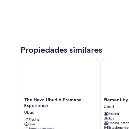
Propiedades similares
The Hava Ubud A Pramana Experience
Element by Ma
The
Element
The Hava Ubud A Pramana
Element by 
Hava
by
Experience
Ubud
Ubud
Marriott
Ubud
Piscina
A
Bali
Spa
Pramana
Piscina
Ubud
Piscina infant
Spa
Experience
Ubud
Estacionamie
Estacionamiento