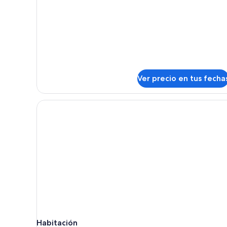
detalles
sobre
Habitación
Ver precio en tus fecha
Habitación