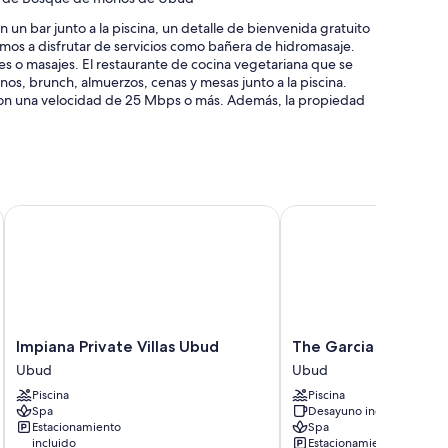
un bar junto a la piscina, un detalle de bienvenida gratuito
itamos a disfrutar de servicios como bañera de hidromasaje.
s o masajes. El restaurante de cocina vegetariana que se
os, brunch, almuerzos, cenas y mesas junto a la piscina.
, con una velocidad de 25 Mbps o más. Además, la propiedad
llas
Impiana Private Villas Ubud
The Garcia Ubud Hotel
ler de bicicletas
portero
idades como ropa de cama de alta calidad y aire
Impiana
The
o separadas y batas.
Impiana Private Villas Ubud
The Garcia Ubud Hot
Private
Garcia
Ubud
Ubud
Villas
Ubud
Piscina
Piscina
Ubud
Hotel
Spa
Desayuno incluido
Ubud
&
Estacionamiento
Spa
élite
Resort
incluido
Estacionamiento