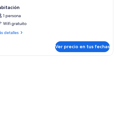
abitación
1 persona
Wifi gratuito
ás
s detalles
talles
bre
Ver precio en tus fechas
bitación