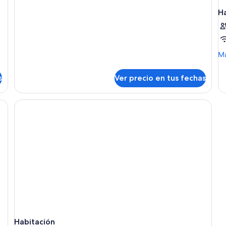
detalles
H
sobre
Suite
M
Má
de
so
s
Ver precio en tus fechas
Ha
Habitación