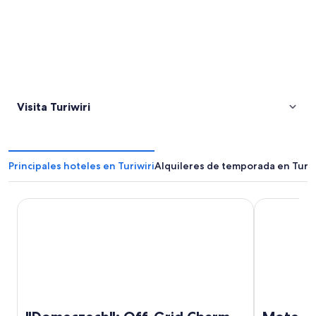
Visita Turiwiri
Principales hoteles en Turiwiri
Alquileres de temporada en Turiw
"Domeczech": Off-Grid Charm
Motel Hobs