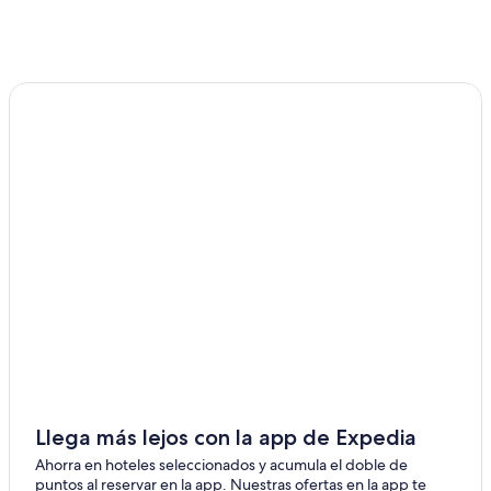
ago
-
semana,
9
14
ago
ago
-
16
ago
Llega más lejos con la app de Expedia
Ahorra en hoteles seleccionados y acumula el doble de
puntos al reservar en la app. Nuestras ofertas en la app te