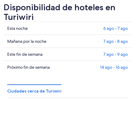
Disponibilidad de hoteles en
Turiwiri
Ver
Esta noche
6 ago - 7 ago
precios
de
Ver
Mañana por la noche
7 ago - 8 ago
propiedades
precios
en
de
Ver
Este fin de semana
7 ago - 9 ago
Turiwiri
propiedades
precios
para
en
de
Ver
Próximo fin de semana
14 ago - 16 ago
esta
Turiwiri
propiedades
precios
noche,
para
en
de
6
mañana
Turiwiri
propiedades
Ciudades cerca de Turiwiri
ago
por
para
en
-
la
este
Turiwiri
7
noche,
fin
para
ago
7
de
el
ago
semana,
próximo
-
7
fin
8
ago
de