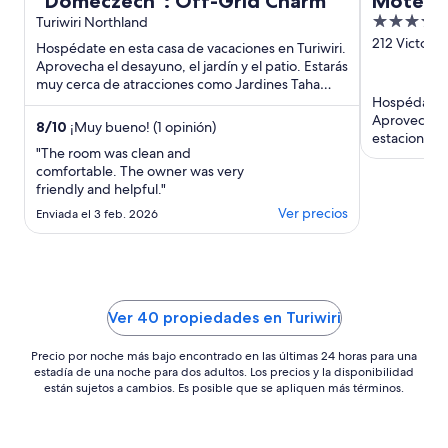
"Domeczech": Off-Grid Charm
Motel H
3.5
Turiwiri Northland
out
212 Victoria
Hospédate en esta casa de vacaciones en Turiwiri.
Dargaville 
of
Aprovecha el desayuno, el jardín y el patio. Estarás
muy cerca de atracciones como Jardines Taha
5
Awa y The ...
Hospédate e
Aprovecha el
8
/
10
¡Muy bueno! (1 opinión)
estacionami
"The room was clean and
huéspedes de
comfortable. The owner was very
friendly and helpful."
Ver precios
Enviada el 3 feb. 2026
Ver 40 propiedades en Turiwiri
Precio por noche más bajo encontrado en las últimas 24 horas para una
estadía de una noche para dos adultos. Los precios y la disponibilidad
están sujetos a cambios. Es posible que se apliquen más términos.