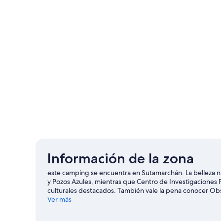
Información de la zona
este camping se encuentra en Sutamarchán. La belleza na
y Pozos Azules, mientras que Centro de Investigaciones P
culturales destacados. También vale la pena conocer O
Encontrarás muchas opciones para disfrutar del aire lib
Ver más
Sutamarchán