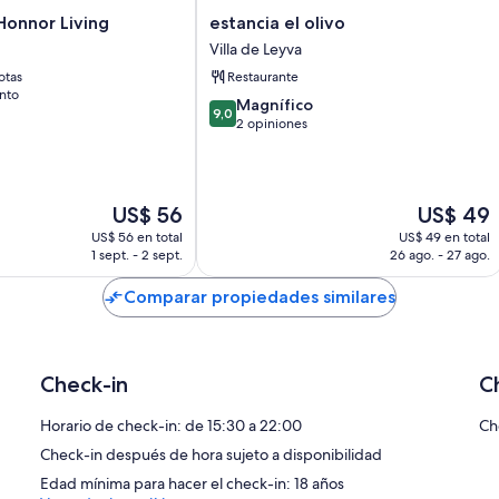
estancia
 Honnor Living
estancia el olivo
el
Villa de Leyva
olivo
otas
Restaurante
Villa
nto
de
9.0
Magnífico
9,0
Leyva
de
2 opiniones
10,
Magnífico,
2
opiniones
El
El
US$ 56
US$ 49
precio
precio
US$ 56 en total
US$ 49 en total
actual
actual
1 sept. - 2 sept.
26 ago. - 27 ago.
es
es
de
de
Comparar propiedades similares
US$ 56
US$ 49
Check-in
C
Horario de check-in: de 15:30 a 22:00
Ch
Check-in después de hora sujeto a disponibilidad
Edad mínima para hacer el check-in: 18 años