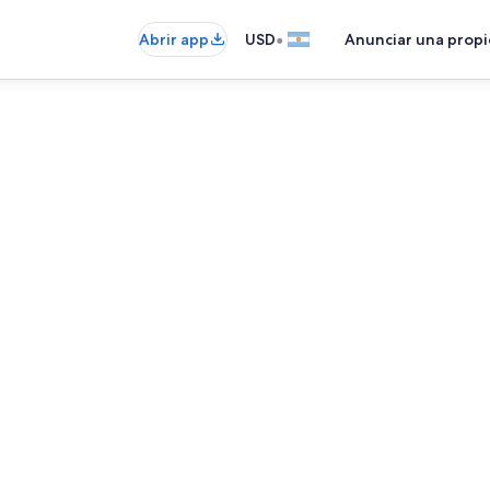
•
Abrir app
USD
Anunciar una prop
Servicio a la