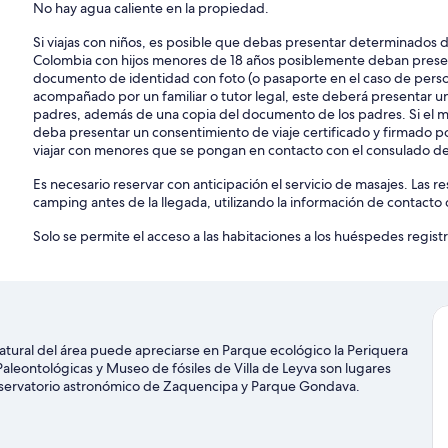
No hay agua caliente en la propiedad.
Si viajas con niños, es posible que debas presentar determinados 
Colombia con hijos menores de 18 años posiblemente deban present
documento de identidad con foto (o pasaporte en el caso de person
acompañado por un familiar o tutor legal, este deberá presentar un
padres, además de una copia del documento de los padres. Si el me
deba presentar un consentimiento de viaje certificado y firmado p
viajar con menores que se pongan en contacto con el consulado de 
Es necesario reservar con anticipación el servicio de masajes. Las 
camping antes de la llegada, utilizando la información de contacto 
Solo se permite el acceso a las habitaciones a los huéspedes registr
tural del área puede apreciarse en Parque ecológico la Periquera
aleontológicas y Museo de fósiles de Villa de Leyva son lugares
bservatorio astronómico de Zaquencipa y Parque Gondava.
re con actividades como ecotours.
Visitar nuestra guía de viaje de