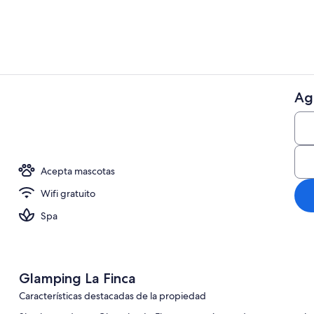
Ag
Área para eve
dromasaje privada
Acepta mascotas
Wifi gratuito
Spa
Glamping La Finca
Características destacadas de la propiedad