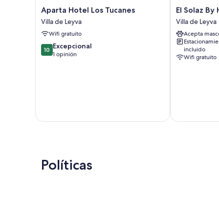
Aparta
El
Aparta Hotel Los Tucanes
El Solaz By
Hotel
Solaz
Villa de Leyva
Villa de Leyva
Los
By
Wifi gratuito
Acepta masc
Tucanes
Honnor
Estacionamie
Villa
Living
10.0
Excepcional
incluido
10
de
Villa
de
1 opinión
Wifi gratuito
Leyva
de
10,
Leyva
Excepcional,
1
opinión
Políticas