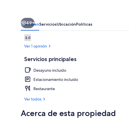
49+
Resumen
Servicios
Ubicación
Políticas
Opiniones
2,0
2,0 de 10
Ver 1 opinión
Servicios principales
Bañera de hi
Desayuno incluido
Estacionamiento incluido
Restaurante
Ver todos
Acerca de esta propiedad