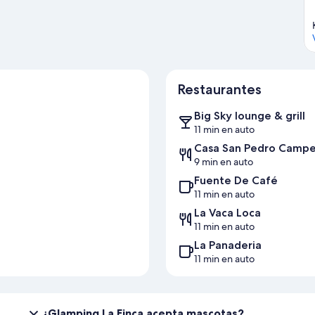
s en Sutamarchán
Restaurantes
Big Sky lounge & grill
11 min en auto
Casa San Pedro Campe
9 min en auto
Fuente De Café
11 min en auto
La Vaca Loca
11 min en auto
La Panaderia
11 min en auto
¿Glamping La Finca acepta mascotas?