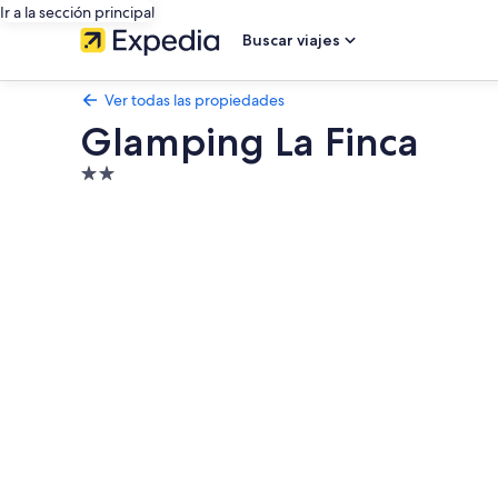
Ir a la sección principal
Buscar viajes
Ver todas las propiedades
Glamping La Finca
Propiedad
de
Galería
2.0
de
estrellas
fotos
de
Glamping
La
Finca