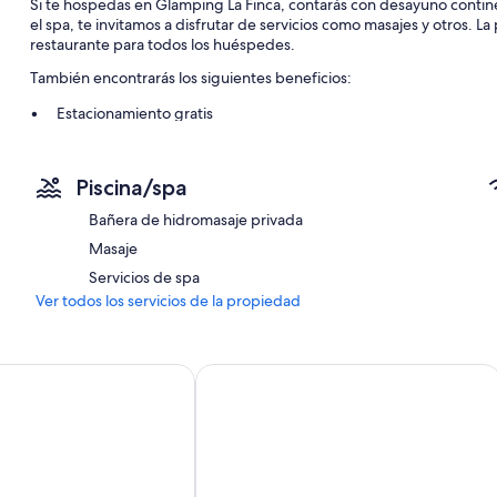
Si te hospedas en Glamping La Finca, contarás con desayuno continent
el spa, te invitamos a disfrutar de servicios como masajes y otros. La
restaurante para todos los huéspedes.
También encontrarás los siguientes beneficios:
Estacionamiento gratis
Alquiler de bicicletas, juegos y servicios de concierge
Una caja de seguridad en la recepción, televisión en las áreas 
Piscina/spa
Características de las habitaciones
Bañera de hidromasaje privada
En Glamping La Finca, todas las habitaciones proporcionan atencio
Masaje
También brindan servicios como wifi gratis y espacios para trabajar 
Servicios de spa
También se incluyen los siguientes beneficios adicionales en todas l
Ver todos los servicios de la propiedad
Duchas y shampoo
Patios privados, utensilios de cocina y teteras/pavas eléctricas
onnor Living
estancia el olivo