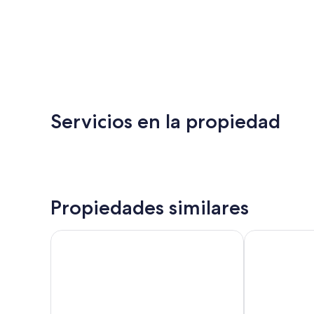
Servicios en la propiedad
Propiedades similares
Aparta Hotel Los Tucanes
El Solaz By H