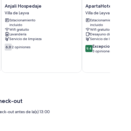
Anjali
ApartaHotel
Anjali Hospedaje
ApartaHotel El Refu
Hospedaje
El
Villa de Leyva
Villa de Leyva
Villa
Refugio
Estacionamiento
Estacionamiento
de
de
incluido
incluido
Leyva
Maria
Wifi gratuito
Wifi gratuito
Villa
Lavandería
Desayuno disponible
de
Servicio de limpieza
Servicio de limpieza
Leyva
6.0
9.4
Excepcional
6,0
2 opiniones
9,4
de
de
3 opiniones
10,
10,
2
Excepcional,
opiniones
3
opiniones
heck-out
eck-out antes de la(s) 13:00