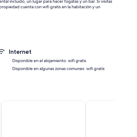
al incluido, un lugar para hacer fogatas y un bar. Si visitas
 propiedad cuenta con wifi gratis en la habitación y un
comunes y organización de bodas
Internet
Disponible en el alojamiento: wifi gratis
nes como bañeras de hidromasaje privadas y chimeneas.
Disponible en algunas zonas comunes: wifi gratis
con laptops.
as habitaciones:
Anjali Hospedaje
ApartaHotel El Refugio