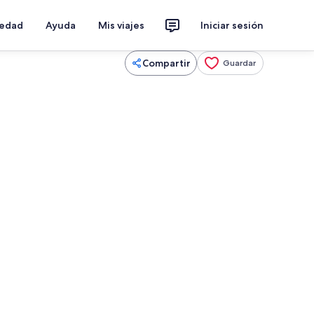
iedad
Ayuda
Mis viajes
Iniciar sesión
Compartir
Guardar
 habitación
Fachada de la propiedad