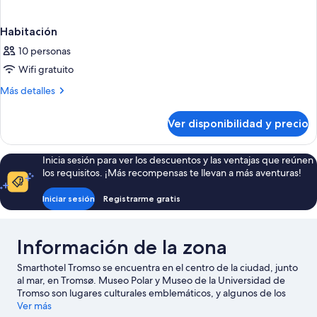
Habitación
10 personas
Wifi gratuito
Más
Más detalles
detalles
sobre
Ver disponibilidad y precio
Habitación
Inicia sesión para ver los descuentos y las ventajas que reúnen
los requisitos. ¡Más recompensas te llevan a más aventuras!
Iniciar sesión
Registrarme gratis
Información de la zona
Smarthotel Tromso se encuentra en el centro de la ciudad, junto
al mar, en Tromsø. Museo Polar y Museo de la Universidad de
Tromso son lugares culturales emblemáticos, y algunos de los
puntos de interés más conocidos del área incluyen Jardín
Ver más