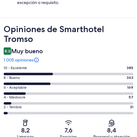
excepción o requisito.
Opiniones
Opiniones de Smarthotel
Tromso
Muy bueno
8,2
1.005 opiniones
Evaluación:
10 - Excelente
385
10
Evaluación:
8 - Bueno
363
-
8
Excelente.
Evaluación:
6 - Aceptable
169
-
385
6
Bueno.
Evaluación:
4 - Mediocre
57
de
-
363
4
1005
Aceptable.
Evaluación:
2 - Terrible
31
de
-
opiniones
169
2
1005
Mediocre.
de
-
opiniones
57
1005
Terrible.
de
8,2
7,6
8,4
opiniones
31
1005
Limpieza
Servicios
Personal y atención