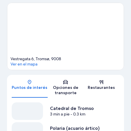
botánico polar alpino y Laponia de Tromso. También puedes
darte una vuelta por Catedral de Tromso y Polaria (acuario
ártico). Encontrarás muchas opciones para conocer la zona con
actividades como avistaje de ballenas, snowboard y ski en los
alrededores.
Visitar nuestra guía de viaje de Tromsø
Vestregata 6, Tromsø, 9008
Ver en el mapa
Mapa
Puntos de interés
Opciones de
Restaurantes
transporte
Catedral de Tromso
3 min a pie
- 0.3 km
Polaria (acuario ártico)