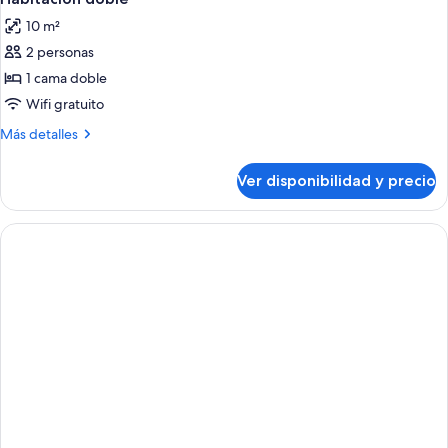
todas
10 m²
las
2 personas
fotos
de
1 cama doble
Habitación
Wifi gratuito
doble
Más
Más detalles
detalles
sobre
Ver disponibilidad y precio
Habitación
doble