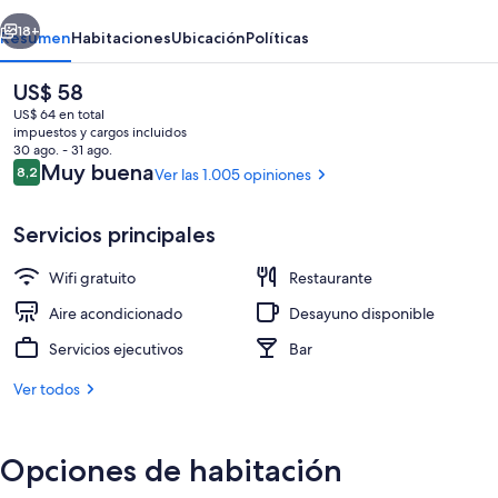
erior
Siguiente
18+
Resumen
Habitaciones
Ubicación
Políticas
El
US$ 58
precio
US$ 64 en total
actual
impuestos y cargos incluidos
es
30 ago. - 31 ago.
de
Opiniones
Muy buena
8,2
Ver las 1.005 opiniones
8,2 de 10
US$ 58
Servicios principales
Entrada de la propiedad
Wifi gratuito
Restaurante
Aire acondicionado
Desayuno disponible
Servicios ejecutivos
Bar
Ver todos
Opciones de habitación