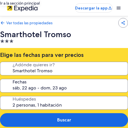
Ir a la sección principal
Descargar la app
Ver todas las propiedades
Smarthotel Tromso
Propiedad
de
3.0
Elige las fechas para ver precios
estrellas
¿Adónde quieres ir?
Fechas
Huéspedes
Buscar