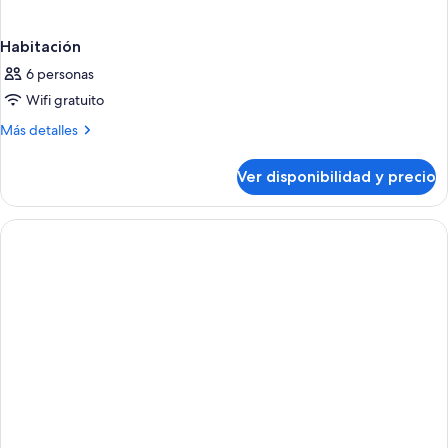
Habitación
6 personas
Wifi gratuito
Más
Más detalles
detalles
sobre
Ver disponibilidad y precio
Habitación