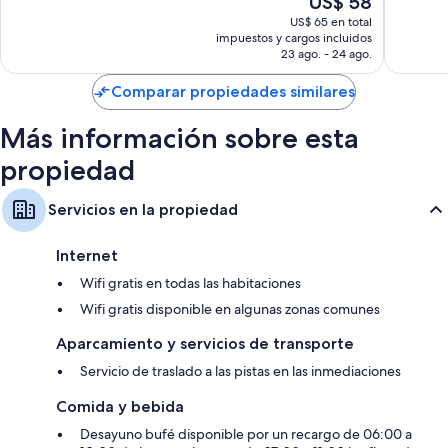
US$ 58
Muy
Bueno,
precio
bueno,
1.004
US$ 65 en total
actual
impuestos y cargos incluidos
1.591
opinion
es
23 ago. - 24 ago.
opiniones
de
US$ 58
Comparar propiedades similares
Más información sobre esta
propiedad
Servicios en la propiedad
Internet
Wifi gratis en todas las habitaciones
Wifi gratis disponible en algunas zonas comunes
Aparcamiento y servicios de transporte
Servicio de traslado a las pistas en las inmediaciones
Comida y bebida
Desayuno bufé disponible por un recargo de 06:00 a