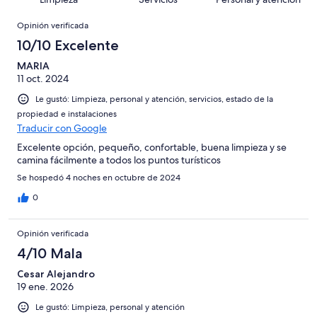
de
opiniones
Opiniones
1005
Opinión verificada
opiniones
10/10 Excelente
MARIA
11 oct. 2024
Le gustó: Limpieza, personal y atención, servicios, estado de la
propiedad e instalaciones
Traducir con Google
Excelente opción, pequeño, confortable, buena limpieza y se
camina fácilmente a todos los puntos turísticos
Se hospedó 4 noches en octubre de 2024
0
Opinión verificada
4/10 Mala
Cesar Alejandro
19 ene. 2026
Le gustó: Limpieza, personal y atención