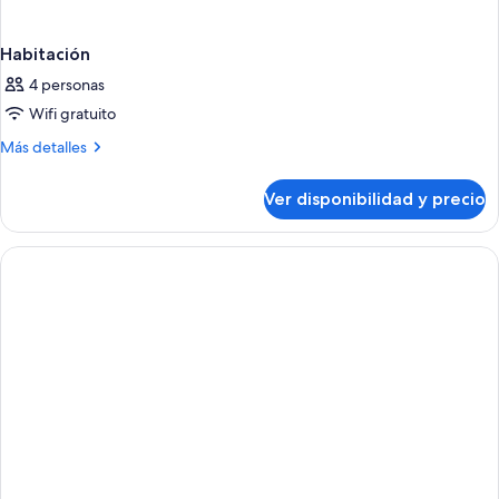
Habitación
4 personas
Wifi gratuito
Más
Más detalles
detalles
sobre
Ver disponibilidad y precio
Habitación