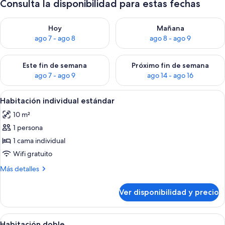
Consulta la disponibilidad para estas fechas
Consulta la disponibilidad para hoy ago 7 - ago 8
Consulta la disponibilidad pa
Hoy
Mañana
ago 7 - ago 8
ago 8 - ago 9
Consulta la disponibilidad para este fin de semana ago 7 - ag
Consulta la disponibilidad par
Este fin de semana
Próximo fin de semana
ago 7 - ago 9
ago 14 - ago 16
Ver
Escritorio, cortinas blackout, wifi grat
2
Habitación individual estándar
todas
10 m²
las
1 persona
fotos
de
1 cama individual
Habitación
Wifi gratuito
individual
Más
Más detalles
estándar
detalles
sobre
Ver disponibilidad y precio
Habitación
individual
estándar
Ver
Escritorio, cortinas blackout, wifi grat
2
Habitación doble