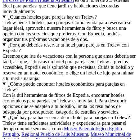
La Casa de Paula Hosteria Artesanal
es otro hotel de 2,5 estrellas
ideal para parejas, que tiene jardín y habitaciones decoradas
individualmente.
¿Cuántos hoteles para parejas hay en Trelew?
Trelew tiene 1 hoteles para parejas. Como ayuda para reservar ese
lugar ideal, aprovecha nuestra herramienta de filtro y busca una
opción con los servicios que prefieras. Con Expedia, podrás
organizar tus próximas vacaciones de a dos.
¿Por qué deberías reservar tu hotel para parejas en Trelew con
Expedia?
Creemos que irte de vacaciones con la persona que amas debería ser
fácil, así que, si buscas un hotel para parejas en Trelew a precios
accesibles, Expedia es la solución que necesitas. Cuida tu bolsillo y
reserva en un motel económico, o elige un hotel de lujo para mimar
a tu media naranja.
¿Cómo puedo encontrar hoteles económicos para parejas en
Trelew?
Con la útil herramienta de filtros de Expedia, encontrar hoteles
económicos para parejas en Trelew es muy fácil. Para descubrir
opciones que se adapten a tu bolsillo, limita los resultados de
búsqueda por presupuesto, categoría de estrellas y servicios.
¿Qué hay para hacer cerca de mi hotel para parejas en Trelew?
Trelew tiene suficientes actividades y experiencias para pasar el
tiempo durante semanas, como
Museo Paleontológico Egidio
Feruglio
.
Regional Pueblo de Luis Museum
,
Museo Municipal de