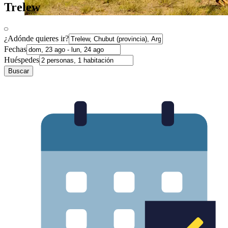
Trelew
¿Adónde quieres ir?
Fechas
Huéspedes
Buscar