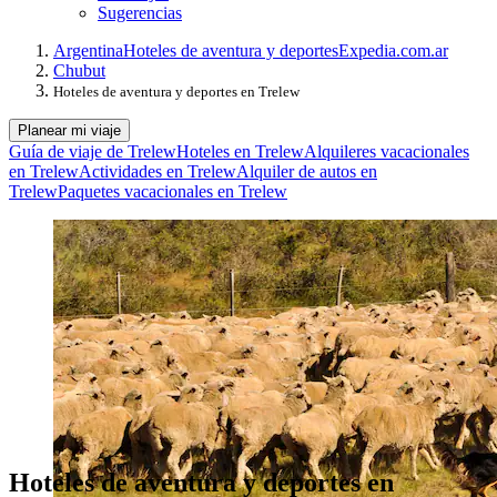
Sugerencias
Argentina
Hoteles de aventura y deportes
Expedia.com.ar
Chubut
Hoteles de aventura y deportes en Trelew
Planear mi viaje
Guía de viaje de Trelew
Hoteles en Trelew
Alquileres vacacionales
en Trelew
Actividades en Trelew
Alquiler de autos en
Trelew
Paquetes vacacionales en Trelew
Hoteles de aventura y deportes en