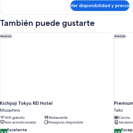
fumadores
sobre
Ver disponibilidad y precio
Habitación
(Plus)
Premium,
para
También puede gustarte
no
fumadores
(Plus)
Kichijoji Tokyu REI Hotel
Premium
Anuncio
Anuncio
Kichijoji Tokyu REI Hotel
Premiu
Musashino
Taito
Wifi gratuito
Restaurante
Cocina
Aire acondicionado
Desayuno disponible
Secador
8.8
9.8
Excelente
Excep
8,8
9,8