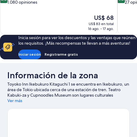
de
de
1.080 opiniones
27 opi
10,
10,
Excelente,
Excepcion
El
US$ 68
1.080
27
precio
opiniones
opiniones
US$ 83 en total
actual
16 ago. - 17 ago.
es
Inicia sesión para ver los descuentos y las ventajas que reúnen
de
los requisitos. ¡Más recompensas te llevan a más aventuras!
US$ 68
Iniciar sesión
Registrarme gratis
Información de la zona
Toyoko Inn Ikebukuro Kitaguchi 1 se encuentra en Ikebukuro, un
área de Tokio ubicada cerca de una estación de tren. Teatro
Kabuki-za y Cupnoodles Museum son lugares culturales
destacados, y los turistas que quieran ir de compras pueden
Ver más
visitar Shinjuku Isetan y Complejo Mandarake. También puedes
darte una vuelta por Centro comercial Ginza Six y Templo
Sensoji.
Visitar nuestra guía de viaje de Tokio