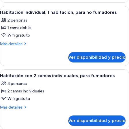
individual,
para
1
Ver
Una habitación de hotel con una cama
14
fumadores
habitación,
Habitación individual, 1 habitación, para no fumadores
todas
para
2 personas
fumadores
las
1 cama doble
fotos
de
Wifi gratuito
Habitación
Más
Más detalles
individual,
detalles
sobre
1
Ver disponibilidad y precio
Habitación
habitación,
individual,
para
1
Ver
Habitación de hotel con dos camas, un 
14
no
habitación,
Habitación con 2 camas individuales, para fumadores
todas
para
fumadores
4 personas
no
las
fumadores
2 camas individuales
fotos
de
Wifi gratuito
Habitación
Más
Más detalles
con
detalles
sobre
2
Ver disponibilidad y precio
Habitación
camas
con