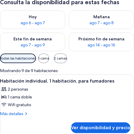
Consulta la disponibilidad para estas fechas
Consulta la disponibilidad para hoy ago 6 - ago 7
Consulta la disponibilidad pa
Hoy
Mañana
ago 6 - ago 7
ago 7 - ago 8
Consulta la disponibilidad para este fin de semana ago 7 - ag
Consulta la disponibilidad par
Este fin de semana
Próximo fin de semana
ago 7 - ago 9
ago 14 - ago 16
Filtros
Todas las habitaciones
1 cama
2 camas
disponibles
para
Mostrando 9 de 9 habitaciones
las
Ver
Una habitación de hotel con una cama
14
Habitación individual, 1 habitación, para fumadores
habitaciones
todas
2 personas
las
1 cama doble
fotos
de
Wifi gratuito
Habitación
Más
Más detalles
individual,
detalles
sobre
1
Ver disponibilidad y precio
Habitación
habitación,