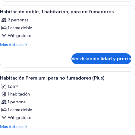
para
económica,
Ver
Habitación de hotel con una cama grand
14
1
no
Habitación doble, 1 habitación, para no fumadores
todas
habitación,
fumadores
3 personas
para
las
no
1 cama doble
fotos
fumadores
de
Wifi gratuito
Habitación
Más
Más detalles
doble,
detalles
sobre
1
Ver disponibilidad y precio
Habitación
habitación,
doble,
para
1
Ver
Una habitación de hotel con cama, escr
13
no
habitación,
Habitación Premium, para no fumadores (Plus)
todas
para
fumadores
12 m²
no
las
fumadores
1 habitación
fotos
de
1 persona
Habitación
1 cama doble
Premium,
Wifi gratuito
para
Más
Más detalles
no
detalles