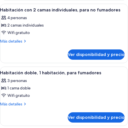
individuales,
2
Ver
Habitación de hotel con dos camas, un 
14
para
camas
Habitación con 2 camas individuales, para no fumadores
todas
individuales,
fumadores
4 personas
para
las
fumadores
2 camas individuales
fotos
de
Wifi gratuito
Habitación
Más
Más detalles
con
detalles
sobre
2
Ver disponibilidad y precio
Habitación
camas
con
individuales,
2
Ver
Habitación de hotel con una cama grand
14
para
camas
Habitación doble, 1 habitación, para fumadores
todas
individuales,
no
3 personas
para
las
fumadores
no
1 cama doble
fotos
fumadores
de
Wifi gratuito
Habitación
Más
Más detalles
doble,
detalles
sobre
1
Ver disponibilidad y precio
Habitación
habitación,
doble,