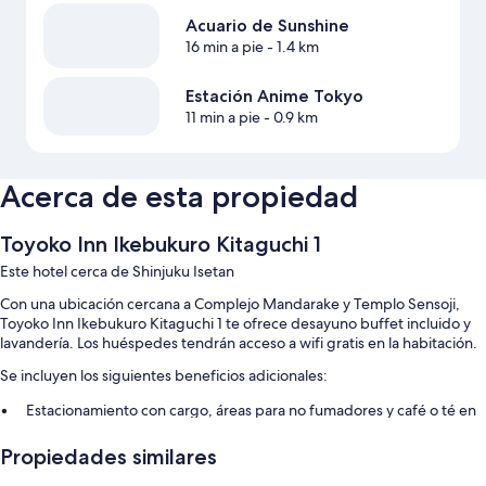
Acuario de Sunshine
16 min a pie
- 1.4 km
Estación Anime Tokyo
11 min a pie
- 0.9 km
Acerca de esta propiedad
Toyoko Inn Ikebukuro Kitaguchi 1
Este hotel cerca de Shinjuku Isetan
Con una ubicación cercana a Complejo Mandarake y Templo Sensoji,
Toyoko Inn Ikebukuro Kitaguchi 1 te ofrece desayuno buffet incluido y
lavandería. Los huéspedes tendrán acceso a wifi gratis en la habitación.
Se incluyen los siguientes beneficios adicionales:
Estacionamiento con cargo, áreas para no fumadores y café o té en
las áreas comunes
Propiedades similares
Un ascensor, una máquina expendedora y un dispensador de agua
Resguardo de equipaje, una caja de seguridad en la recepción y