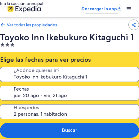
Ir a la sección principal
Descargar la app
Ver todas las propiedades
Toyoko Inn Ikebukuro Kitaguchi 1
Propiedad
de
3.0
Elige las fechas para ver precios
estrellas
¿Adónde quieres ir?
Fechas
Huéspedes
Buscar