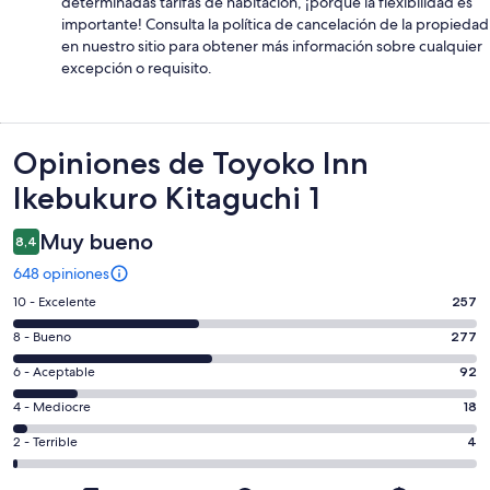
determinadas tarifas de habitación, ¡porque la flexibilidad es
importante! Consulta la política de cancelación de la propiedad
en nuestro sitio para obtener más información sobre cualquier
excepción o requisito.
Opiniones
Opiniones de Toyoko Inn
Ikebukuro Kitaguchi 1
Muy bueno
8,4
648 opiniones
Evaluación:
10 - Excelente
257
10
Evaluación:
8 - Bueno
277
-
8
Excelente.
Evaluación:
6 - Aceptable
92
-
257
6
Bueno.
Evaluación:
4 - Mediocre
18
de
-
277
4
648
Aceptable.
Evaluación:
2 - Terrible
4
de
-
opiniones
92
2
648
Mediocre.
de
-