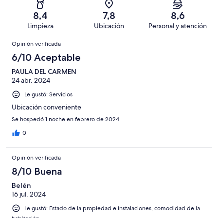
opiniones
18
648
Terrible.
de
8,4
7,8
8,6
opiniones
4
648
Limpieza
Ubicación
Personal y atención
de
opiniones
Opiniones
648
Opinión verificada
opiniones
6/10 Aceptable
PAULA DEL CARMEN
24 abr. 2024
Le gustó: Servicios
Ubicación conveniente
Se hospedó 1 noche en febrero de 2024
0
Opinión verificada
8/10 Buena
Belén
16 jul. 2024
Le gustó: Estado de la propiedad e instalaciones, comodidad de la