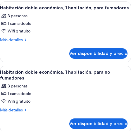
para
1
Ver
Una habitación de hotel con cama, mesi
14
fumadores
habitación,
Habitación doble económica, 1 habitación, para fumadores
todas
para
3 personas
fumadores
las
1 cama doble
fotos
de
Wifi gratuito
Habitación
Más
Más detalles
doble
detalles
sobre
económica,
Ver disponibilidad y precio
Habitación
1
doble
habitación,
económica,
Ver
Una habitación de hotel con cama, mesi
14
para
1
Habitación doble económica, 1 habitación, para no
todas
habitación,
fumadores
fumadores
para
las
3 personas
fumadores
fotos
1 cama doble
de
Wifi gratuito
Habitación
doble
Más
Más detalles
detalles
económica,
sobre
1
Ver disponibilidad y precio
Habitación
habitación,
doble