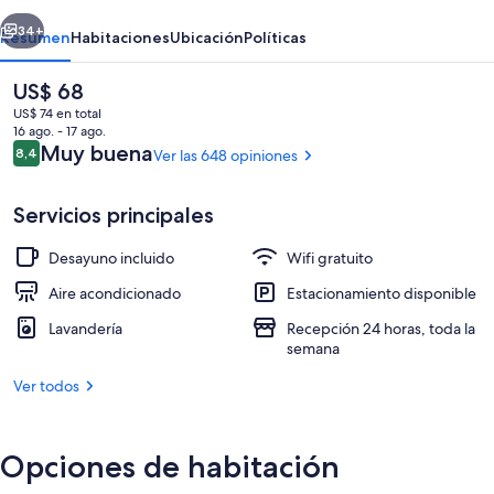
Kitaguchi
erior
Siguiente
1
34+
Resumen
Habitaciones
Ubicación
Políticas
El
US$ 68
precio
US$ 74 en total
actual
16 ago. - 17 ago.
es
Opiniones
Muy buena
8,4
Ver las 648 opiniones
8,4 de 10
de
US$ 68
Servicios principales
Desayuno incluido
Wifi gratuito
Wifi gratis
Aire acondicionado
Estacionamiento disponible
Lavandería
Recepción 24 horas, toda la
semana
Ver todos
Opciones de habitación