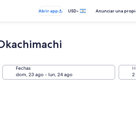
•
Abrir app
USD
Anunciar una prop
Okachimachi
Fechas
H