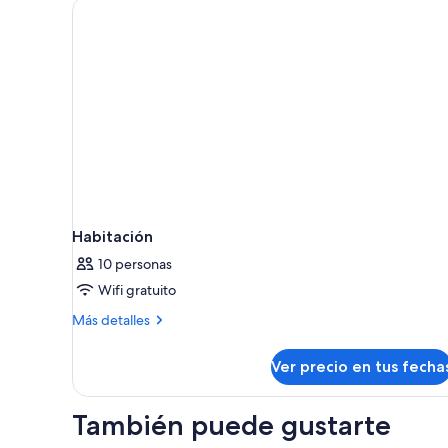
Habitación
10 personas
Wifi gratuito
Más
Más detalles
detalles
sobre
Ver precio en tus fecha
Habitación
También puede gustarte