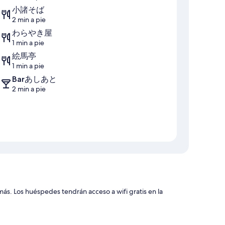
小諸そば
2 min a pie
わらやき屋
1 min a pie
絵馬亭
1 min a pie
Barあしあと
2 min a pie
. Los huéspedes tendrán acceso a wifi gratis en la