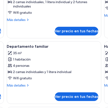
Departamento
D
2 camas individuales, 1 litera individual y 2 futones
individuales
tradicional
1
(Japanese)
h
Wifi gratuito
M
Má
Más
de
Más detalles
detalles
so
sobre
De
s
Ver precio en tus fechas
Departamento
1
tradicional
ha
(Japanese)
rna con una larga mesa de comedor, un sofá y una pequeña mesa de centro
Ver
Una habitación de hotel moderna con u
V
11
Departamento familiar
Ha
todas
t
35 m²
las
la
1 habitación
fotos
f
de
d
4 personas
Departamento
H
2 camas individuales y 1 litera individual
familiar
(N
Wifi gratuito
Más
M
Más detalles
Má
detalles
de
sobre
so
s
Ver precio en tus fechas
Departamento
Ha
familiar
(N