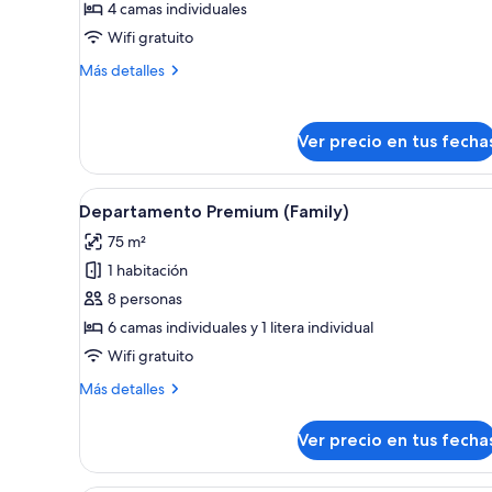
Departamento
4 camas individuales
(4
Wifi gratuito
Single-
Más
Más detalles
Beds)
detalles
sobre
Departamento
Ver precio en tus fecha
(4
Single-
Beds)
Ver
Una habitación de hotel mode
13
Departamento Premium (Family)
todas
75 m²
las
1 habitación
fotos
de
8 personas
Departamento
6 camas individuales y 1 litera individual
Premium
Wifi gratuito
(Family)
Más
Más detalles
detalles
sobre
Ver precio en tus fecha
Departamento
Premium
(Family)