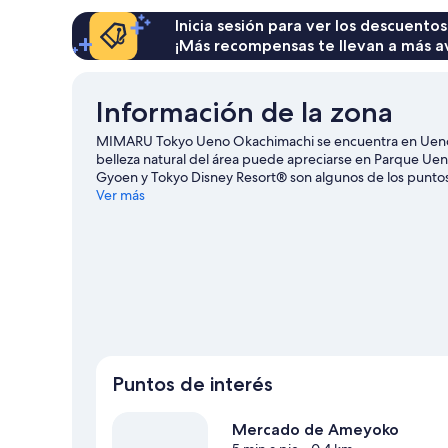
de
US$ 119
Inicia sesión para ver los descuentos
¡Más recompensas te llevan a más a
Información de la zona
MIMARU Tokyo Ueno Okachimachi se encuentra en Ueno, 
belleza natural del área puede apreciarse en Parque Uen
Gyoen y Tokyo Disney Resort® son algunos de los puntos
Disneyland® Tokio y Tokio DisneySea® son lugares incre
Ver más
Tokio
Ver más apart-hoteles en Tokio
Puntos de interés
Mercado de Ameyoko