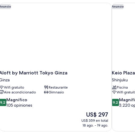
Aloft by Marriott Tokyo Ginza
Keio Plaza
Anuncio
Anuncio
Aloft by Marriott Tokyo Ginza
Keio Plaz
Ginza
Shinjuku
Wifi gratuito
Restaurante
Piscina
Aire acondicionado
Gimnasio
Wifi gratui
9.2
9.2
Magnífico
Magníf
9,2
9,2
de
de
105 opiniones
3.220 o
10,
10,
El
US$ 297
Magnífico,
Magnífico,
precio
US$ 359 en total
105
3.220
actual
18 ago. - 19 ago.
opiniones
opiniones
es