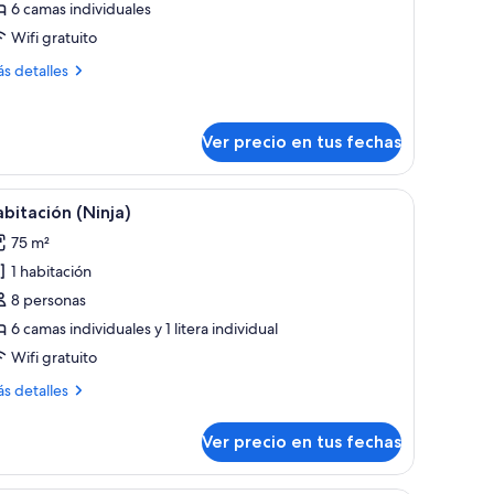
epartamento,
6 camas individuales
Wifi gratuito
abitación
ás
s detalles
talles
bre
partamento,
Ver precio en tus fechas
bitación
 de madera.
na litera, un televisor de pantalla plana en la pared y un amplio ventanal q
er
Una habitación de hotel moderna con una amp
12
bitación (Ninja)
odas
75 m²
s
1 habitación
otos
e
8 personas
abitación
6 camas individuales y 1 litera individual
inja)
Wifi gratuito
ás
s detalles
talles
bre
Ver precio en tus fechas
bitación
inja)