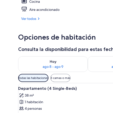
Cocina
Aire acondicionado
Área de sala 
Ver todos
Opciones de habitación
Consulta la disponibilidad para estas fec
Consulta la disponibilidad para hoy ago 8 - ago 9
Consulta la d
Hoy
ago 8 - ago 9
Filtros
Todas las habitaciones
3 camas o más
disponibles
Ver
Una habitación de hotel mode
para
12
Departamento (4 Single-Beds)
todas
las
38 m²
las
habitaciones
1 habitación
fotos
de
4 personas