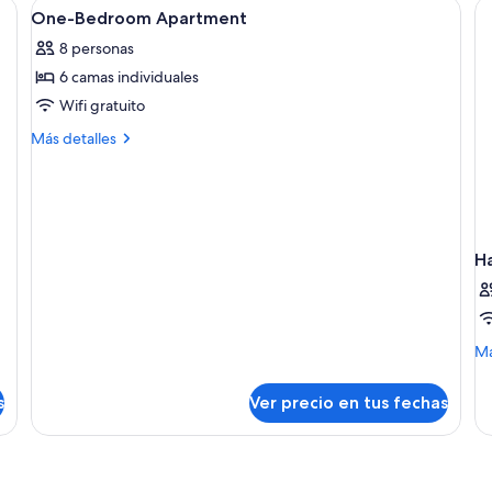
Ver
Caja de seguridad en la habitación y 
6
One-Bedroom Apartment
todas
8 personas
las
6 camas individuales
fotos
de
Wifi gratuito
One-
Más
Más detalles
Bedroom
detalles
sobre
Apartment
One-
Bedroom
Apartment
H
M
Má
de
so
s
Ver precio en tus fechas
Ha