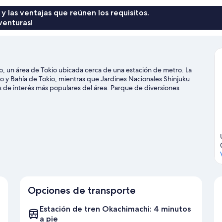
de
US$ 297
 y las ventajas que reúnen los requisitos.
venturas!
un área de Tokio ubicada cerca de una estación de metro. La
o y Bahía de Tokio, mientras que Jardines Nacionales Shinjuku
 de interés más populares del área. Parque de diversiones
íbles que no te puedes perder.
Visitar nuestra guía de viaje de
Opciones de transporte
Estación de tren Okachimachi: 4 minutos
a pie