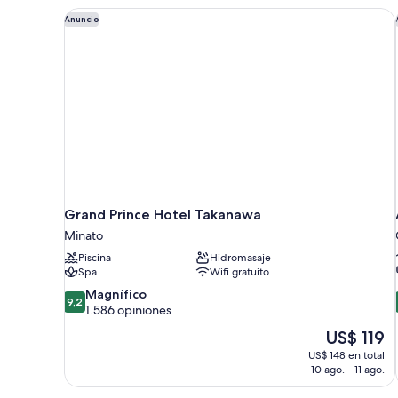
Grand Prince Hotel Takanawa
Anuncio
Grand Prince Hotel Takanawa
Minato
Piscina
Hidromasaje
Spa
Wifi gratuito
9.2
Magnífico
9,2
de
1.586 opiniones
10,
El
US$ 119
Magnífico,
precio
US$ 148 en total
1.586
actual
10 ago. - 11 ago.
opiniones
es