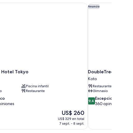
 Hotel Tokyo
DoubleTree by Hilton
Anuncio
a Hotel Tokyo
DoubleTree by Hilto
Koto
Piscina infantil
Restaurante
to
Restaurante
Gimnasio
9.4
ico
Excepcional
9,4
de
piniones
360 opiniones
10,
El
US$ 260
Excepcional,
precio
US$ 329 en total
360
actual
7 sept. - 8 sept.
opiniones
es