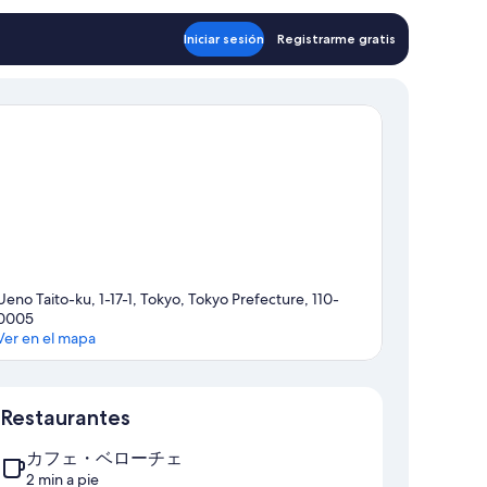
de
US$ 260
Iniciar sesión
Registrarme gratis
Ueno Taito-ku, 1-17-1, Tokyo, Tokyo Prefecture, 110-
0005
Ver en el mapa
Mapa
Restaurantes
カフェ・ベローチェ
2 min a pie