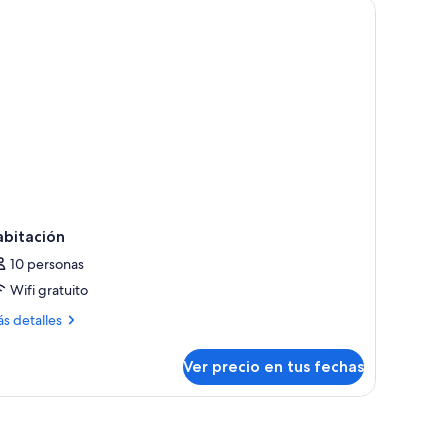
tabla de planchar con plancha
abitación
10 personas
Wifi gratuito
ás
s detalles
talles
bre
Ver precio en tus fechas
bitación