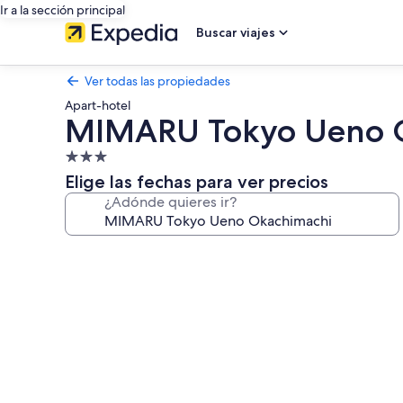
Ir a la sección principal
Buscar viajes
Ver todas las propiedades
Apart-hotel
MIMARU Tokyo Ueno 
Propiedad
de
Elige las fechas para ver precios
3.0
¿Adónde quieres ir?
estrellas
Galería
de
fotos
de
MIMARU
Tokyo