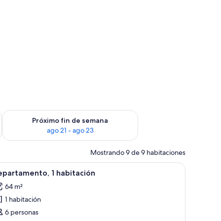
fin de semana ago 14 - ago 16
Consulta la disponibilidad para el próximo fin de semana ago
Próximo fin de semana
ago 21 - ago 23
Mostrando 9 de 9 habitaciones
dor y zona de estar.
er
Un comedor moderno con una mesa larga dispu
13
epartamento, 1 habitación
odas
64 m²
s
1 habitación
otos
e
6 personas