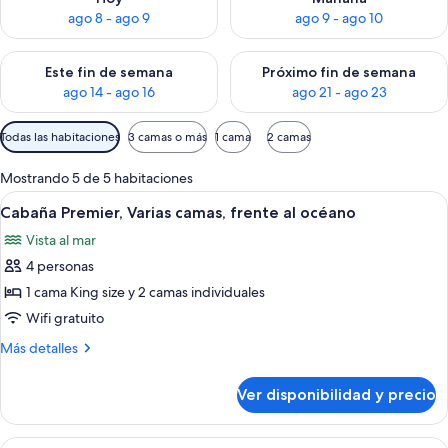
ago 8 - ago 9
ago 9 - ago 10
Consulta la disponibilidad para este fin de semana ago 14 - ag
Consulta la disponibilidad pa
Este fin de semana
Próximo fin de semana
ago 14 - ago 16
ago 21 - ago 23
Filtros
Todas las habitaciones
3 camas o más
1 cama
2 camas
disponibles
para
Mostrando 5 de 5 habitaciones
las
Ver
Un dormitorio con cama, mesita de noc
17
Cabaña Premier, Varias camas, frente al océano
habitaciones
todas
Vista al mar
las
4 personas
fotos
de
1 cama King size y 2 camas individuales
Cabaña
Wifi gratuito
Premier,
Más
Más detalles
Varias
detalles
camas,
sobre
Ver disponibilidad y precio
Cabaña
frente
Premier,
al
Varias
Ver
Una habitación de hotel moderna con 