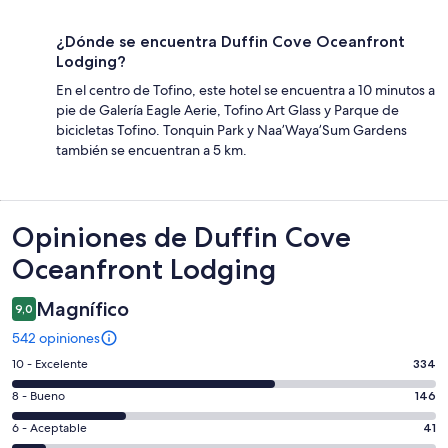
¿Dónde se encuentra Duffin Cove Oceanfront
Lodging?
En el centro de Tofino, este hotel se encuentra a 10 minutos a
pie de Galería Eagle Aerie, Tofino Art Glass y Parque de
bicicletas Tofino. Tonquin Park y Naa’Waya’Sum Gardens
también se encuentran a 5 km.
Opiniones
Opiniones de Duffin Cove
Oceanfront Lodging
Magnífico
9,0
542 opiniones
Evaluación:
10 - Excelente
334
10
Evaluación:
8 - Bueno
146
-
8
Excelente.
Evaluación:
6 - Aceptable
41
-