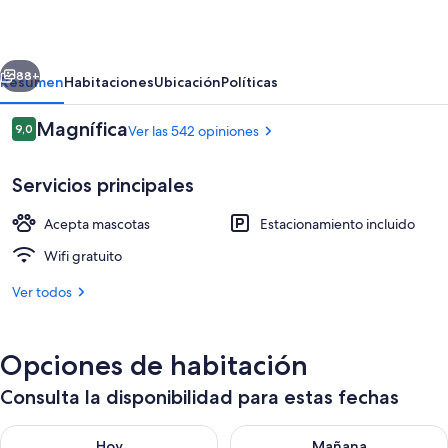
Oceanfront
Lodging
erior
Siguiente
88+
Resumen
Habitaciones
Ubicación
Políticas
Opiniones
Magnífica
9,0
Ver las 542 opiniones
9,0 de 10
Servicios principales
Acepta mascotas
Estacionamiento incluido
Wifi gratuito
Ver todos
Exterior
Opciones de habitación
Consulta la disponibilidad para estas fechas
Consulta la disponibilidad para hoy ago 8 - ago 9
Consulta la disponibilidad pa
Hoy
Mañana