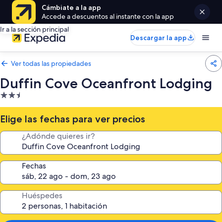
Cámbiate a la app
Accede a descuentos al instante con la app
Ir a la sección principal
Descargar la app
Ver todas las propiedades
Duffin Cove Oceanfront Lodging
Propiedad
de
2.5
Elige las fechas para ver precios
estrellas
¿Adónde quieres ir?
Fechas
Huéspedes