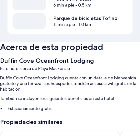
6 min a pie
- 0.5 km
Parque de bicicletas Tofino
11 min a pie
- 1.0 km
Acerca de esta propiedad
Duffin Cove Oceanfront Lodging
Este hotel cerca de Playa Mackenzie
Duffin Cove Oceanfront Lodging cuenta con un detalle de bienvenida
gratuito y una terraza. Los huéspedes tendrán acceso a wifi gratis en la
habitación.
También se incluyen los siguientes beneficios en este hotel:
Estacionamiento gratis
Check-out exprés, check-in exprés y una reserva natural
Propiedades similares
Áreas para no fumadores, café o té en las áreas comunes y servicios
de concierge
Best Western Plus Tin Wis Resort
Hotel Ze
Los huéspedes hablan bien sobre la ubicación ideal para recorrer a