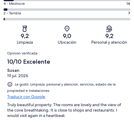
334
6
Bueno.
Evaluación:
4 - Mediocre
14
de
-
146
4
542
Aceptable.
Evaluación:
2 - Terrible
7
de
-
opiniones
41
2
542
Mediocre.
de
-
opiniones
14
542
Terrible.
de
9,2
9,0
9,2
opiniones
7
542
Limpieza
Ubicación
Personal y atención
de
opiniones
Opiniones
542
Opinión verificada
opiniones
10/10 Excelente
Susan
19 jul. 2026
Le gustó: Limpieza, personal y atención, servicios, estado de la
propiedad e instalaciones
Traducir con Google
Truly beautiful property. The rooms are lovely and the view of
the cove breathtaking. It is close to shops and restaurants. I
would visit again in a heartbeat.