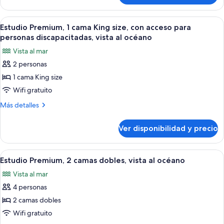
King
Premium,
size,
1
Ver
Un dormitorio moderno con una cama g
vista
5
cama
Estudio Premium, 1 cama King size, con acceso para
todas
King
al
personas discapacitadas, vista al océano
size,
las
océano
Vista al mar
vista
fotos
al
2 personas
de
océano
1 cama King size
Estudio
Premium,
Wifi gratuito
1
Más
Más detalles
cama
detalles
sobre
King
Ver disponibilidad y precio
Estudio
size,
Premium,
con
1
Ver
Un dormitorio moderno con techo de ma
9
acceso
cama
Estudio Premium, 2 camas dobles, vista al océano
todas
King
para
Vista al mar
size,
las
personas
con
4 personas
fotos
discapacitadas,
acceso
de
2 camas dobles
para
vista
Estudio
personas
Wifi gratuito
al
discapacitadas,
Premium,