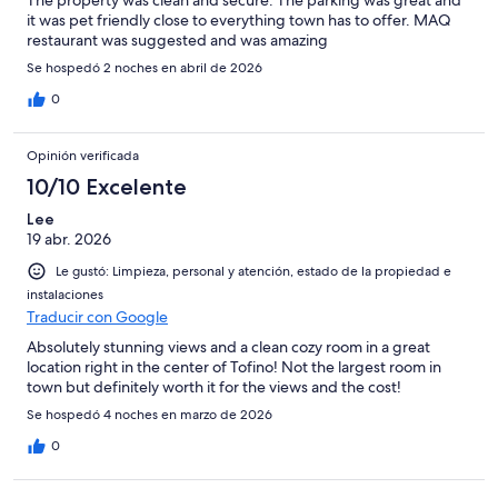
The property was clean and secure. The parking was great and
it was pet friendly close to everything town has to offer. MAQ
restaurant was suggested and was amazing
Se hospedó 2 noches en abril de 2026
0
Opinión verificada
10/10 Excelente
Lee
19 abr. 2026
Le gustó: Limpieza, personal y atención, estado de la propiedad e
instalaciones
Traducir con Google
Absolutely stunning views and a clean cozy room in a great
location right in the center of Tofino! Not the largest room in
town but definitely worth it for the views and the cost!
Se hospedó 4 noches en marzo de 2026
0