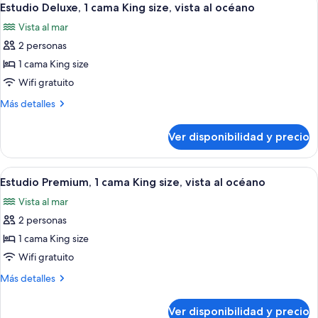
océano
6
camas,
Estudio Deluxe, 1 cama King size, vista al océano
todas
frente
Vista al mar
al
las
océano
2 personas
fotos
de
1 cama King size
Estudio
Wifi gratuito
Deluxe,
Más
Más detalles
1
detalles
cama
sobre
Ver disponibilidad y precio
Estudio
King
Deluxe,
size,
1
Ver
Habitación de hotel con una cama grand
vista
23
cama
Estudio Premium, 1 cama King size, vista al océano
todas
King
al
Vista al mar
size,
las
océano
vista
2 personas
fotos
al
de
1 cama King size
océano
Estudio
Wifi gratuito
Premium,
Más
Más detalles
1
detalles
cama
sobre
Ver disponibilidad y precio
Estudio