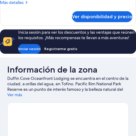
océano
Más
Más detalles
vista
2
detalles
al
camas
sobre
océano
Ver disponibilidad y precio
Estudio
dobles,
Premium,
vista
2
Inicia sesión para ver los descuentos y las ventajas que reúnen
al
camas
los requisitos. ¡Más recompensas te llevan a más aventuras!
dobles,
océano
vista
Iniciar sesión
Registrarme gratis
al
océano
Información de la zona
Duffin Cove Oceanfront Lodging se encuentra en el centro de la
ciudad, a orillas del agua, en Tofino. Pacific Rim National Park
Reserve es un punto de interés famoso y la belleza natural del
área puede apreciarse en Playa Mackenzie y Chesterman Beach.
Ver más
También vale la pena conocer Parque de bicicletas Tofino y
Naa’Waya’Sum Gardens. En la zona puedes practicar
actividades como kayak y windsurf, o disfrutar del aire libre
mientras haces ecotours y caminatas o ciclismo en senderos.
Visitar nuestra guía de viaje de Tofino