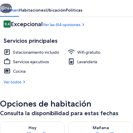
Resort
erior
Siguiente
74+
Resumen
Habitaciones
Ubicación
Políticas
Opiniones
Excepcional
9,4
Ver las 614 opiniones
9,4 de 10
Servicios principales
Estacionamiento incluido
Wifi gratuito
Servicios ejecutivos
Lavandería
Cocina
Áreas de la propiedad
Ver todos
Opciones de habitación
Consulta la disponibilidad para estas fechas
Consulta la disponibilidad para hoy ago 10 - ago 11
Consulta la disponibilidad par
Hoy
Mañana