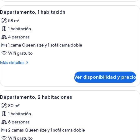
habitaciones
Ver
Una sala de estar moderna con un sofá
12
Departamento, 1 habitación
todas
58 m²
las
1 habitación
fotos
de
4 personas
Departamento,
1 cama Queen size y 1 sofá cama doble
1
Wifi gratuito
habitación
Más
Más detalles
detalles
sobre
Ver disponibilidad y precio
Departamento,
1
habitación
Ver
Un dormitorio con cama, mesita de noc
13
Departamento, 2 habitaciones
todas
80 m²
las
1 habitación
fotos
de
6 personas
Departamento,
2 camas Queen size y 1 sofá cama doble
2
Wifi gratuito