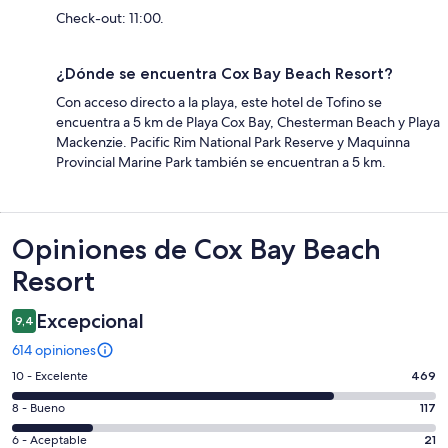
Check-out: 11:00.
¿Dónde se encuentra Cox Bay Beach Resort?
Con acceso directo a la playa, este hotel de Tofino se
encuentra a 5 km de Playa Cox Bay, Chesterman Beach y Playa
Mackenzie. Pacific Rim National Park Reserve y Maquinna
Provincial Marine Park también se encuentran a 5 km.
Opiniones
Opiniones de Cox Bay Beach
Resort
Excepcional
9,4
614 opiniones
Evaluación:
10 - Excelente
469
10
Evaluación:
8 - Bueno
117
-
8
Excelente.
Evaluación:
6 - Aceptable
21