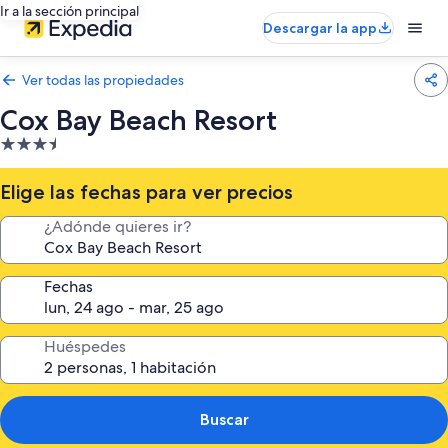
Ir a la sección principal
Descargar la app
Ver todas las propiedades
Cox Bay Beach Resort
Propiedad
de
3.5
Elige las fechas para ver precios
estrellas
¿Adónde quieres ir?
Fechas
Huéspedes
Buscar