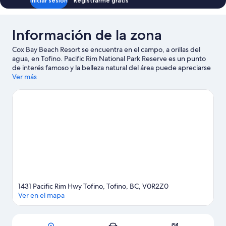
Iniciar sesión
Registrarme gratis
Información de la zona
Cox Bay Beach Resort se encuentra en el campo, a orillas del
agua, en Tofino. Pacific Rim National Park Reserve es un punto
de interés famoso y la belleza natural del área puede apreciarse
en Playa Cox Bay y Chesterman Beach. También vale la pena
Ver más
conocer Maquinna Provincial Marine Park y Naa’Waya’Sum
Gardens. En la zona puedes practicar actividades como kayak, o
disfrutar del aire libre mientras haces ecotours y caminatas o
ciclismo en senderos.
Visitar nuestra guía de viaje de Tofino
1431 Pacific Rim Hwy Tofino, Tofino, BC, V0R2Z0
Ver en el mapa
Mapa