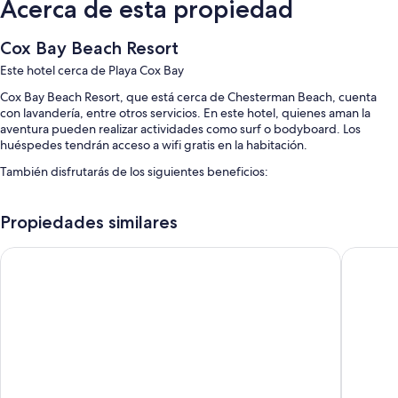
Acerca de esta propiedad
Cox Bay Beach Resort
Este hotel cerca de Playa Cox Bay
Cox Bay Beach Resort, que está cerca de Chesterman Beach, cuenta
con lavandería, entre otros servicios. En este hotel, quienes aman la
aventura pueden realizar actividades como surf o bodyboard. Los
huéspedes tendrán acceso a wifi gratis en la habitación.
También disfrutarás de los siguientes beneficios:
Estacionamiento gratis
Propiedades similares
Check-out exprés, organización de bodas y servicios de concierge
1 sala de reuniones y un área de parrillas
Best Western Plus Tin Wis Resort
Hotel Ze
Los huéspedes dejan muy buenas opiniones sobre la atención del
personal
Características de las habitaciones
En Cox Bay Beach Resort, todas las habitaciones ofrecen comodidades
como chimeneas y ropa de cama de alta calidad. También brindan
atenciones como áreas de descanso separadas y áreas de comedor
independientes.