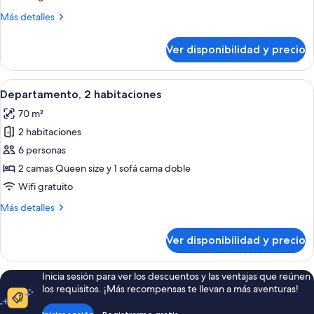
habitaciones
Más
Más detalles
detalles
sobre
Ver disponibilidad y precio
Departamento,
2
habitaciones
Ver
Un dormitorio con cabecera de madera
10
Departamento, 2 habitaciones
todas
70 m²
las
2 habitaciones
fotos
de
6 personas
Departamento,
2 camas Queen size y 1 sofá cama doble
2
Wifi gratuito
habitaciones
Más
Más detalles
detalles
sobre
Ver disponibilidad y precio
Departamento,
2
habitaciones
Inicia sesión para ver los descuentos y las ventajas que reúnen
los requisitos. ¡Más recompensas te llevan a más aventuras!