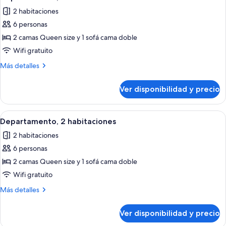
todas
2 habitaciones
las
6 personas
fotos
de
2 camas Queen size y 1 sofá cama doble
Departamento,
Wifi gratuito
2
Más
Más detalles
habitaciones
detalles
sobre
Ver disponibilidad y precio
Departamento,
2
habitaciones
Ver
Una sala de estar moderna con sofá, r
1
Departamento, 2 habitaciones
todas
2 habitaciones
las
6 personas
fotos
de
2 camas Queen size y 1 sofá cama doble
Departamento,
Wifi gratuito
2
Más
Más detalles
habitaciones
detalles
sobre
Ver disponibilidad y precio
Departamento,
2