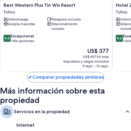
Best
Hotel
Best Western Plus Tin Wis Resort
Hotel 
También se incluyen los siguientes beneficios adicionales en todas las
Western
Zed
Tofino
Tofino
habitaciones:
Plus
Tofino
Hidromasaje
Desayuno incluido
Hidro
Tin
Tofino
Artículos de tocador de diseñador, bañeras con ducha y secadores
Acepta mascotas
Estacionamiento
Estaci
Wis
de pelo
incluido
inclui
Resort
Televisiones de pantalla plana con canales de televisión por cable y
9.4
9.6
Tofino
Excepcional
Exc
9,4
9,6
reproductores de DVD
de
de
1.156 opiniones
1.00
10,
10,
Balcones o patios, áreas de descanso separadas y áreas de comedor
El
US$ 377
Excepcional,
Excepcio
independientes
precio
1.156
1.004
US$ 437 en total
actual
impuestos y cargos incluidos
opiniones
opinion
es
9 sept. - 10 sept.
de
US$ 377
Comparar propiedades similares
Más información sobre esta
propiedad
Servicios en la propiedad
Internet