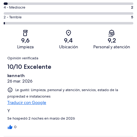
-
469
6
Bueno.
Evaluación:
4 - Mediocre
2
de
-
117
4
614
Aceptable.
Evaluación:
2 - Terrible
5
de
-
opiniones
21
2
614
Mediocre.
de
-
opiniones
2
614
Terrible.
de
9,6
9,4
9,2
opiniones
5
614
Limpieza
Ubicación
Personal y atención
de
opiniones
Opiniones
614
Opinión verificada
opiniones
10/10 Excelente
kenneth
26 mar. 2026
Le gustó: Limpieza, personal y atención, servicios, estado de la
propiedad e instalaciones
Traducir con Google
Y
Se hospedó 2 noches en marzo de 2026
0