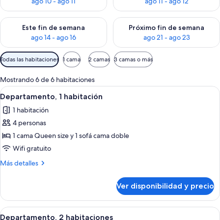
ago 10 - ago 11
ago 11 - ago 12
Consulta la disponibilidad para este fin de semana ago 14 - ag
Consulta la disponibilidad pa
Este fin de semana
Próximo fin de semana
ago 14 - ago 16
ago 21 - ago 23
Filtros
Todas las habitaciones
1 cama
2 camas
3 camas o más
disponibles
para
Mostrando 6 de 6 habitaciones
las
Ver
Una sala de estar con un sofá gris, un
1
Departamento, 1 habitación
habitaciones
todas
1 habitación
las
4 personas
fotos
de
1 cama Queen size y 1 sofá cama doble
Departamento,
Wifi gratuito
1
Más
Más detalles
habitación
detalles
sobre
Ver disponibilidad y precio
Departamento,
1
habitación
Ver
Una cocina moderna con armarios de ma
1
Departamento, 2 habitaciones