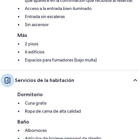
que aparece en la confirmación que recibiste al reservar.
Acceso a la entrada bien iluminado
Entrada sin escaleras
Sin ascensor
Más
2 pisos
6 edificios
Espacios para fumadores (bajo multa)
Servicios de la habitación
Dormitorio
Cuna gratis
Ropa de cama de alta calidad
Baño
Albornoces
Artículos de higiene personal de diseño